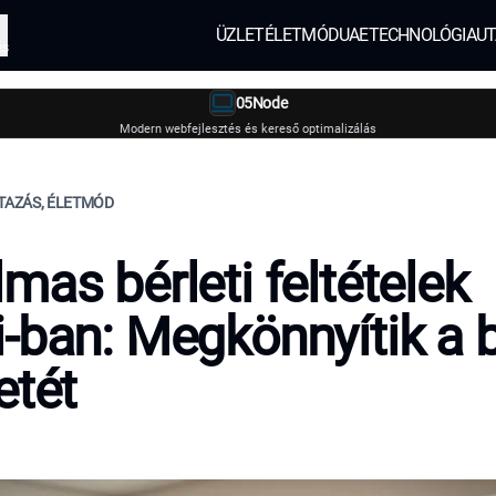
ÜZLET
ÉLETMÓD
UAE
TECHNOLÓGIA
UT
és
05Node
Modern webfejlesztés és kereső optimalizálás
UTAZÁS, ÉLETMÓD
mas bérleti feltételek
-ban: Megkönnyítik a 
etét