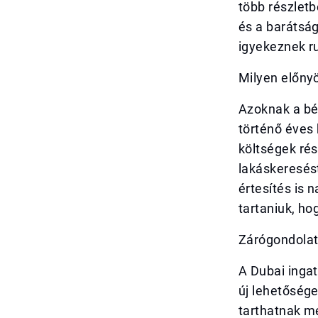
több részletb
és a barátsá
igyekeznek r
Milyen előny
Azoknak a bé
történő éves 
költségek rés
lakáskeresést
értesítés is 
tartaniuk, ho
Zárógondola
A Dubai inga
új lehetősége
tarthatnak m