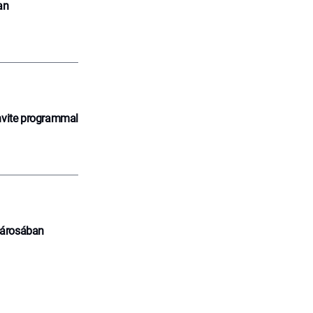
an
nvite programmal
városában