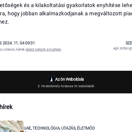
ehetőségek és a kilakoltatási gyakorlatok enyhítése leh
ra, hogy jobban alkalmazkodjanak a megváltozott pia
hez.
S:
2024. 11. 04 09:31
SZE
egri.zolta
az oldalon, kérlek
jelezd nekünk e-mailben
.
Az ön Weboldala
3. Hirdetéshely hirdesse itt weboldalát
hírek
UAE, TECHNOLÓGIA, UTAZÁS, ÉLETMÓD