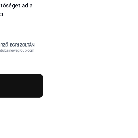
etőséget ad a
ci
RZŐ: EGRI ZOLTÁN
n@dubainewsgroup.com