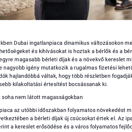
ekben Dubai ingatlanpiaca dinamikus változásokon me
hetőségeket és kihívásokat is hoztak a bérlők és a b
gyre magasabb bérleti díjak és a növekvő kereslet mi
e nagyobb igény mutatkozik a rugalmas fizetési lehet
ók hajlandóbbá váltak, hogy több részletben fogadják 
esebb kilakoltatási értesítést bocsássanak ki.
jak soha nem látott magasságokban
i piaca az utóbbi időszakban folyamatos növekedést m
tkeztében a bérleti díjak új csúcsokat értek el. Az ip
rint a kereslet erősödése és a város folyamatos fejlő