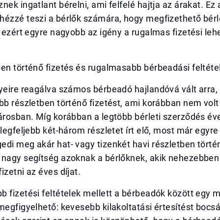
nek ingatlant bérelni, ami felfelé hajtja az árakat. Ez
ézzé teszi a bérlők számára, hogy megfizethető bérle
s ezért egyre nagyobb az igény a rugalmas fizetési le
en történő fizetés és rugalmasabb bérbeadási feltéte
yeire reagálva számos bérbeadó hajlandóvá vált arra,
bb részletben történő fizetést, ami korábban nem volt 
árosban. Míg korábban a legtöbb bérleti szerződés év
 legfeljebb két-három részletet írt elő, most már egyre
di meg akár hat- vagy tizenkét havi részletben történő
 nagy segítség azoknak a bérlőknek, akik nehezebben
izetni az éves díjat.
 fizetési feltételek mellett a bérbeadók között egy m
megfigyelhető: kevesebb kilakoltatási értesítést bocsá