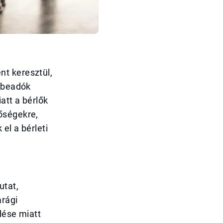
nt keresztül,
érbeadók
att a bérlők
őségekre,
el a bérleti
utat,
arági
dése miatt