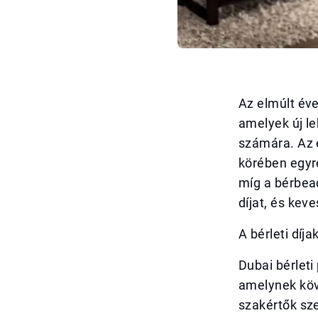
Az elmúlt év
amelyek új le
számára. Az e
körében egyr
míg a bérbead
díjat, és kev
A bérleti dí
Dubai bérlet
amelynek köve
szakértők sze