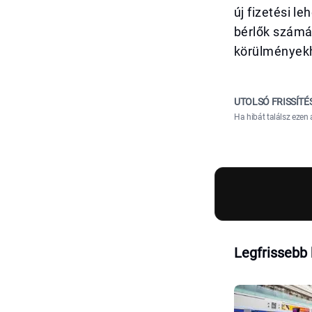
új fizetési l
bérlők számá
körülmények
UTOLSÓ FRISSÍTÉ
Ha hibát találsz ezen 
Legfrissebb 