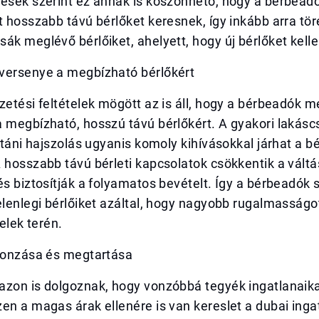
zések szerint ez annak is köszönhető, hogy a bérbea
t hosszabb távú bérlőket keresnek, így inkább arra tö
ák meglévő bérlőiket, ahelyett, hogy új bérlőket kell
versenye a megbízható bérlőkért
zetési feltételek mögött az is áll, hogy a bérbeadók 
 megbízható, hosszú távú bérlőkért. A gyakori lakásc
 utáni hajszolás ugyanis komoly kihívásokkal járhat a 
 hosszabb távú bérleti kapcsolatok csökkentik a váltá
és biztosítják a folyamatos bevételt. Így a bérbeadók
elenlegi bérlőiket azáltal, hogy nagyobb rugalmasságo
telek terén.
 vonzása és megtartása
zon is dolgoznak, hogy vonzóbbá tegyék ingatlanaikat
en a magas árak ellenére is van kereslet a dubai inga