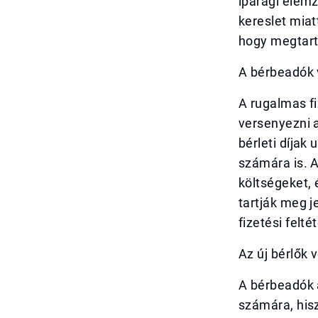
iparági elem
kereslet miat
hogy megtarts
A bérbeadók 
A rugalmas fi
versenyezni a
bérleti díjak
számára is. A
költségeket, 
tartják meg j
fizetési felté
Az új bérlők
A bérbeadók a
számára, hisz