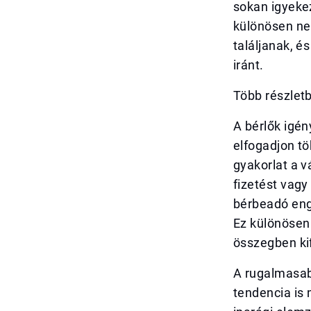
sokan igyekez
különösen neh
találjanak, é
iránt.
Több részletb
A bérlők igén
elfogadjon tö
gyakorlat a v
fizetést vagy
bérbeadó enge
Ez különösen
összegben kif
A rugalmasabb
tendencia is 