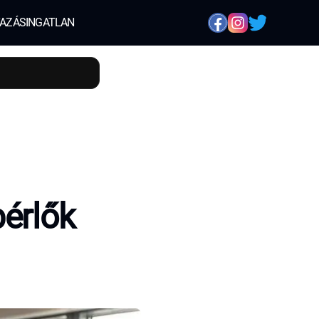
AZÁS
INGATLAN
bérlők