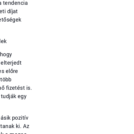
 a tendencia
ti díjat
hetőségek
lek
 hogy
elterjedt
es előre
 több
 fizetést is.
 tudják egy
ásik pozitív
tanak ki. Az