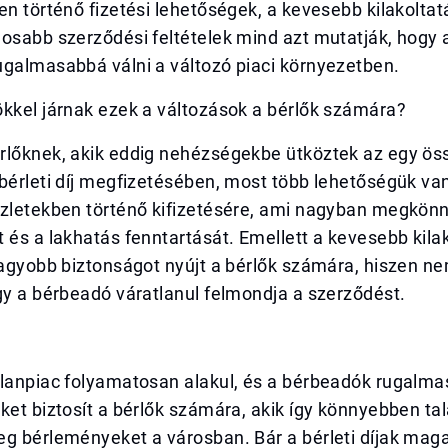
en történő fizetési lehetőségek, a kevesebb kilakoltatá
gosabb szerződési feltételek mind azt mutatják, hogy
ugalmasabbá válni a változó piaci környezetben.
ökkel járnak ezek a változások a bérlők számára?
rlőknek, akik eddig nehézségekbe ütköztek az egy ö
bérleti díj megfizetésében, most több lehetőségük van
zletekben történő kifizetésére, ami nagyban megkönny
 és a lakhatás fenntartását. Emellett a kevesebb kilak
nagyobb biztonságot nyújt a bérlők számára, hiszen nem
gy a bérbeadó váratlanul felmondja a szerződést.
t
tlanpiac folyamatosan alakul, és a bérbeadók rugalma
ket biztosít a bérlők számára, akik így könnyebben ta
eg bérleményeket a városban. Bár a bérleti díjak mag