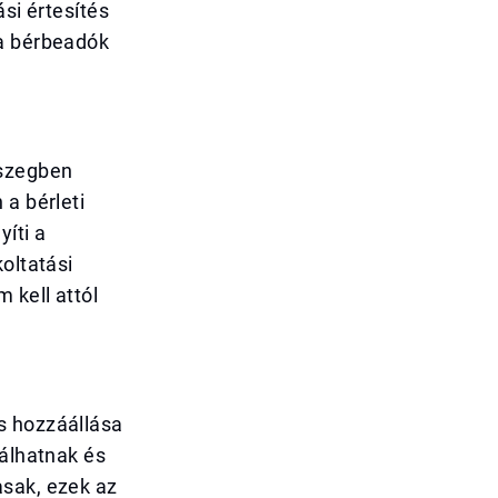
si értesítés
 a bérbeadók
sszegben
 a bérleti
íti a
oltatási
 kell attól
s hozzáállása
lálhatnak és
asak, ezek az