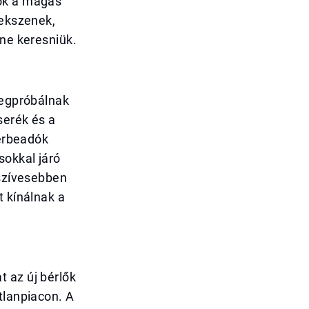
dók a magas
rekszenek,
ene keresniük.
megpróbálnak
serék és a
bérbeadók
sokkal járó
 szívesebben
t kínálnak a
 az új bérlők
tlanpiacon. A