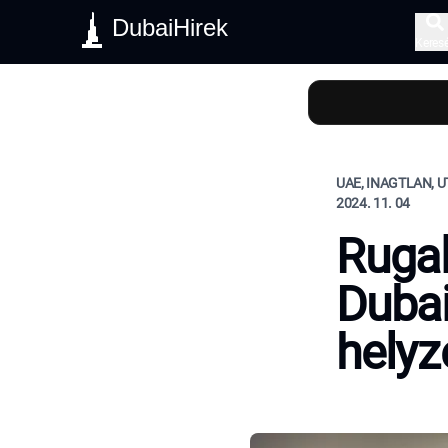
DubaiHirek
Keres
UAE, INAGTLAN, 
2024. 11. 04
Rugal
Dubai
helyz