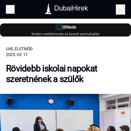
DubaiHirek
Keresés
05Node
Modern webfejlesztés és kereső optimalizálás
UAE, ÉLETMÓD
2025. 05. 17
Rövidebb iskolai napokat
szeretnének a szülők