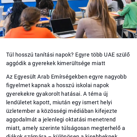
Túl hosszú tanítási napok? Egyre több UAE szülő
aggódik a gyerekek kimerültsége miatt
Az Egyesült Arab Emírségekben egyre nagyobb
figyelmet kapnak a hosszú iskolai napok
gyerekekre gyakorolt hatásai. A téma új
lendületet kapott, miután egy ismert helyi
üzletember a közösségi médiában kifejezte
aggodalmát a jelenlegi oktatási menetrend
miatt, amely szerinte túlságosan megterhelő a
diákok számára – különösen a kisebbeknek.