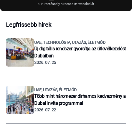
3. Hirdetéshely hirdesse itt weboldalát
Legfrissebb hírek
UAE, TECHNOLÓGIA, UTAZÁS, ÉLETMÓD
Új digitális rendszer gyorsítja az útlevélkezelést
Dubaiban
2026. 07. 25
UAE, UTAZÁS, ÉLETMÓD
Több mint háromezer dirhamos kedvezmény a
Dubai Invite programmal
2026. 07. 22