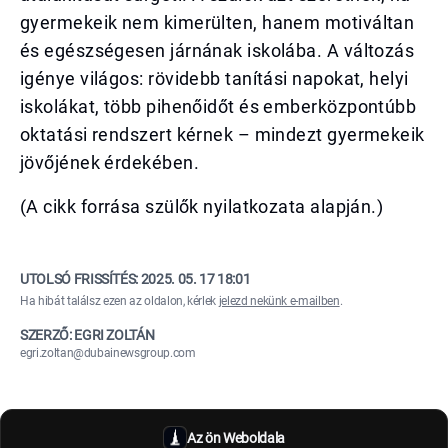
gyermekeik nem kimerülten, hanem motiváltan
és egészségesen járnának iskolába. A változás
igénye világos: rövidebb tanítási napokat, helyi
iskolákat, több pihenőidőt és emberközpontúbb
oktatási rendszert kérnek – mindezt gyermekeik
jövőjének érdekében.
(A cikk forrása szülők nyilatkozata alapján.)
UTOLSÓ FRISSÍTÉS:
2025. 05. 17 18:01
Ha hibát találsz ezen az oldalon, kérlek
jelezd nekünk e-mailben
.
SZERZŐ: EGRI ZOLTÁN
egri.zoltan@dubainewsgroup.com
Az ön Weboldala