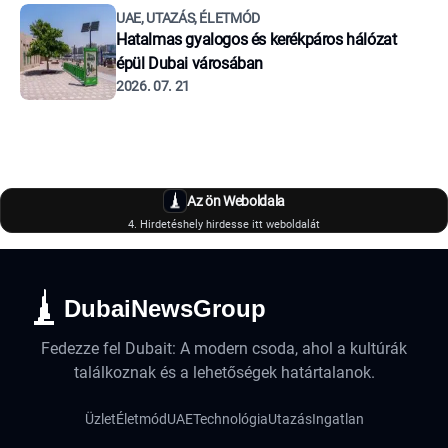
UAE, UTAZÁS, ÉLETMÓD
Hatalmas gyalogos és kerékpáros hálózat
épül Dubai városában
2026. 07. 21
Az ön Weboldala
4. Hirdetéshely hirdesse itt weboldalát
DubaiNewsGroup
Fedezze fel Dubait: A modern csoda, ahol a kultúrák
találkoznak és a lehetőségek határtalanok.
Üzlet
Életmód
UAE
Technológia
Utazás
Ingatlan