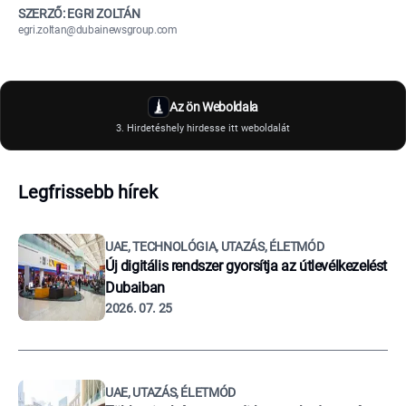
SZERZŐ: EGRI ZOLTÁN
egri.zoltan@dubainewsgroup.com
Az ön Weboldala
3. Hirdetéshely hirdesse itt weboldalát
Legfrissebb hírek
UAE, TECHNOLÓGIA, UTAZÁS, ÉLETMÓD
Új digitális rendszer gyorsítja az útlevélkezelést
Dubaiban
2026. 07. 25
UAE, UTAZÁS, ÉLETMÓD