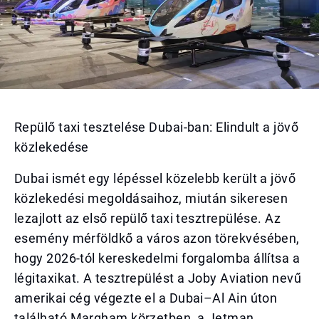
Repülő taxi tesztelése Dubai-ban: Elindult a jövő
közlekedése
Dubai ismét egy lépéssel közelebb került a jövő
közlekedési megoldásaihoz, miután sikeresen
lezajlott az első repülő taxi tesztrepülése. Az
esemény mérföldkő a város azon törekvésében,
hogy 2026-tól kereskedelmi forgalomba állítsa a
légitaxikat. A tesztrepülést a Joby Aviation nevű
amerikai cég végezte el a Dubai–Al Ain úton
található Margham körzetben, a Jetman