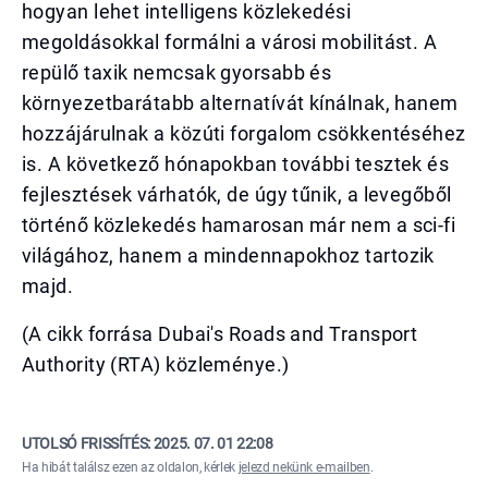
hogyan lehet intelligens közlekedési
megoldásokkal formálni a városi mobilitást. A
repülő taxik nemcsak gyorsabb és
környezetbarátabb alternatívát kínálnak, hanem
hozzájárulnak a közúti forgalom csökkentéséhez
is. A következő hónapokban további tesztek és
fejlesztések várhatók, de úgy tűnik, a levegőből
történő közlekedés hamarosan már nem a sci-fi
világához, hanem a mindennapokhoz tartozik
majd.
(A cikk forrása Dubai's Roads and Transport
Authority (RTA) közleménye.)
UTOLSÓ FRISSÍTÉS:
2025. 07. 01 22:08
Ha hibát találsz ezen az oldalon, kérlek
jelezd nekünk e-mailben
.