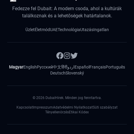
Fedezze fel Dubait: A modern csoda, ahol a kultúrák
találkoznak és a lehetőségek határtalanok.
Üzlet
Életmód
UAE
Technológia
Utazás
Ingatlan
Magyar
English
Русский
中文
हिंदी
اردو
Español
Français
Português
Deutsch
Slovenský
©
2026
DubaiHirek. Minden jog fenntartva.
Kapcsolat
Impresszum
Adatvédelmi Nyilatkozat
Süti szabályzat
Tényellenörzés
Etikai Kódex