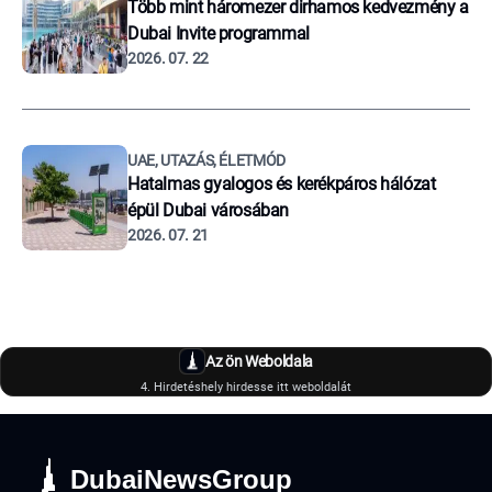
Több mint háromezer dirhamos kedvezmény a
Dubai Invite programmal
2026. 07. 22
UAE, UTAZÁS, ÉLETMÓD
Hatalmas gyalogos és kerékpáros hálózat
épül Dubai városában
2026. 07. 21
Az ön Weboldala
4. Hirdetéshely hirdesse itt weboldalát
DubaiNewsGroup