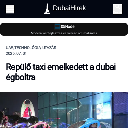
DubaiHirek
Keresés
05Node
Modern webfejlesztés és kereső optimalizálás
UAE, TECHNOLÓGIA, UTAZÁS
2025. 07. 01
Repülő taxi emelkedett a dubai
égboltra