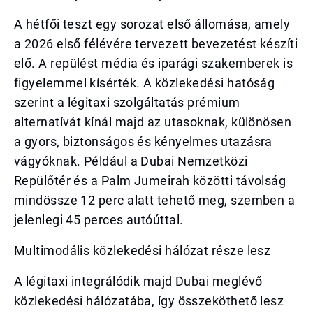
A hétfői teszt egy sorozat első állomása, amely
a 2026 első félévére tervezett bevezetést készíti
elő. A repülést média és iparági szakemberek is
figyelemmel kísérték. A közlekedési hatóság
szerint a légitaxi szolgáltatás prémium
alternatívát kínál majd az utasoknak, különösen
a gyors, biztonságos és kényelmes utazásra
vágyóknak. Például a Dubai Nemzetközi
Repülőtér és a Palm Jumeirah közötti távolság
mindössze 12 perc alatt tehető meg, szemben a
jelenlegi 45 perces autóúttal.
Multimodális közlekedési hálózat része lesz
A légitaxi integrálódik majd Dubai meglévő
közlekedési hálózatába, így összeköthető lesz