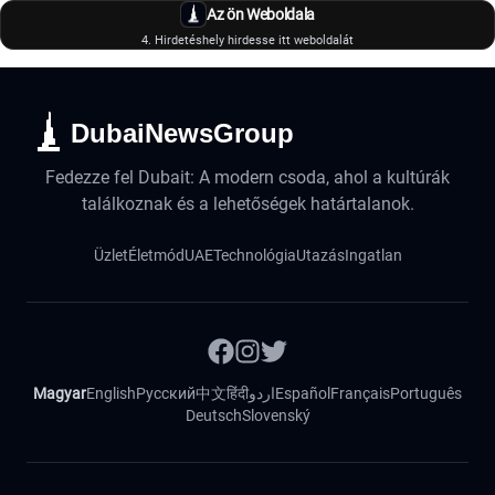
Az ön Weboldala
4. Hirdetéshely hirdesse itt weboldalát
DubaiNewsGroup
Fedezze fel Dubait: A modern csoda, ahol a kultúrák
találkoznak és a lehetőségek határtalanok.
Üzlet
Életmód
UAE
Technológia
Utazás
Ingatlan
Magyar
English
Русский
中文
हिंदी
اردو
Español
Français
Português
Deutsch
Slovenský