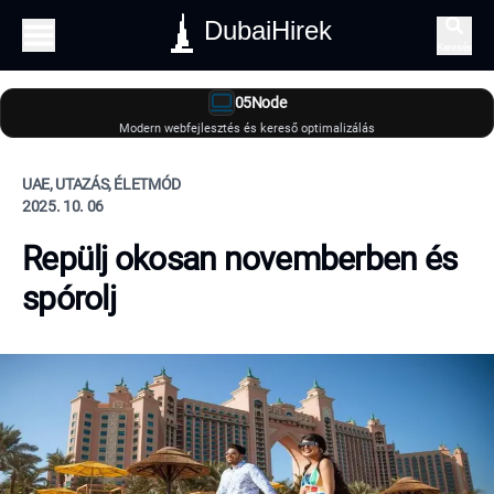
DubaiHirek
Keresés
05Node
Modern webfejlesztés és kereső optimalizálás
UAE, UTAZÁS, ÉLETMÓD
2025. 10. 06
Repülj okosan novemberben és
spórolj