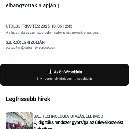
elhangzottak alapján.)
UTOLSÓ FRISSÍTÉS:
2025. 10. 06 12:43
Ha hibát találsz ezen az oldalon, kérlek
jelezd nekünk e-mailben
.
SZERZŐ: EGRI ZOLTÁN
egri.zoltan@dubainewsgroup.com
Az ön Weboldala
3. Hirdetéshely hirdesse itt weboldalát
Legfrissebb hírek
UAE, TECHNOLÓGIA, UTAZÁS, ÉLETMÓD
Új digitális rendszer gyorsítja az útlevélkezelést