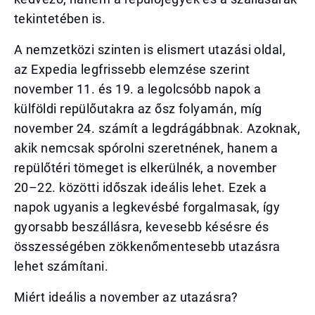
tekintetében is.
A nemzetközi szinten is elismert utazási oldal,
az Expedia legfrissebb elemzése szerint
november 11. és 19. a legolcsóbb napok a
külföldi repülőutakra az ősz folyamán, míg
november 24. számít a legdrágábbnak. Azoknak,
akik nemcsak spórolni szeretnének, hanem a
repülőtéri tömeget is elkerülnék, a november
20–22. közötti időszak ideális lehet. Ezek a
napok ugyanis a legkevésbé forgalmasak, így
gyorsabb beszállásra, kevesebb késésre és
összességében zökkenőmentesebb utazásra
lehet számítani.
Miért ideális a november az utazásra?