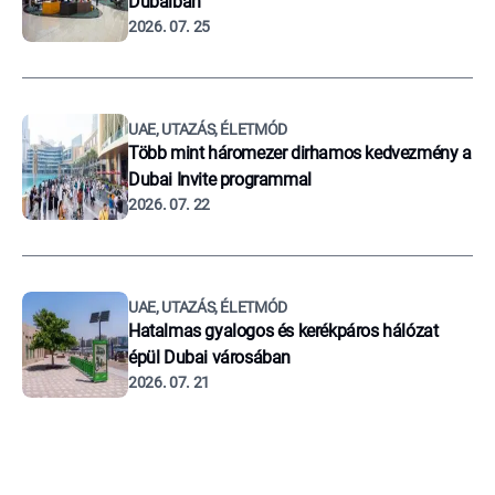
Dubaiban
2026. 07. 25
UAE, UTAZÁS, ÉLETMÓD
Több mint háromezer dirhamos kedvezmény a
Dubai Invite programmal
2026. 07. 22
UAE, UTAZÁS, ÉLETMÓD
Hatalmas gyalogos és kerékpáros hálózat
épül Dubai városában
2026. 07. 21