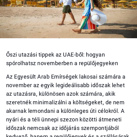
Őszi utazási tippek az UAE-ből: hogyan
spórolhatsz novemberben a repülőjegyeken
Az Egyesült Arab Emírségek lakosai számára a
november az egyik legideálisabb időszak lehet
az utazásra, különösen azok számára, akik
szeretnék minimalizálni a költségeket, de nem
akarnak lemondani a különleges úti célokról. A
nyári és a téli ünnepi szezon közötti átmeneti
időszak nemcsak az időjárás szempontjából
kedvező, hanem a repülőjegyek és a szállásárak