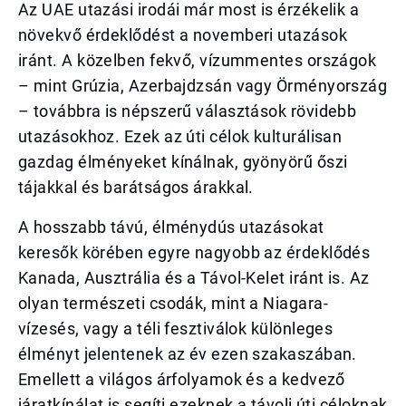
Az UAE utazási irodái már most is érzékelik a
növekvő érdeklődést a novemberi utazások
iránt. A közelben fekvő, vízummentes országok
– mint Grúzia, Azerbajdzsán vagy Örményország
– továbbra is népszerű választások rövidebb
utazásokhoz. Ezek az úti célok kulturálisan
gazdag élményeket kínálnak, gyönyörű őszi
tájakkal és barátságos árakkal.
A hosszabb távú, élménydús utazásokat
keresők körében egyre nagyobb az érdeklődés
Kanada, Ausztrália és a Távol-Kelet iránt is. Az
olyan természeti csodák, mint a Niagara-
vízesés, vagy a téli fesztiválok különleges
élményt jelentenek az év ezen szakaszában.
Emellett a világos árfolyamok és a kedvező
járatkínálat is segíti ezeknek a távoli úti céloknak