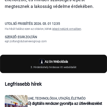
megtesznek a lakosság védelme érdekében.
UTOLSÓ FRISSÍTÉS:
2026. 03. 01 12:35
Ha hibát találsz ezen az oldalon, kérlek
jelezd nekünk e-mailben
.
SZERZŐ: EGRI ZOLTÁN
egri.zoltan@dubainewsgroup.com
Az ön Weboldala
3. Hirdetéshely hirdesse itt weboldalát
Legfrissebb hírek
UAE, TECHNOLÓGIA, UTAZÁS, ÉLETMÓD
Új digitális rendszer gyorsítja az útlevélkezelést