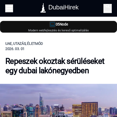
DubaiHirek
Keresés
05Node
Modern webfejlesztés és kereső optimalizálás
UAE, UTAZÁS, ÉLETMÓD
2026. 03. 01
Repeszek okoztak sérüléseket
egy dubai lakónegyedben