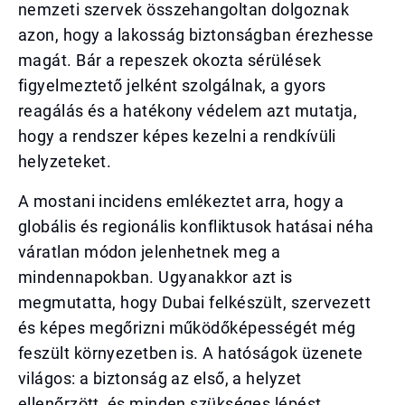
nemzeti szervek összehangoltan dolgoznak
azon, hogy a lakosság biztonságban érezhesse
magát. Bár a repeszek okozta sérülések
figyelmeztető jelként szolgálnak, a gyors
reagálás és a hatékony védelem azt mutatja,
hogy a rendszer képes kezelni a rendkívüli
helyzeteket.
A mostani incidens emlékeztet arra, hogy a
globális és regionális konfliktusok hatásai néha
váratlan módon jelenhetnek meg a
mindennapokban. Ugyanakkor azt is
megmutatta, hogy Dubai felkészült, szervezett
és képes megőrizni működőképességét még
feszült környezetben is. A hatóságok üzenete
világos: a biztonság az első, a helyzet
ellenőrzött, és minden szükséges lépést