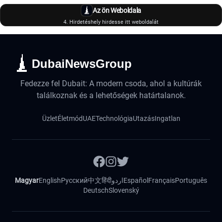
Az ön Weboldala
4. Hirdetéshely hirdesse itt weboldalát
DubaiNewsGroup
Fedezze fel Dubait: A modern csoda, ahol a kultúrák
találkoznak és a lehetőségek határtalanok.
Üzlet
Életmód
UAE
Technológia
Utazás
Ingatlan
Magyar
English
Русский
中文
हिंदी
اردو
Español
Français
Português
Deutsch
Slovenský