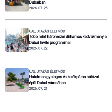
Dubaiban
2026. 07. 25
UAE, UTAZÁS, ÉLETMÓD
Több mint háromezer dirhamos kedvezmény a
Dubai Invite programmal
2026. 07. 22
UAE, UTAZÁS, ÉLETMÓD
Hatalmas gyalogos és kerékpáros hálózat
épül Dubai városában
2026. 07. 21