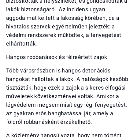
biztosították a helyszíneket, és gondoskodtak a
lakók biztonságáról. Az incidens ugyan
aggodalmat keltett a lakosság körében, de a
hivatalos szervek egyértelműen jelezték: a
védelmi rendszerek működtek, a fenyegetést
elhárították.
Hangos robbanások és félreértett zajok
Több városrészben is hangos detonációs
hangokat hallottak a lakók. A hatóságok később
tisztázták, hogy ezek a zajok a sikeres elfogási
műveletek következményei voltak. Amikor a
légvédelem megsemmisít egy légi fenyegetést,
az gyakran erős hanghatással jár, amely a
földről robbanásként érzékelhető.
A közlemény hangsúlyozta, hogy nem történt