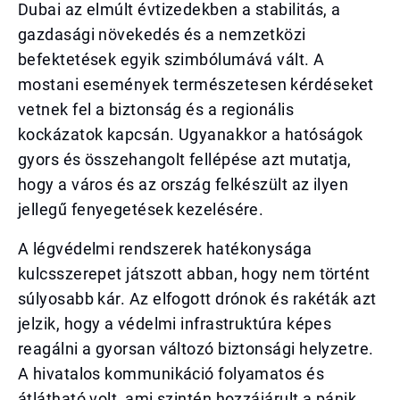
Dubai az elmúlt évtizedekben a stabilitás, a
gazdasági növekedés és a nemzetközi
befektetések egyik szimbólumává vált. A
mostani események természetesen kérdéseket
vetnek fel a biztonság és a regionális
kockázatok kapcsán. Ugyanakkor a hatóságok
gyors és összehangolt fellépése azt mutatja,
hogy a város és az ország felkészült az ilyen
jellegű fenyegetések kezelésére.
A légvédelmi rendszerek hatékonysága
kulcsszerepet játszott abban, hogy nem történt
súlyosabb kár. Az elfogott drónok és rakéták azt
jelzik, hogy a védelmi infrastruktúra képes
reagálni a gyorsan változó biztonsági helyzetre.
A hivatalos kommunikáció folyamatos és
átlátható volt, ami szintén hozzájárult a pánik