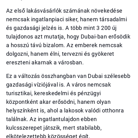
Az első lakásvásárlók számának növekedése
nemcsak ingatlanpiaci siker, hanem társadalmi
és gazdasági jelzés is. A több mint 3 200 új
tulajdonos azt mutatja, hogy Dubai-ban erősödik
a hosszú távú bizalom. Az emberek nemcsak
dolgozni, hanem élni, tervezni és gyökeret
ereszteni akarnak a városban.
Ez a változás összhangban van Dubai szélesebb
gazdasági víziójával is. A város nemcsak
turisztikai, kereskedelmi és pénzügyi
központként akar erősödni, hanem olyan
helyszínként is, ahol a lakosok valódi otthonra
találnak. Az ingatlantulajdon ebben
kulcsszerepet játszik, mert stabilabb,
elkötelezettebb közösséget épít.