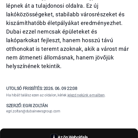
lépnek át a tulajdonosi oldalra. Ez új
lakóközösségeket, stabilabb városrészeket és
kiszámíthatóbb életpályákat eredményezhet.
Dubai ezzel nemcsak épületeket és
lakóparkokat fejleszt, hanem hosszú távú
otthonokat is teremt azoknak, akik a várost már
nem átmeneti állomásnak, hanem jövőjük
helyszínének tekintik.
UTOLSÓ FRISSÍTÉS:
2026. 06. 09 22:08
Ha hibát találsz ezen az oldalon, kérlek
jelezd nekünk e-mailben
.
SZERZŐ: EGRI ZOLTÁN
egri.zoltan@dubainewsgroup.com
Az ön Weboldala