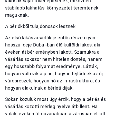
lakosok saját tőkét építsenek, miközben
stabilabb lakhatási környezetet teremtenek
maguknak.
A bérlőkből tulajdonosok lesznek
Az első lakásvásárlók jelentős része olyan
hosszú ideje Dubai-ban élő külföldi lakos, aki
éveken át bérleményben lakott. Számukra a
vásárlás sokszor nem hirtelen döntés, hanem
egy hosszabb folyamat eredménye. Látták,
hogyan változik a piac, hogyan fejlődnek az új
városrészek, hogyan nő az infrastruktúra, és
hogyan alakulnak a bérleti díjak.
Sokan közülük most úgy érzik, hogy a bérlés és
vásárlás közötti mérleg nyelve átbillent. Ha
valaki éveken át ugyanabban a városban él, ott