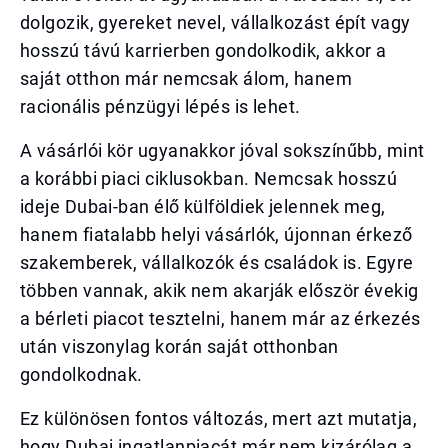
dolgozik, gyereket nevel, vállalkozást épít vagy
hosszú távú karrierben gondolkodik, akkor a
saját otthon már nemcsak álom, hanem
racionális pénzügyi lépés is lehet.
A vásárlói kör ugyanakkor jóval sokszínűbb, mint
a korábbi piaci ciklusokban. Nemcsak hosszú
ideje Dubai-ban élő külföldiek jelennek meg,
hanem fiatalabb helyi vásárlók, újonnan érkező
szakemberek, vállalkozók és családok is. Egyre
többen vannak, akik nem akarják először évekig
a bérleti piacot tesztelni, hanem már az érkezés
után viszonylag korán saját otthonban
gondolkodnak.
Ez különösen fontos változás, mert azt mutatja,
hogy Dubai ingatlanpiacát már nem kizárólag a