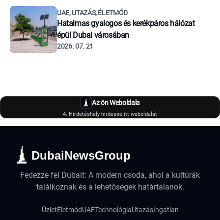
UAE, UTAZÁS, ÉLETMÓD
Hatalmas gyalogos és kerékpáros hálózat
épül Dubai városában
2026. 07. 21
Az ön Weboldala
4. Hirdetéshely hirdesse itt weboldalát
DubaiNewsGroup
Fedezze fel Dubait: A modern csoda, ahol a kultúrák
találkoznak és a lehetőségek határtalanok.
Üzlet
Életmód
UAE
Technológia
Utazás
Ingatlan