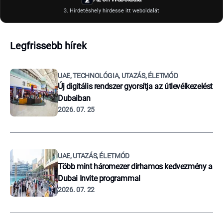
3. Hirdetéshely hirdesse itt weboldalát
Legfrissebb hírek
UAE, TECHNOLÓGIA, UTAZÁS, ÉLETMÓD
Új digitális rendszer gyorsítja az útlevélkezelést
Dubaiban
2026. 07. 25
UAE, UTAZÁS, ÉLETMÓD
Több mint háromezer dirhamos kedvezmény a
Dubai Invite programmal
2026. 07. 22