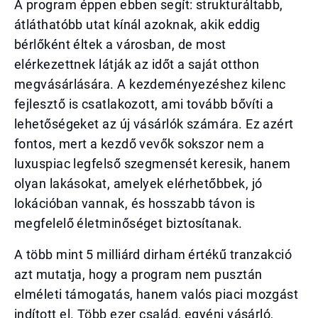
A program éppen ebben segít: strukturáltabb,
átláthatóbb utat kínál azoknak, akik eddig
bérlőként éltek a városban, de most
elérkezettnek látják az időt a saját otthon
megvásárlására. A kezdeményezéshez kilenc
fejlesztő is csatlakozott, ami tovább bővíti a
lehetőségeket az új vásárlók számára. Ez azért
fontos, mert a kezdő vevők sokszor nem a
luxuspiac legfelső szegmensét keresik, hanem
olyan lakásokat, amelyek elérhetőbbek, jó
lokációban vannak, és hosszabb távon is
megfelelő életminőséget biztosítanak.
A több mint 5 milliárd dirham értékű tranzakció
azt mutatja, hogy a program nem pusztán
elméleti támogatás, hanem valós piaci mozgást
indított el. Több ezer család, egyéni vásárló,