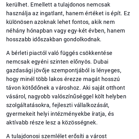
kerülhet. Emellett a tulajdonos nemcsak
használja az ingatlant, hanem értéket is épít. Ez
különösen azoknak lehet fontos, akik nem
néhány hónapban vagy egy-két évben, hanem
hosszabb időszakban gondolkodnak.
A bérleti piactól való függés csökkentése
nemcsak egyéni szinten előnyös. Dubai
gazdasági jövője szempontjából is lényeges,
hogy minél több lakos érezze magát hosszú
távon kötődőnek a városhoz. Aki saját otthont
vásárol, nagyobb valószínűséggel költ helyben
szolgáltatásokra, fejleszti vállalkozását,
gyermekeit helyi intézményekbe íratja, és
aktívabb része lesz a közösségnek.
A tulajdonosi szemlélet erősíti a várost