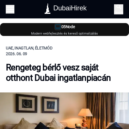
DubaiHirek
Keresés
05Node
Modern webfejlesztés és kereső optimalizálás
UAE, INAGTLAN, ÉLETMÓD
2026. 06. 09
Rengeteg bérlő vesz saját
otthont Dubai ingatlanpiacán