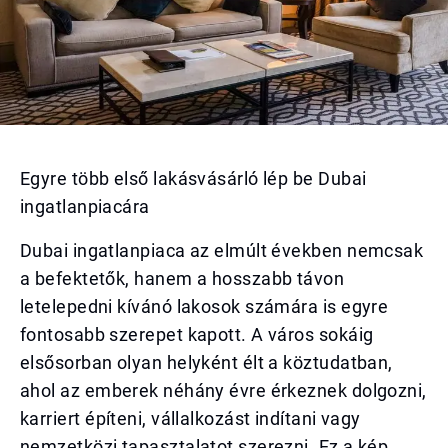
Egyre több első lakásvásárló lép be Dubai
ingatlanpiacára
Dubai ingatlanpiaca az elmúlt években nemcsak
a befektetők, hanem a hosszabb távon
letelepedni kívánó lakosok számára is egyre
fontosabb szerepet kapott. A város sokáig
elsősorban olyan helyként élt a köztudatban,
ahol az emberek néhány évre érkeznek dolgozni,
karriert építeni, vállalkozást indítani vagy
nemzetközi tapasztalatot szerezni. Ez a kép