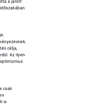
tta a járőrt
s időszakában
ah
eményezésnek,
tés célja,
dül. Az ilyen
z optimizmus
e csak
en
k is