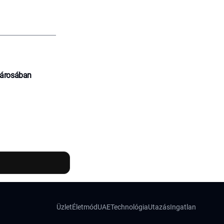
városában
Üzlet
Életmód
UAE
Technológia
Utazás
Ingatlan