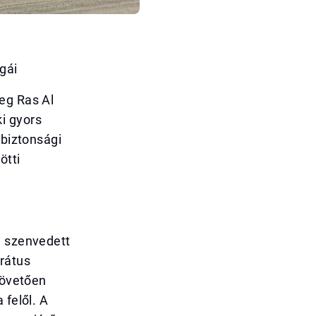
gái
eg Ras Al
i gyors
 biztonsági
ötti
n szenvedett
irátus
követően
 felől. A