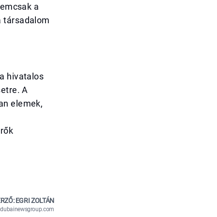
 nemcsak a
a társadalom
a hivatalos
etre. A
yan elemek,
erők
RZŐ: EGRI ZOLTÁN
n@dubainewsgroup.com