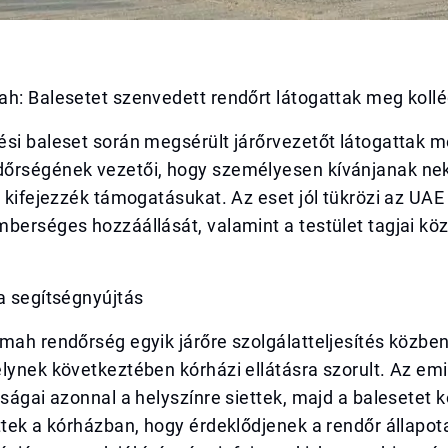
h: Balesetet szenvedett rendőrt látogattak meg kollé
si baleset során megsérült járőrvezetőt látogattak m
őrségének vezetői, hogy személyesen kívánjanak nek
s kifejezzék támogatásukat. Az eset jól tükrözi az UAE
berséges hozzáállását, valamint a testület tagjai köz
a segítségnyújtás
mah rendőrség egyik járőre szolgálatteljesítés közbe
lynek következtében kórházi ellátásra szorult. Az em
óságai azonnal a helyszínre siettek, majd a balesetet 
ttek a kórházban, hogy érdeklődjenek a rendőr állapota