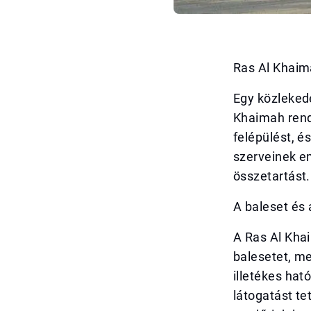
Ras Al Khaima
Egy közlekedé
Khaimah rend
felépülést, é
szerveinek em
összetartást.
A baleset és 
A Ras Al Khai
balesetet, me
illetékes hat
látogatást te