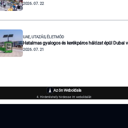
2026. 07. 22
UAE, UTAZÁS, ÉLETMÓD
Hatalmas gyalogos és kerékpáros hálózat épül Dubai 
2026. 07. 21
Az ön Weboldala
4. Hirdetéshely hirdesse itt weboldalát