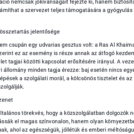
áció nemcsak jókívánságait fejezte ki, hanem biztosíto
számíthat a szervezet teljes támogatására a gyógyulá
 összetartás jelentősége
nem csupán egy udvarias gesztus volt: a Ras Al Khaim
zerint ez az esemény is része annak az átfogó kezd
let tagjai közötti kapcsolat erősítésére irányul. A veze
i állomány minden tagja érezze: baj esetén nincs egye
épések a szolgálati morál, a kölcsönös tisztelet és a
szolgálják.
zenet
ltalános törekvés, hogy a közszolgálatban dolgozók n
lássák el magas színvonalon, hanem olyan környezetb
ak, ahol az egészségük, jóllétük és emberi méltóságu