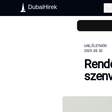
DubaiHirek
Keres
UAE, ÉLETMÓD
2025. 08. 02
Rendő
szenv