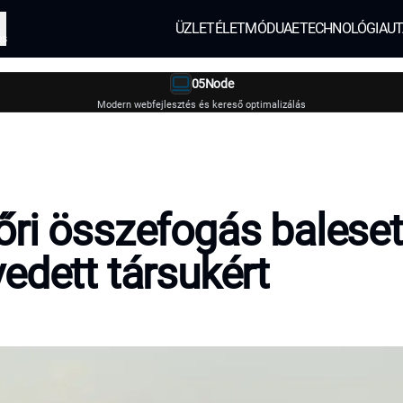
ÜZLET
ÉLETMÓD
UAE
TECHNOLÓGIA
UT
és
05Node
Modern webfejlesztés és kereső optimalizálás
ri összefogás baleset
edett társukért