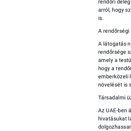
rendőri deleg
arról, hogy 
is.
A rendőrségi
A látogatás 
rendőrsége s
amely a testü
hogy a rendőr
emberközeli l
növelését is 
Társadalmi ü
Az UAE-ben á
hivatásukat 
dolgozhassan