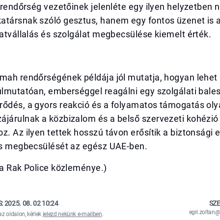
A rendőrség vezetőinek jelenléte egy ilyen helyzetben
atársnak szóló gesztus, hanem egy fontos üzenet is 
zatvállalás és szolgálat megbecsülése kiemelt érték.
mah rendőrségének példája jól mutatja, hogyan lehet 
úlmutatóan, emberséggel reagálni egy szolgálati bales
rődés, a gyors reakció és a folyamatos támogatás ol
ájárulnak a közbizalom és a belső szervezeti kohézió
z. Az ilyen tettek hosszú távon erősítik a biztonsági 
 és megbecsülését az egész UAE-ben.
sa Rak Police közleménye.)
S:
2025. 08. 02 10:24
SZE
egri.zolta
az oldalon, kérlek
jelezd nekünk e-mailben
.