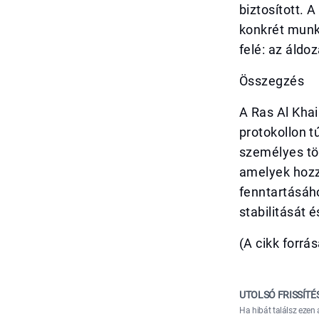
biztosított. 
konkrét munk
felé: az áldo
Összegzés
A Ras Al Khai
protokollon t
személyes tö
amelyek hozz
fenntartásáho
stabilitását
(A cikk forrá
UTOLSÓ FRISSÍTÉ
Ha hibát találsz ezen 