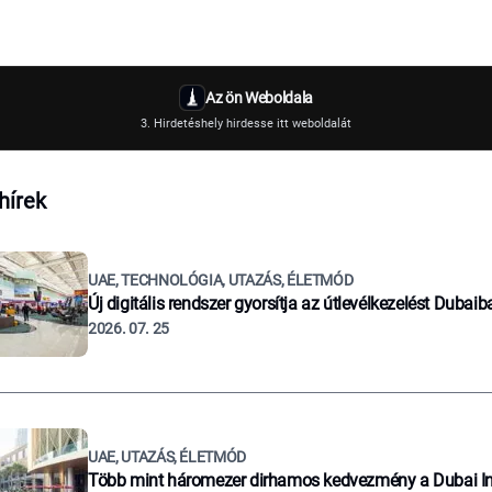
Az ön Weboldala
3. Hirdetéshely hirdesse itt weboldalát
hírek
UAE, TECHNOLÓGIA, UTAZÁS, ÉLETMÓD
Új digitális rendszer gyorsítja az útlevélkezelést Dubaib
2026. 07. 25
UAE, UTAZÁS, ÉLETMÓD
Több mint háromezer dirhamos kedvezmény a Dubai I