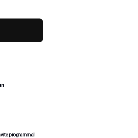
an
nvite programmal