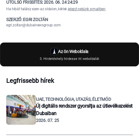
UTOLSÓ FRISSÍTÉS:
2026. 06. 24 24:29
Ha hibát találsz ezen az oldalon, kérlek
jelezd nekünk e-mailben
.
SZERZŐ: EGRI ZOLTÁN
egri.zoltan@dubainewsgroup.com
Az ön Weboldala
3. Hirdetéshely hirdesse itt weboldalát
Legfrissebb hírek
UAE, TECHNOLÓGIA, UTAZÁS, ÉLETMÓD
Új digitális rendszer gyorsítja az útlevélkezelést
Dubaiban
2026. 07. 25