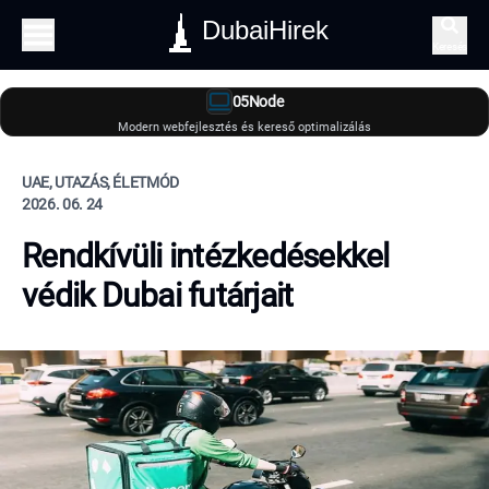
DubaiHirek
Keresés
05Node
Modern webfejlesztés és kereső optimalizálás
UAE, UTAZÁS, ÉLETMÓD
2026. 06. 24
Rendkívüli intézkedésekkel
védik Dubai futárjait