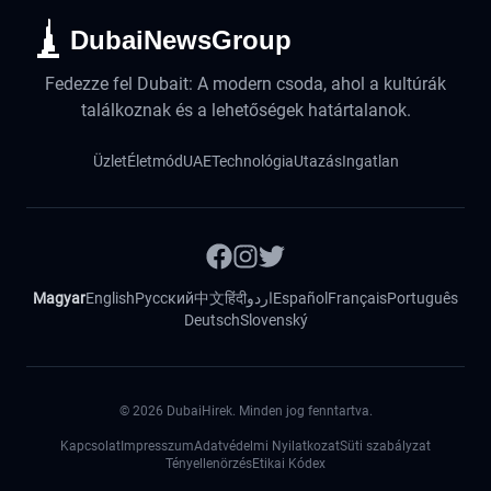
DubaiNewsGroup
Fedezze fel Dubait: A modern csoda, ahol a kultúrák
találkoznak és a lehetőségek határtalanok.
Üzlet
Életmód
UAE
Technológia
Utazás
Ingatlan
Magyar
English
Русский
中文
हिंदी
اردو
Español
Français
Português
Deutsch
Slovenský
©
2026
DubaiHirek. Minden jog fenntartva.
Kapcsolat
Impresszum
Adatvédelmi Nyilatkozat
Süti szabályzat
Tényellenörzés
Etikai Kódex