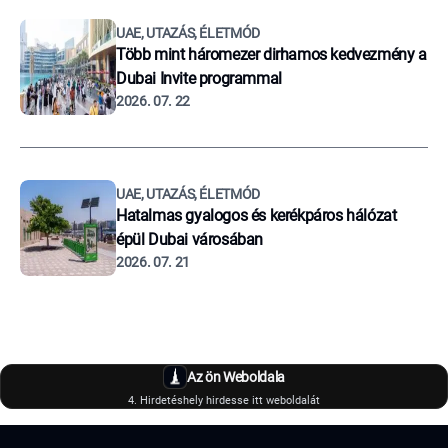
UAE, UTAZÁS, ÉLETMÓD
Több mint háromezer dirhamos kedvezmény a
Dubai Invite programmal
2026. 07. 22
UAE, UTAZÁS, ÉLETMÓD
Hatalmas gyalogos és kerékpáros hálózat
épül Dubai városában
2026. 07. 21
Az ön Weboldala
4. Hirdetéshely hirdesse itt weboldalát