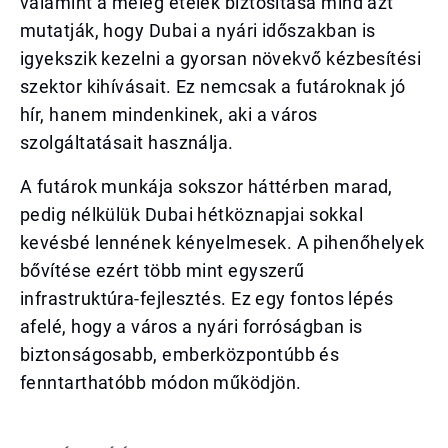
valamint a meleg ételek biztosítása mind azt
mutatják, hogy Dubai a nyári időszakban is
igyekszik kezelni a gyorsan növekvő kézbesítési
szektor kihívásait. Ez nemcsak a futároknak jó
hír, hanem mindenkinek, aki a város
szolgáltatásait használja.
A futárok munkája sokszor háttérben marad,
pedig nélkülük Dubai hétköznapjai sokkal
kevésbé lennének kényelmesek. A pihenőhelyek
bővítése ezért több mint egyszerű
infrastruktúra-fejlesztés. Ez egy fontos lépés
afelé, hogy a város a nyári forróságban is
biztonságosabb, emberközpontúbb és
fenntarthatóbb módon működjön.