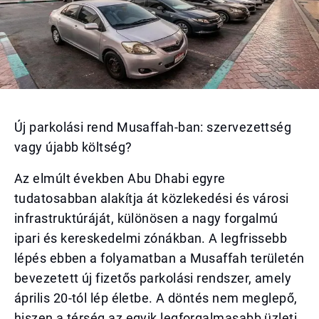
Új parkolási rend Musaffah-ban: szervezettség
vagy újabb költség?
Az elmúlt években Abu Dhabi egyre
tudatosabban alakítja át közlekedési és városi
infrastruktúráját, különösen a nagy forgalmú
ipari és kereskedelmi zónákban. A legfrissebb
lépés ebben a folyamatban a Musaffah területén
bevezetett új fizetős parkolási rendszer, amely
április 20-tól lép életbe. A döntés nem meglepő,
hiszen a térség az egyik legforgalmasabb üzleti