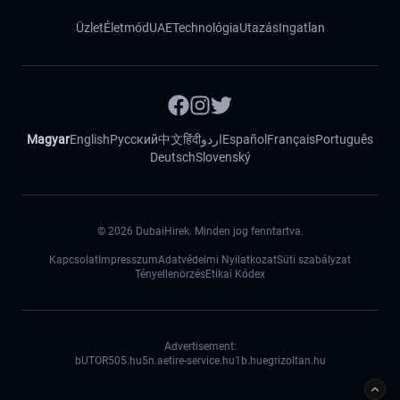
Üzlet
Életmód
UAE
Technológia
Utazás
Ingatlan
Magyar
English
Русский
中文
हिंदी
اردو
Español
Français
Português
Deutsch
Slovenský
©
2026
DubaiHirek. Minden jog fenntartva.
Kapcsolat
Impresszum
Adatvédelmi Nyilatkozat
Süti szabályzat
Tényellenörzés
Etikai Kódex
Advertisement:
bUTOR5
05.hu
5n.ae
tire-service.hu
1b.hu
egrizoltan.hu