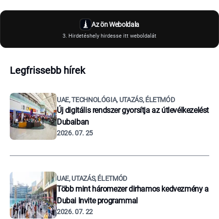
Az ön Weboldala
3. Hirdetéshely hirdesse itt weboldalát
Legfrissebb hírek
UAE, TECHNOLÓGIA, UTAZÁS, ÉLETMÓD
Új digitális rendszer gyorsítja az útlevélkezelést
Dubaiban
2026. 07. 25
UAE, UTAZÁS, ÉLETMÓD
Több mint háromezer dirhamos kedvezmény a
Dubai Invite programmal
2026. 07. 22