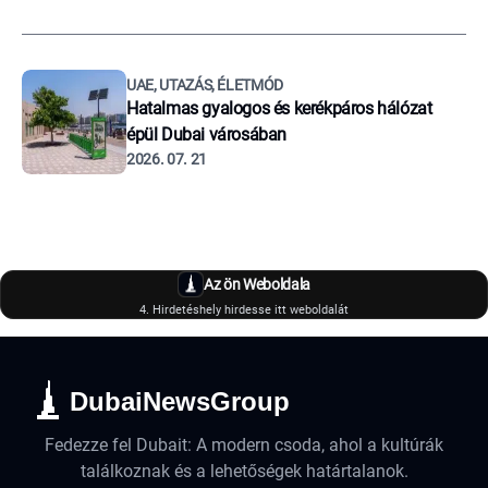
UAE, UTAZÁS, ÉLETMÓD
Hatalmas gyalogos és kerékpáros hálózat
épül Dubai városában
2026. 07. 21
Az ön Weboldala
4. Hirdetéshely hirdesse itt weboldalát
DubaiNewsGroup
Fedezze fel Dubait: A modern csoda, ahol a kultúrák
találkoznak és a lehetőségek határtalanok.