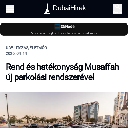
DubaiHirek
Keresés
05Node
Modern webfejlesztés és kereső optimalizálás
UAE, UTAZÁS, ÉLETMÓD
2026. 04. 14
Rend és hatékonyság Musaffah
új parkolási rendszerével