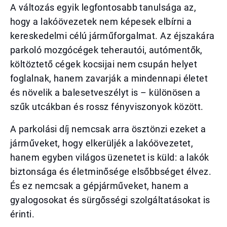
A változás egyik legfontosabb tanulsága az,
hogy a lakóövezetek nem képesek elbírni a
kereskedelmi célú járműforgalmat. Az éjszakára
parkoló mozgócégek teherautói, autómentők,
költöztető cégek kocsijai nem csupán helyet
foglalnak, hanem zavarják a mindennapi életet
és növelik a balesetveszélyt is – különösen a
szűk utcákban és rossz fényviszonyok között.
A parkolási díj nemcsak arra ösztönzi ezeket a
járműveket, hogy elkerüljék a lakóövezetet,
hanem egyben világos üzenetet is küld: a lakók
biztonsága és életminősége elsőbbséget élvez.
És ez nemcsak a gépjárműveket, hanem a
gyalogosokat és sürgősségi szolgáltatásokat is
érinti.