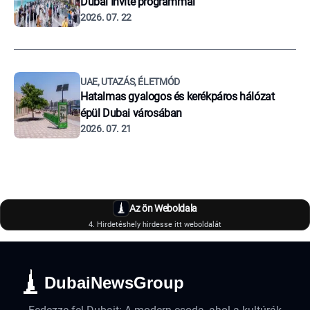
Dubai Invite programmal
2026. 07. 22
UAE, UTAZÁS, ÉLETMÓD
Hatalmas gyalogos és kerékpáros hálózat
épül Dubai városában
2026. 07. 21
Az ön Weboldala
4. Hirdetéshely hirdesse itt weboldalát
DubaiNewsGroup