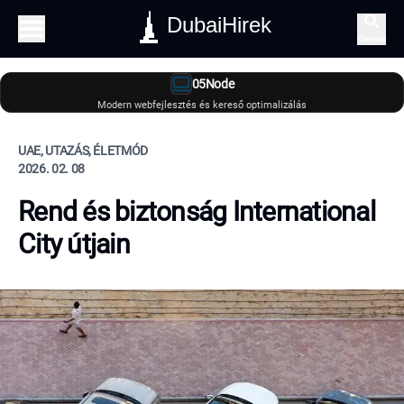
DubaiHirek
Keresés
05Node
Modern webfejlesztés és kereső optimalizálás
UAE, UTAZÁS, ÉLETMÓD
2026. 02. 08
Rend és biztonság International
City útjain