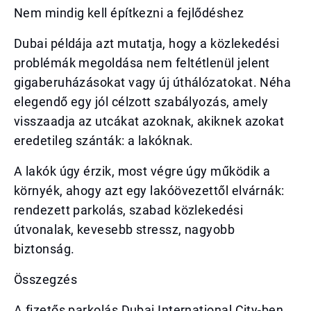
Nem mindig kell építkezni a fejlődéshez
Dubai példája azt mutatja, hogy a közlekedési
problémák megoldása nem feltétlenül jelent
gigaberuházásokat vagy új úthálózatokat. Néha
elegendő egy jól célzott szabályozás, amely
visszaadja az utcákat azoknak, akiknek azokat
eredetileg szánták: a lakóknak.
A lakók úgy érzik, most végre úgy működik a
környék, ahogy azt egy lakóövezettől elvárnák:
rendezett parkolás, szabad közlekedési
útvonalak, kevesebb stressz, nagyobb
biztonság.
Összegzés
A fizetős parkolás Dubai International City-ben