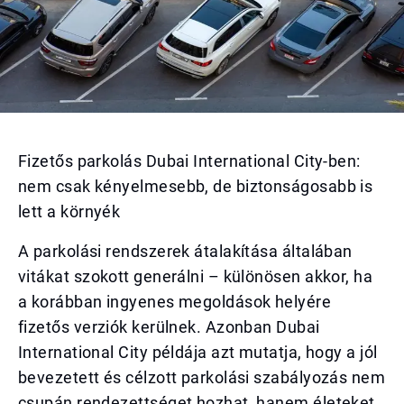
Fizetős parkolás Dubai International City-ben:
nem csak kényelmesebb, de biztonságosabb is
lett a környék
A parkolási rendszerek átalakítása általában
vitákat szokott generálni – különösen akkor, ha
a korábban ingyenes megoldások helyére
fizetős verziók kerülnek. Azonban Dubai
International City példája azt mutatja, hogy a jól
bevezetett és célzott parkolási szabályozás nem
csupán rendezettséget hozhat, hanem életeket