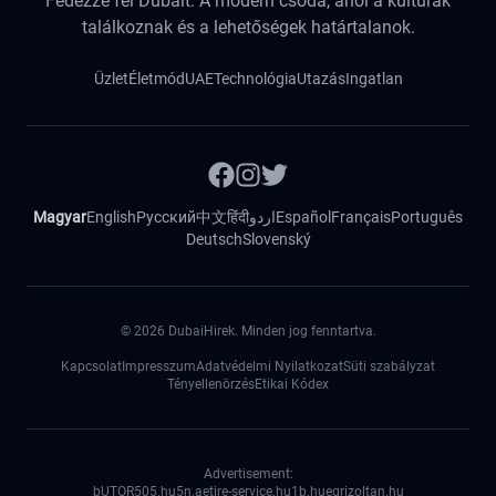
Fedezze fel Dubait: A modern csoda, ahol a kultúrák
találkoznak és a lehetőségek határtalanok.
Üzlet
Életmód
UAE
Technológia
Utazás
Ingatlan
Magyar
English
Русский
中文
हिंदी
اردو
Español
Français
Português
Deutsch
Slovenský
©
2026
DubaiHirek. Minden jog fenntartva.
Kapcsolat
Impresszum
Adatvédelmi Nyilatkozat
Süti szabályzat
Tényellenörzés
Etikai Kódex
Advertisement:
bUTOR5
05.hu
5n.ae
tire-service.hu
1b.hu
egrizoltan.hu