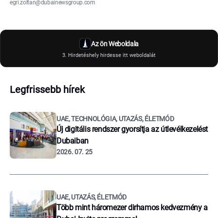
egri.zoltan@dubainewsgroup.com
Az ön Weboldala
3. Hirdetéshely hirdesse itt weboldalát
Legfrissebb hírek
UAE, TECHNOLÓGIA, UTAZÁS, ÉLETMÓD
Új digitális rendszer gyorsítja az útlevélkezelést
Dubaiban
2026. 07. 25
UAE, UTAZÁS, ÉLETMÓD
Több mint háromezer dirhamos kedvezmény a