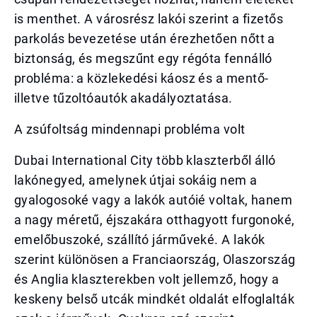
is menthet. A városrész lakói szerint a fizetős
parkolás bevezetése után érezhetően nőtt a
biztonság, és megszűnt egy régóta fennálló
probléma: a közlekedési káosz és a mentő-
illetve tűzoltóautók akadályoztatása.
A zsúfoltság mindennapi probléma volt
Dubai International City több klaszterből álló
lakónegyed, amelynek útjai sokáig nem a
gyalogosoké vagy a lakók autóié voltak, hanem
a nagy méretű, éjszakára otthagyott furgonoké,
emelőbuszoké, szállító járműveké. A lakók
szerint különösen a Franciaország, Olaszország
és Anglia klaszterekben volt jellemző, hogy a
keskeny belső utcák mindkét oldalát elfoglalták