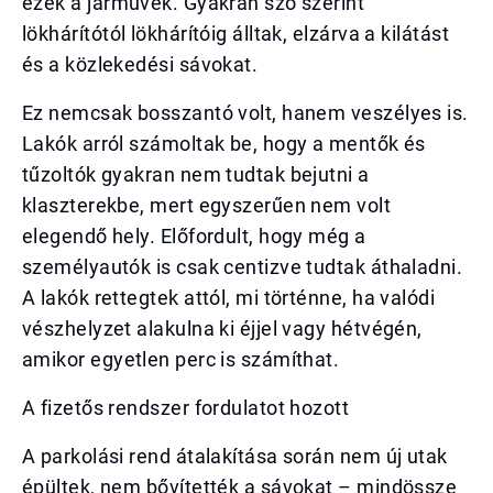
ezek a járművek. Gyakran szó szerint
lökhárítótól lökhárítóig álltak, elzárva a kilátást
és a közlekedési sávokat.
Ez nemcsak bosszantó volt, hanem veszélyes is.
Lakók arról számoltak be, hogy a mentők és
tűzoltók gyakran nem tudtak bejutni a
klaszterekbe, mert egyszerűen nem volt
elegendő hely. Előfordult, hogy még a
személyautók is csak centizve tudtak áthaladni.
A lakók rettegtek attól, mi történne, ha valódi
vészhelyzet alakulna ki éjjel vagy hétvégén,
amikor egyetlen perc is számíthat.
A fizetős rendszer fordulatot hozott
A parkolási rend átalakítása során nem új utak
épültek, nem bővítették a sávokat – mindössze