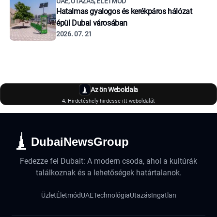
UAE, UTAZÁS, ÉLETMÓD
Hatalmas gyalogos és kerékpáros hálózat
épül Dubai városában
2026. 07. 21
Az ön Weboldala
4. Hirdetéshely hirdesse itt weboldalát
DubaiNewsGroup
Fedezze fel Dubait: A modern csoda, ahol a kultúrák
találkoznak és a lehetőségek határtalanok.
Üzlet
Életmód
UAE
Technológia
Utazás
Ingatlan