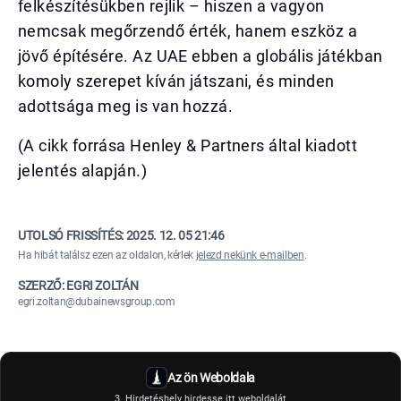
felkészítésükben rejlik – hiszen a vagyon
nemcsak megőrzendő érték, hanem eszköz a
jövő építésére. Az UAE ebben a globális játékban
komoly szerepet kíván játszani, és minden
adottsága meg is van hozzá.
(A cikk forrása Henley & Partners által kiadott
jelentés alapján.)
UTOLSÓ FRISSÍTÉS:
2025. 12. 05 21:46
Ha hibát találsz ezen az oldalon, kérlek
jelezd nekünk e-mailben
.
SZERZŐ: EGRI ZOLTÁN
egri.zoltan@dubainewsgroup.com
Az ön Weboldala
3. Hirdetéshely hirdesse itt weboldalát