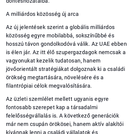
döntéshozatalba.
A milliárdos közösség új arca
Az új jelentések szerint a globális milliárdos
közösség egyre mobilabbá, sokszínűbbé és
hosszú távon gondolkodóvá válik. Az UAE ebben
is élen jár. Az itt élő szupergazdagok nemcsak a
vagyonukat kezelik tudatosan, hanem
jövőorientált stratégiákat dolgoznak ki a családi
örökség megtartására, növelésére és a
filantrópiai célok megvalósítására.
Az üzleti szemlélet mellett ugyanis egyre
fontosabb szerepet kap a társadalmi
felelősségvállalás is. A következő generációk
már nem csupán örökösei, hanem aktív alakítói
kívánnak lenni a családi vállalatok és