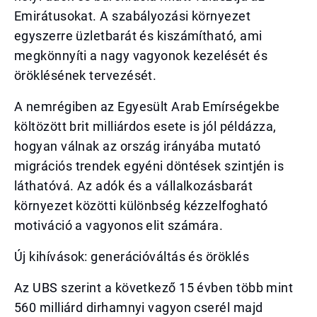
Emirátusokat. A szabályozási környezet
egyszerre üzletbarát és kiszámítható, ami
megkönnyíti a nagy vagyonok kezelését és
öröklésének tervezését.
A nemrégiben az Egyesült Arab Emírségekbe
költözött brit milliárdos esete is jól példázza,
hogyan válnak az ország irányába mutató
migrációs trendek egyéni döntések szintjén is
láthatóvá. Az adók és a vállalkozásbarát
környezet közötti különbség kézzelfogható
motiváció a vagyonos elit számára.
Új kihívások: generációváltás és öröklés
Az UBS szerint a következő 15 évben több mint
560 milliárd dirhamnyi vagyon cserél majd