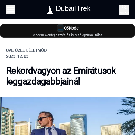
DubaiHirek
Keresés
05Node
Modern webfejlesztés és kereső optimalizálás
UAE, ÜZLET, ÉLETMÓD
2025. 12. 05
Rekordvagyon az Emirátusok
leggazdagabbjainál