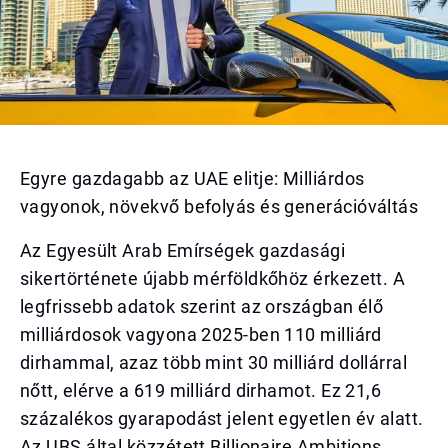
Egyre gazdagabb az UAE elitje: Milliárdos
vagyonok, növekvő befolyás és generációváltás
Az Egyesült Arab Emírségek gazdasági
sikertörténete újabb mérföldkőhöz érkezett. A
legfrissebb adatok szerint az országban élő
milliárdosok vagyona 2025-ben 110 milliárd
dirhammal, azaz több mint 30 milliárd dollárral
nőtt, elérve a 619 milliárd dirhamot. Ez 21,6
százalékos gyarapodást jelent egyetlen év alatt.
Az UBS által közzétett Billionaire Ambitions