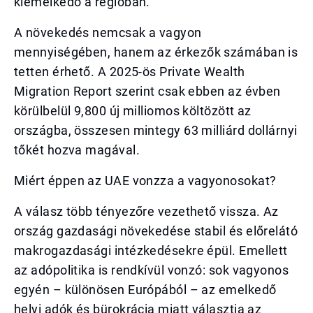
kiemelkedő a régióban.
A növekedés nemcsak a vagyon
mennyiségében, hanem az érkezők számában is
tetten érhető. A 2025-ös Private Wealth
Migration Report szerint csak ebben az évben
körülbelül 9,800 új milliomos költözött az
országba, összesen mintegy 63 milliárd dollárnyi
tőkét hozva magával.
Miért éppen az UAE vonzza a vagyonosokat?
A válasz több tényezőre vezethető vissza. Az
ország gazdasági növekedése stabil és előrelátó
makrogazdasági intézkedésekre épül. Emellett
az adópolitika is rendkívül vonzó: sok vagyonos
egyén – különösen Európából – az emelkedő
helyi adók és bürokrácia miatt választja az