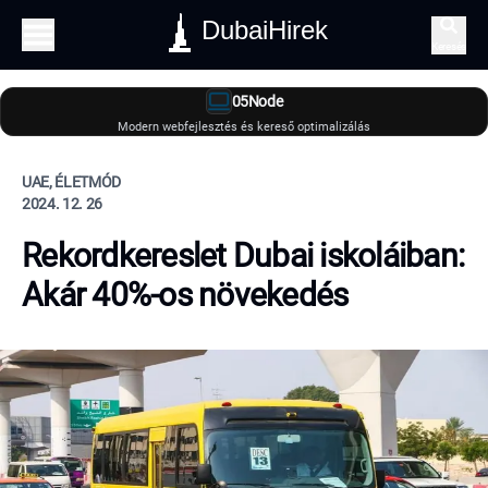
DubaiHirek
Keresés
05Node
Modern webfejlesztés és kereső optimalizálás
UAE, ÉLETMÓD
2024. 12. 26
Rekordkereslet Dubai iskoláiban:
Akár 40%-os növekedés