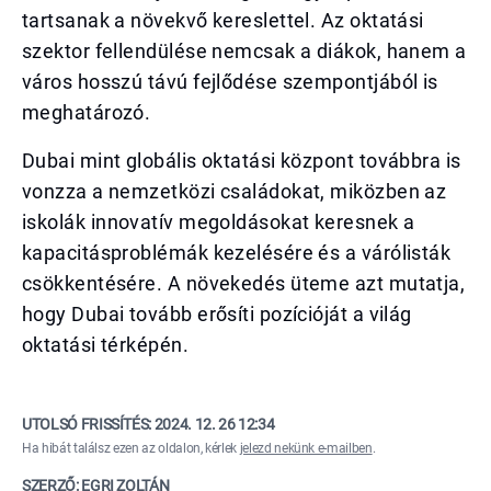
tartsanak a növekvő kereslettel. Az oktatási
szektor fellendülése nemcsak a diákok, hanem a
város hosszú távú fejlődése szempontjából is
meghatározó.
Dubai mint globális oktatási központ továbbra is
vonzza a nemzetközi családokat, miközben az
iskolák innovatív megoldásokat keresnek a
kapacitásproblémák kezelésére és a várólisták
csökkentésére. A növekedés üteme azt mutatja,
hogy Dubai tovább erősíti pozícióját a világ
oktatási térképén.
UTOLSÓ FRISSÍTÉS:
2024. 12. 26 12:34
Ha hibát találsz ezen az oldalon, kérlek
jelezd nekünk e-mailben
.
SZERZŐ: EGRI ZOLTÁN