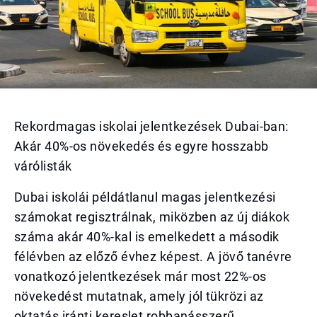
Rekordmagas iskolai jelentkezések Dubai-ban:
Akár 40%-os növekedés és egyre hosszabb
várólisták
Dubai iskolái példátlanul magas jelentkezési
számokat regisztrálnak, miközben az új diákok
száma akár 40%-kal is emelkedett a második
félévben az előző évhez képest. A jövő tanévre
vonatkozó jelentkezések már most 22%-os
növekedést mutatnak, amely jól tükrözi az
oktatás iránti kereslet robbanásszerű