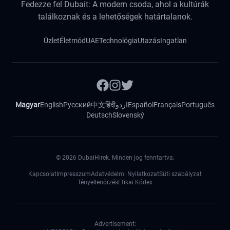
Fedezze fel Dubait: A modern csoda, ahol a kultúrák
találkoznak és a lehetőségek határtalanok.
Üzlet
Életmód
UAE
Technológia
Utazás
Ingatlan
Magyar
English
Русский
中文
हिंदी
اردو
Español
Français
Português
Deutsch
Slovenský
©
2026
DubaiHirek. Minden jog fenntartva.
Kapcsolat
Impresszum
Adatvédelmi Nyilatkozat
Süti szabályzat
Tényellenörzés
Etikai Kódex
Advertisement: