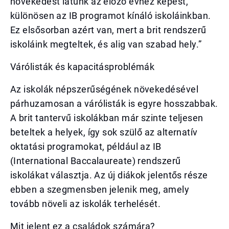
növekedést látunk az előző évhez képest,
különösen az IB programot kínáló iskoláinkban.
Ez elsősorban azért van, mert a brit rendszerű
iskoláink megteltek, és alig van szabad hely.”
Várólisták és kapacitásproblémák
Az iskolák népszerűségének növekedésével
párhuzamosan a várólisták is egyre hosszabbak.
A brit tantervű iskolákban már szinte teljesen
beteltek a helyek, így sok szülő az alternatív
oktatási programokat, például az IB
(International Baccalaureate) rendszerű
iskolákat választja. Az új diákok jelentős része
ebben a szegmensben jelenik meg, amely
tovább növeli az iskolák terhelését.
Mit jelent ez a családok számára?