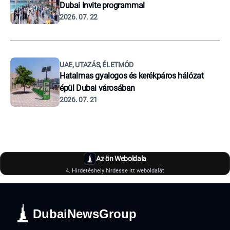
Dubai Invite programmal
2026. 07. 22
UAE, UTAZÁS, ÉLETMÓD
Hatalmas gyalogos és kerékpáros hálózat
épül Dubai városában
2026. 07. 21
Az ön Weboldala
4. Hirdetéshely hirdesse itt weboldalát
DubaiNewsGroup