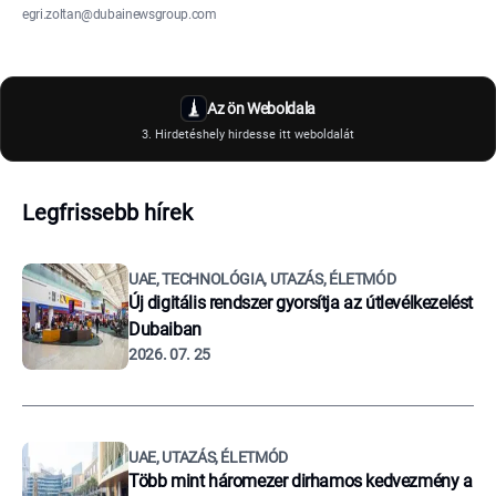
egri.zoltan@dubainewsgroup.com
Az ön Weboldala
3. Hirdetéshely hirdesse itt weboldalát
Legfrissebb hírek
UAE, TECHNOLÓGIA, UTAZÁS, ÉLETMÓD
Új digitális rendszer gyorsítja az útlevélkezelést
Dubaiban
2026. 07. 25
UAE, UTAZÁS, ÉLETMÓD
Több mint háromezer dirhamos kedvezmény a