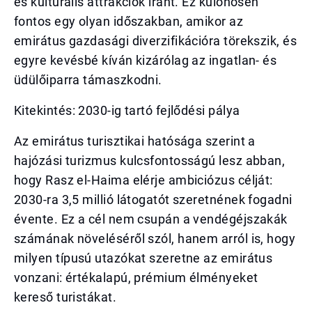
és kulturális attrakciók iránt. Ez különösen
fontos egy olyan időszakban, amikor az
emirátus gazdasági diverzifikációra törekszik, és
egyre kevésbé kíván kizárólag az ingatlan- és
üdülőiparra támaszkodni.
Kitekintés: 2030-ig tartó fejlődési pálya
Az emirátus turisztikai hatósága szerint a
hajózási turizmus kulcsfontosságú lesz abban,
hogy Rasz el-Haima elérje ambiciózus célját:
2030-ra 3,5 millió látogatót szeretnének fogadni
évente. Ez a cél nem csupán a vendégéjszakák
számának növeléséről szól, hanem arról is, hogy
milyen típusú utazókat szeretne az emirátus
vonzani: értékalapú, prémium élményeket
kereső turistákat.