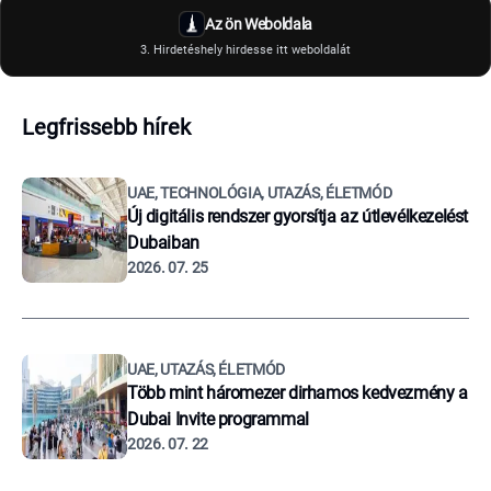
Az ön Weboldala
3. Hirdetéshely hirdesse itt weboldalát
Legfrissebb hírek
UAE, TECHNOLÓGIA, UTAZÁS, ÉLETMÓD
Új digitális rendszer gyorsítja az útlevélkezelést
Dubaiban
2026. 07. 25
UAE, UTAZÁS, ÉLETMÓD
Több mint háromezer dirhamos kedvezmény a
Dubai Invite programmal
2026. 07. 22