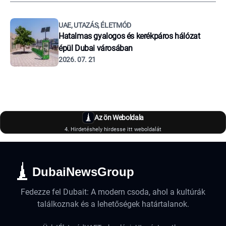
UAE, UTAZÁS, ÉLETMÓD
Hatalmas gyalogos és kerékpáros hálózat
épül Dubai városában
2026. 07. 21
Az ön Weboldala
4. Hirdetéshely hirdesse itt weboldalát
DubaiNewsGroup
Fedezze fel Dubait: A modern csoda, ahol a kultúrák
találkoznak és a lehetőségek határtalanok.