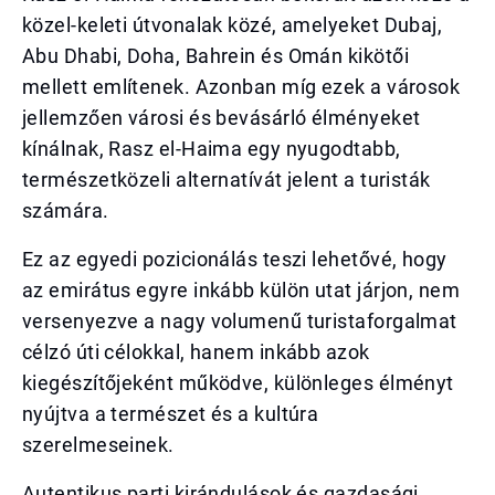
közel-keleti útvonalak közé, amelyeket Dubaj,
Abu Dhabi, Doha, Bahrein és Omán kikötői
mellett említenek. Azonban míg ezek a városok
jellemzően városi és bevásárló élményeket
kínálnak, Rasz el-Haima egy nyugodtabb,
természetközeli alternatívát jelent a turisták
számára.
Ez az egyedi pozicionálás teszi lehetővé, hogy
az emirátus egyre inkább külön utat járjon, nem
versenyezve a nagy volumenű turistaforgalmat
célzó úti célokkal, hanem inkább azok
kiegészítőjeként működve, különleges élményt
nyújtva a természet és a kultúra
szerelmeseinek.
Autentikus parti kirándulások és gazdasági