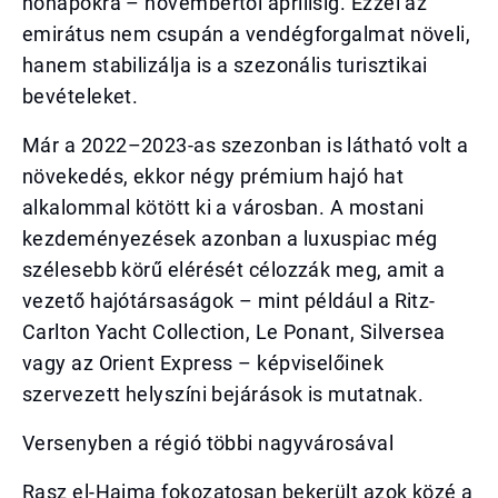
hónapokra – novembertől áprilisig. Ezzel az
emirátus nem csupán a vendégforgalmat növeli,
hanem stabilizálja is a szezonális turisztikai
bevételeket.
Már a 2022–2023-as szezonban is látható volt a
növekedés, ekkor négy prémium hajó hat
alkalommal kötött ki a városban. A mostani
kezdeményezések azonban a luxuspiac még
szélesebb körű elérését célozzák meg, amit a
vezető hajótársaságok – mint például a Ritz-
Carlton Yacht Collection, Le Ponant, Silversea
vagy az Orient Express – képviselőinek
szervezett helyszíni bejárások is mutatnak.
Versenyben a régió többi nagyvárosával
Rasz el-Haima fokozatosan bekerült azok közé a