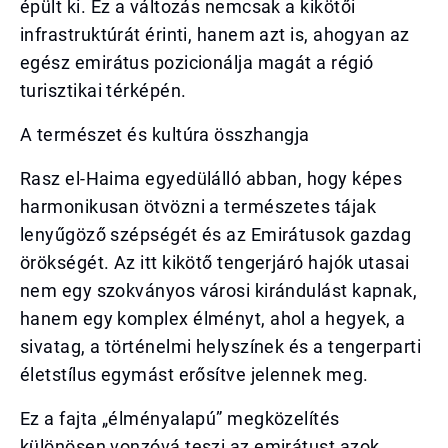
épült ki. Ez a változás nemcsak a kikötői
infrastruktúrát érinti, hanem azt is, ahogyan az
egész emirátus pozicionálja magát a régió
turisztikai térképén.
A természet és kultúra összhangja
Rasz el-Haima egyedülálló abban, hogy képes
harmonikusan ötvözni a természetes tájak
lenyűgöző szépségét és az Emirátusok gazdag
örökségét. Az itt kikötő tengerjáró hajók utasai
nem egy szokványos városi kirándulást kapnak,
hanem egy komplex élményt, ahol a hegyek, a
sivatag, a történelmi helyszínek és a tengerparti
életstílus egymást erősítve jelennek meg.
Ez a fajta „élményalapú” megközelítés
különösen vonzóvá teszi az emirátust azok