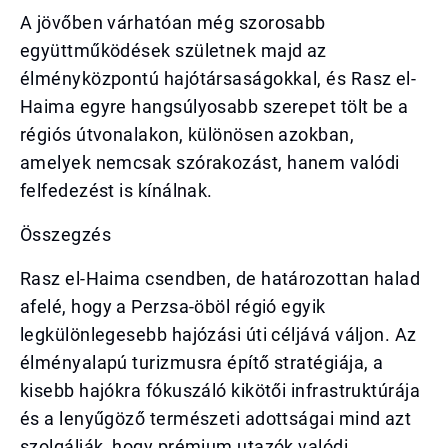
A jövőben várhatóan még szorosabb
együttműködések születnek majd az
élményközpontú hajótársaságokkal, és Rasz el-
Haima egyre hangsúlyosabb szerepet tölt be a
régiós útvonalakon, különösen azokban,
amelyek nemcsak szórakozást, hanem valódi
felfedezést is kínálnak.
Összegzés
Rasz el-Haima csendben, de határozottan halad
afelé, hogy a Perzsa-öböl régió egyik
legkülönlegesebb hajózási úti céljává váljon. Az
élményalapú turizmusra építő stratégiája, a
kisebb hajókra fókuszáló kikötői infrastruktúrája
és a lenyűgöző természeti adottságai mind azt
szolgálják, hogy prémium utazók valódi