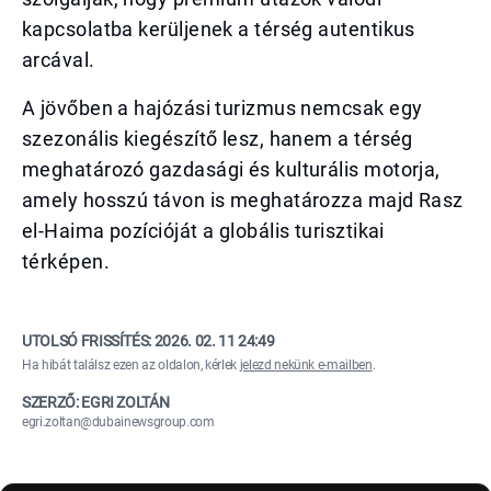
kapcsolatba kerüljenek a térség autentikus
arcával.
A jövőben a hajózási turizmus nemcsak egy
szezonális kiegészítő lesz, hanem a térség
meghatározó gazdasági és kulturális motorja,
amely hosszú távon is meghatározza majd Rasz
el-Haima pozícióját a globális turisztikai
térképen.
UTOLSÓ FRISSÍTÉS:
2026. 02. 11 24:49
Ha hibát találsz ezen az oldalon, kérlek
jelezd nekünk e-mailben
.
SZERZŐ: EGRI ZOLTÁN
egri.zoltan@dubainewsgroup.com