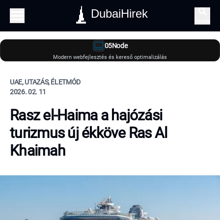
DubaiHirek
Keresés
05Node
Modern webfejlesztés és kereső optimalizálás
UAE, UTAZÁS, ÉLETMÓD
2026. 02. 11
Rasz el-Haima a hajózási
turizmus új ékköve Ras Al
Khaimah