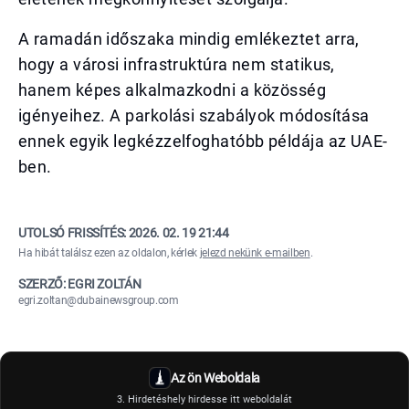
A ramadán időszaka mindig emlékeztet arra,
hogy a városi infrastruktúra nem statikus,
hanem képes alkalmazkodni a közösség
igényeihez. A parkolási szabályok módosítása
ennek egyik legkézzelfoghatóbb példája az UAE-
ben.
UTOLSÓ FRISSÍTÉS:
2026. 02. 19 21:44
Ha hibát találsz ezen az oldalon, kérlek
jelezd nekünk e-mailben
.
SZERZŐ: EGRI ZOLTÁN
egri.zoltan@dubainewsgroup.com
Az ön Weboldala
3. Hirdetéshely hirdesse itt weboldalát