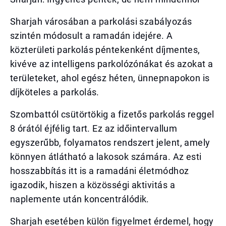
Sharjah városában a parkolási szabályozás
szintén módosult a ramadán idejére. A
közterületi parkolás péntekenként díjmentes,
kivéve az intelligens parkolózónákat és azokat a
területeket, ahol egész héten, ünnepnapokon is
díjköteles a parkolás.
Szombattól csütörtökig a fizetős parkolás reggel
8 órától éjfélig tart. Ez az időintervallum
egyszerűbb, folyamatos rendszert jelent, amely
könnyen átlátható a lakosok számára. Az esti
hosszabbítás itt is a ramadáni életmódhoz
igazodik, hiszen a közösségi aktivitás a
naplemente után koncentrálódik.
Sharjah esetében külön figyelmet érdemel, hogy