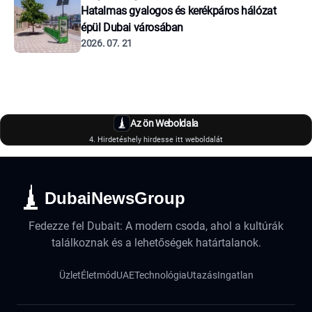
Hatalmas gyalogos és kerékpáros hálózat
épül Dubai városában
2026. 07. 21
Az ön Weboldala
4. Hirdetéshely hirdesse itt weboldalát
DubaiNewsGroup
Fedezze fel Dubait: A modern csoda, ahol a kultúrák
találkoznak és a lehetőségek határtalanok.
Üzlet
Életmód
UAE
Technológia
Utazás
Ingatlan