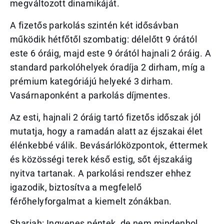
megváltozott dinamikáját.
A fizetős parkolás szintén két idősávban
működik hétfőtől szombatig: délelőtt 9 órától
este 6 óráig, majd este 9 órától hajnali 2 óráig. A
standard parkolóhelyek óradíja 2 dirham, míg a
prémium kategóriájú helyeké 3 dirham.
Vasárnaponként a parkolás díjmentes.
Az esti, hajnali 2 óráig tartó fizetős időszak jól
mutatja, hogy a ramadán alatt az éjszakai élet
élénkebbé válik. Bevásárlóközpontok, éttermek
és közösségi terek késő estig, sőt éjszakáig
nyitva tartanak. A parkolási rendszer ehhez
igazodik, biztosítva a megfelelő
férőhelyforgalmat a kiemelt zónákban.
Sharjah: Ingyenes péntek, de nem mindenhol