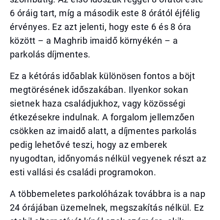
6 óráig tart, míg a második este 8 órától éjfélig
érvényes. Ez azt jelenti, hogy este 6 és 8 óra
között – a Maghrib imaidő környékén – a
parkolás díjmentes.
Ez a kétórás időablak különösen fontos a böjt
megtörésének időszakában. Ilyenkor sokan
sietnek haza családjukhoz, vagy közösségi
étkezésekre indulnak. A forgalom jellemzően
csökken az imaidő alatt, a díjmentes parkolás
pedig lehetővé teszi, hogy az emberek
nyugodtan, időnyomás nélkül vegyenek részt az
esti vallási és családi programokon.
A többemeletes parkolóházak továbbra is a nap
24 órájában üzemelnek, megszakítás nélkül. Ez