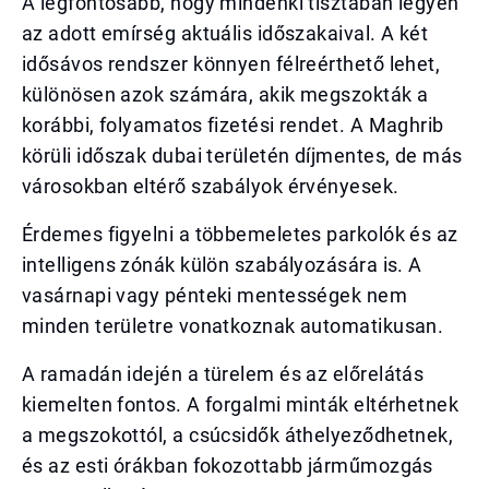
A legfontosabb, hogy mindenki tisztában legyen
az adott emírség aktuális időszakaival. A két
idősávos rendszer könnyen félreérthető lehet,
különösen azok számára, akik megszokták a
korábbi, folyamatos fizetési rendet. A Maghrib
körüli időszak dubai területén díjmentes, de más
városokban eltérő szabályok érvényesek.
Érdemes figyelni a többemeletes parkolók és az
intelligens zónák külön szabályozására is. A
vasárnapi vagy pénteki mentességek nem
minden területre vonatkoznak automatikusan.
A ramadán idején a türelem és az előrelátás
kiemelten fontos. A forgalmi minták eltérhetnek
a megszokottól, a csúcsidők áthelyeződhetnek,
és az esti órákban fokozottabb járműmozgás