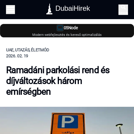
DubaiHirek
Keresés
05Node
Modern webfejlesztés és kereső optimalizálás
UAE, UTAZÁS, ÉLETMÓD
2026. 02. 19
Ramadáni parkolási rend és
díjváltozások három
emírségben