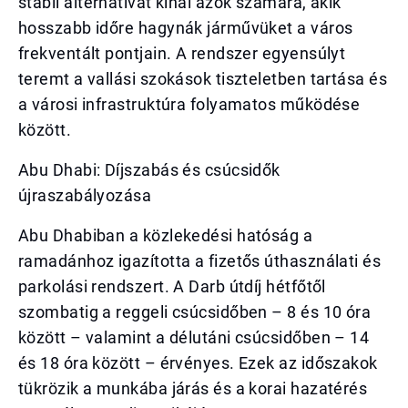
stabil alternatívát kínál azok számára, akik
hosszabb időre hagynák járművüket a város
frekventált pontjain. A rendszer egyensúlyt
teremt a vallási szokások tiszteletben tartása és
a városi infrastruktúra folyamatos működése
között.
Abu Dhabi: Díjszabás és csúcsidők
újraszabályozása
Abu Dhabiban a közlekedési hatóság a
ramadánhoz igazította a fizetős úthasználati és
parkolási rendszert. A Darb útdíj hétfőtől
szombatig a reggeli csúcsidőben – 8 és 10 óra
között – valamint a délutáni csúcsidőben – 14
és 18 óra között – érvényes. Ezek az időszakok
tükrözik a munkába járás és a korai hazatérés