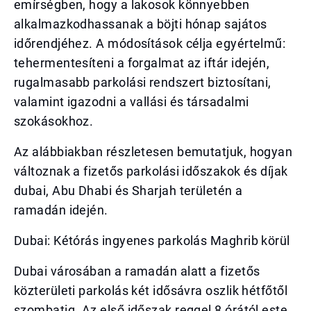
emírségben, hogy a lakosok könnyebben
alkalmazkodhassanak a böjti hónap sajátos
időrendjéhez. A módosítások célja egyértelmű:
tehermentesíteni a forgalmat az iftár idején,
rugalmasabb parkolási rendszert biztosítani,
valamint igazodni a vallási és társadalmi
szokásokhoz.
Az alábbiakban részletesen bemutatjuk, hogyan
változnak a fizetős parkolási időszakok és díjak
dubai, Abu Dhabi és Sharjah területén a
ramadán idején.
Dubai: Kétórás ingyenes parkolás Maghrib körül
Dubai városában a ramadán alatt a fizetős
közterületi parkolás két idősávra oszlik hétfőtől
szombatig. Az első időszak reggel 8 órától este