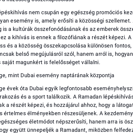
épéskihívás nem csupán egy egészség promóciós ke
an esemény is, amely erősíti a közösségi szellemet. 
ig is a kultúrák összefonódásának és az emberek öss
s ez a kihívás is ennek a filozófiának a részét képezi. 
ness és a közösség összekapcsolása különösen fontos,
sak belső megújulásról szól, hanem arról is, hogya
saját magunkért is felelősséget vállalni.
lage, mint Dubai esemény naptárának központja
age évek óta Dubai egyik legfontosabb eseményhelyszí
órakozás és a sport találkozik. A Ramadan lépéskihívá
 a részét képezi, és hozzájárul ahhoz, hogy a látoga
és értelmes élményekben részesüljenek. A kezdemén
gészséges életmódot népszerűsíti, hanem arra is ösz
ogy együtt ünnepeljék a Ramadant, miközben felfedezi