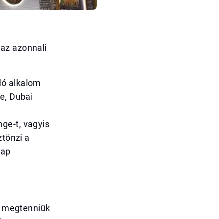
az azonnali
ló alkalom
e, Dubai
ge-t, vagyis
ztönzi a
nap
ll megtenniük