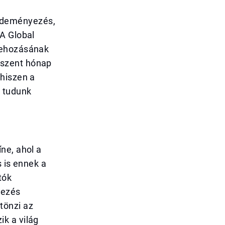
zdeményezés,
A Global
zehozásának
A szent hónap
 hiszen a
n tudunk
ne, ahol a
s is ennek a
tók
yezés
tönzi az
k a világ