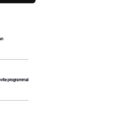
an
nvite programmal