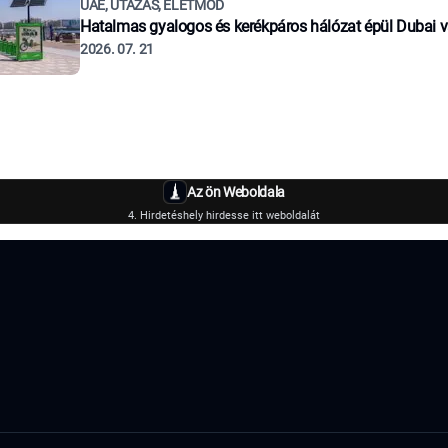
UAE, UTAZÁS, ÉLETMÓD
Hatalmas gyalogos és kerékpáros hálózat épül Dubai 
2026. 07. 21
Az ön Weboldala
4. Hirdetéshely hirdesse itt weboldalát