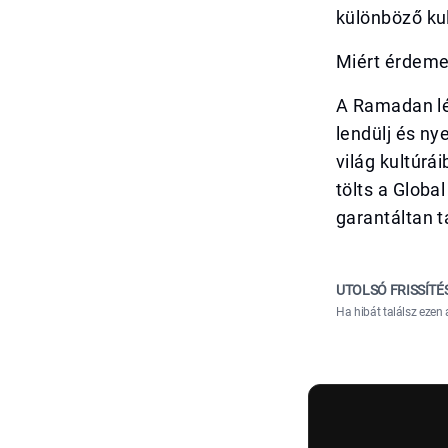
különböző kul
Miért érdeme
A Ramadan lé
lendülj és ny
világ kultúrá
tölts a Globa
garantáltan t
UTOLSÓ FRISSÍTÉ
Ha hibát találsz ezen 