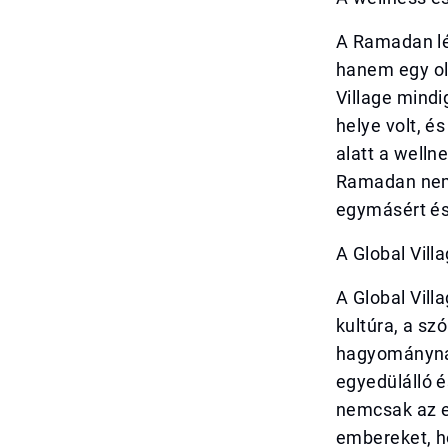
A Ramadan l
hanem egy oly
Village mind
helye volt, é
alatt a well
Ramadan nemc
egymásért és 
A Global Vil
A Global Vill
kultúra, a sz
hagyománynak
egyedülálló 
nemcsak az e
embereket, h