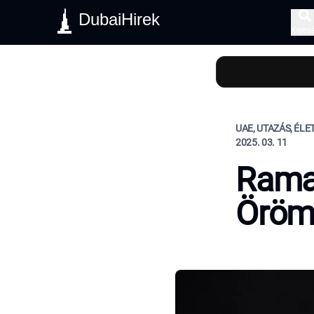
DubaiHirek
Keres
UAE, UTAZÁS, ÉL
2025. 03. 11
Rama
Öröm