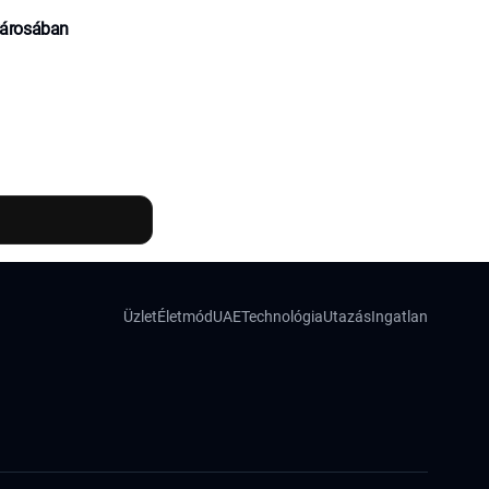
városában
Üzlet
Életmód
UAE
Technológia
Utazás
Ingatlan