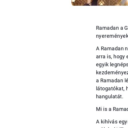
Ramadan a Gl
nyereményeke
A Ramadan ne
arra is, hogy
egyik legnéps
kezdeményezé
a Ramadan lép
látogatókat, 
hangulatát.
Mi is a Rama
A kihívás egy