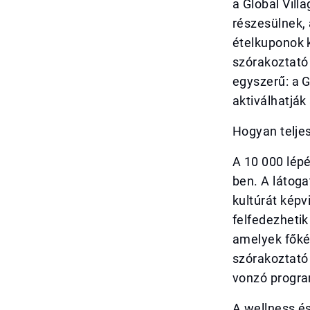
a Global Vill
részesülnek, 
ételkuponok 
szórakoztató 
egyszerű: a G
aktiválhatják
Hogyan teljes
A 10 000 lépé
ben. A látoga
kultúrát képv
felfedezhetik
amelyek főkén
szórakoztató
vonzó progr
A wellness é