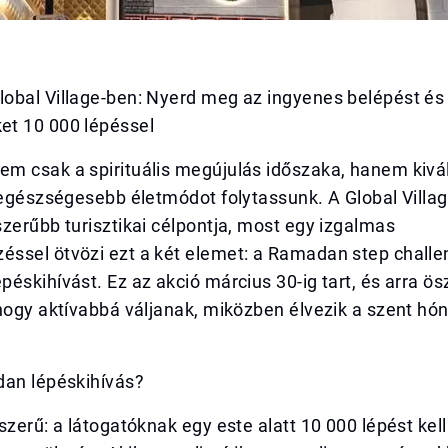
obal Village-ben: Nyerd meg az ingyenes belépést és 
t 10 000 lépéssel
m csak a spirituális megújulás időszaka, hanem kivá
 egészségesebb életmódot folytassunk. A Global Villag
zerűbb turisztikai célpontja, most egy izgalmas
ssel ötvözi ezt a két elemet: a Ramadan step challen
éskihívást. Ez az akció március 30-ig tart, és arra ös
hogy aktívabbá váljanak, miközben élvezik a szent hó
dan lépéskihívás?
szerű: a látogatóknak egy este alatt 10 000 lépést ke