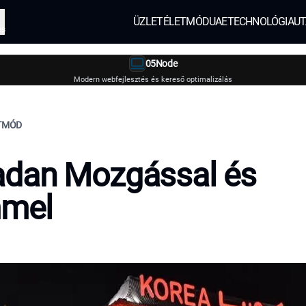
ÜZLET
ÉLETMÓD
UAE
TECHNOLÓGIA
UT
és
05Node
Modern webfejlesztés és kereső optimalizálás
ETMÓD
dan Mozgással és
mel