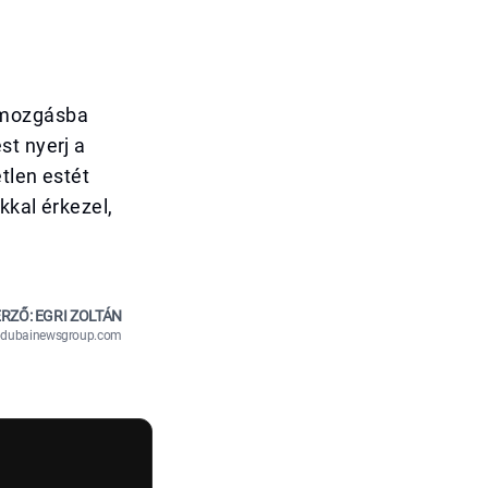
 mozgásba
st nyerj a
tlen estét
kkal érkezel,
RZŐ: EGRI ZOLTÁN
n@dubainewsgroup.com