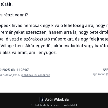
túráit.
s részt venni?
péskihívás nemcsak egy kiváló lehetőség arra, hogy
ereményeket szerezzen, hanem arra is, hogy betekinté
iba, élvezd a szórakoztató műsorokat, és egy felejthete
l Village-ben. Akár egyedül, akár családdal vagy baráto
alálsz valamit, ami lenyűgöz.
S:
2025. 03. 11 23:07
SZE
egri.zolta
az oldalon, kérlek
jelezd nekünk e-mailben
.
Az ön Weboldala
3. Hirdetéshely hirdesse itt weboldalát