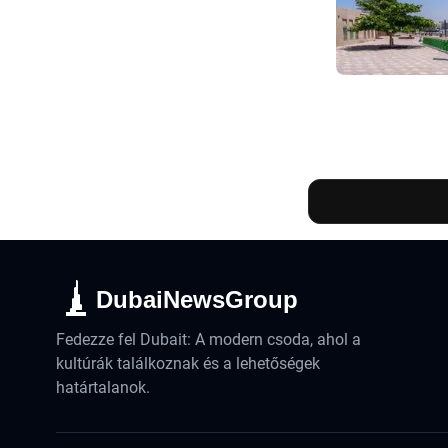
DubaiNewsGroup
Fedezze fel Dubait: A modern csoda, ahol a
kultúrák találkoznak és a lehetőségek
határtalanok.