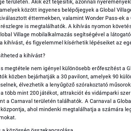
age területén. Akik ezt teljesítik, azonnali nyereménye
amelyek között ingyenes belépőjegyek a Global Villag
kiválasztott éttermekben, valamint Wonder Pass-ek a
részlegre is megtalálhatók. A kihívás nyomon követés
lobal Village mobilalkalmazás segítségével a látogat
 a kihívást, és figyelemmel kísérhetik lépéseiket az eg
ítheted a kihívást?
s megtétele nem igényel különösebb erőfeszítést a Gl
tók közben bejárhatják a 30 pavilont, amelyek 90 kül
iselnek, élvezhetik a lenyűgöző szórakoztató műsorok
 a több mint 200 játékot, attrakciót és vidámparki sze
t a Carnaval területén találhatók. A Carnaval a Global
 központja, ahol mindenki megtalálhatja a számára le
amokat.
s a közösség összekapcsolása