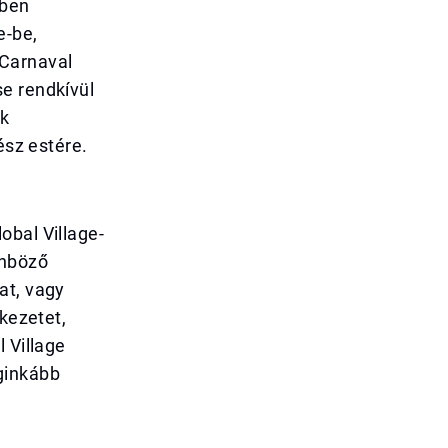
kben
e-be,
 Carnaval
e rendkívül
ók
ész estére.
obal Village-
önböző
at, vagy
rkezetet,
 Village
ginkább