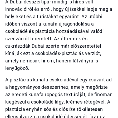
A Dubai desszertipar mindig is híres volt
innovációiról és arról, hogy új ízekkel lepje meg a
helyieket és a turistákat egyaránt. Az utóbbi
időben viszont a kunafa újragondolása a
csokoládé és pisztácia hozzáadásával valódi
szenzációt teremtett. Az éttermek és
cukrászdák Dubai szerte már előszeretettel
kínálják ezt a csokoládés-pisztáciás verziót,
amely nemcsak finom, hanem látványra is
lenyűgöző.
A pisztáciás kunafa csokoládéval egy csavart ad
a hagyományos desszerthez, amely megőrizte
az eredeti kunafa ropogós textúráját, de finoman
kiegészül a csokoládé lágy, krémes rétegével. A
pisztácia enyhén sós és diós íze tökéletesen
ellensúlyozza a csokoládé édességét, így egy