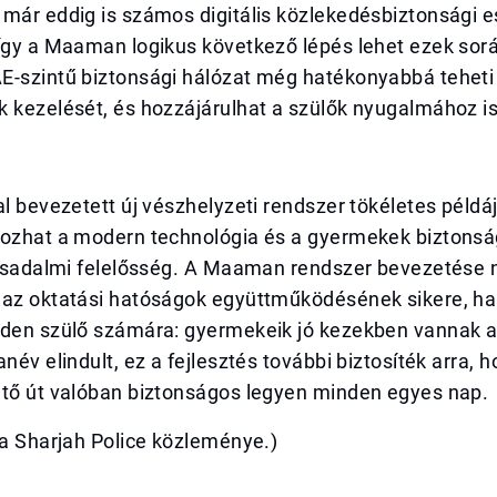
 már eddig is számos digitális közlekedésbiztonsági 
 így a Maaman logikus következő lépés lehet ezek sor
E-szintű biztonsági hálózat még hatékonyabbá teheti
 kezelését, és hozzájárulhat a szülők nyugalmához is
al bevezetett új vészhelyzeti rendszer tökéletes példá
kozhat a modern technológia és a gyermekek biztons
társadalmi felelősség. A Maaman rendszer bevezetése
 az oktatási hatóságok együttműködésének sikere, h
nden szülő számára: gyermekeik jó kezekben vannak a
anév elindult, ez a fejlesztés további biztosíték arra, 
ető út valóban biztonságos legyen minden egyes nap.
sa Sharjah Police közleménye.)