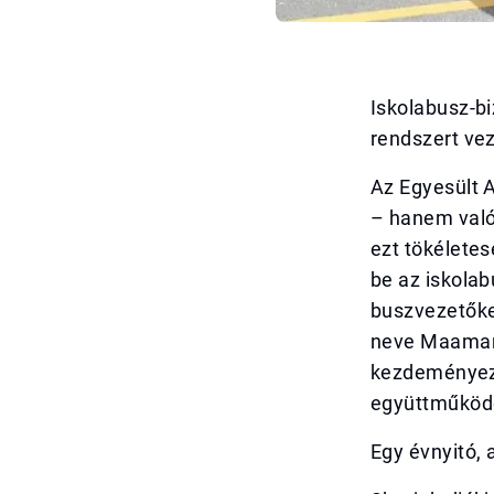
Iskolabusz-bi
rendszert vez
Az Egyesült 
– hanem valód
ezt tökéletes
be az iskola
buszvezetőket
neve Maaman, 
kezdeményez
együttműködé
Egy évnyitó, 