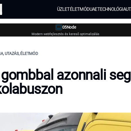
ÜZLET
ÉLETMÓD
UAE
TECHNOLÓGIA
UT
és
05Node
Modern webfejlesztés és kereső optimalizálás
A, UTAZÁS, ÉLETMÓD
 gombbal azonnali seg
kolabuszon