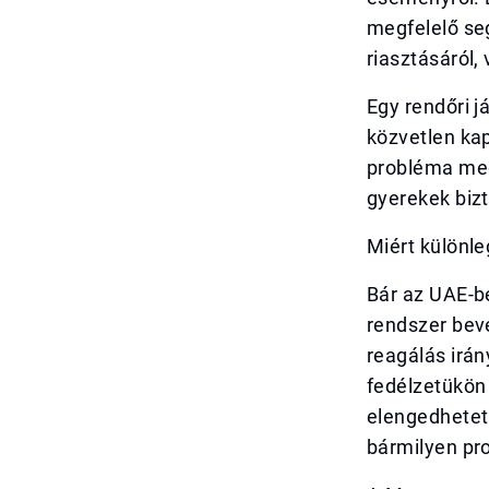
megfelelő se
riasztásáról,
Egy rendőri j
közvetlen ka
probléma meg
gyerekek biz
Miért különl
Bár az UAE-b
rendszer beve
reagálás irá
fedélzetükön 
elengedhetetl
bármilyen pr