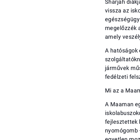
Sharjah diákj
vissza az is
egészségügyi 
megelőzzék a
amely veszél
A hatóságok 
szolgáltatókn
járművek műsz
fedélzeti fels
Mi az a Maa
A Maaman egy
iskolabuszok
fejlesztettek
nyomógomb –,
egyetlen mozd