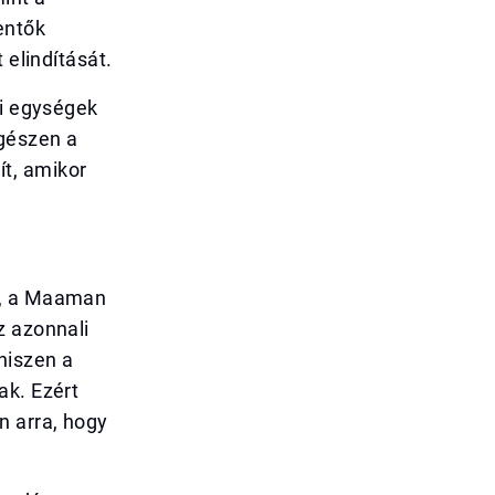
entők
 elindítását.
gi egységek
gészen a
t, amikor
e, a Maaman
z azonnali
hiszen a
ak. Ezért
n arra, hogy