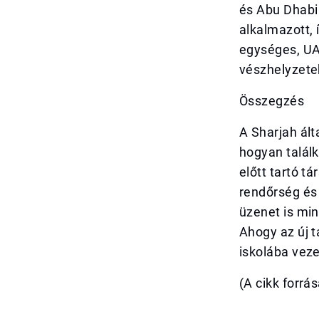
és Abu Dhabi
alkalmazott,
egységes, UA
vészhelyzetek
Összegzés
A Sharjah ált
hogyan talál
előtt tartó 
rendőrség és
üzenet is mi
Ahogy az új t
iskolába vez
(A cikk forrá