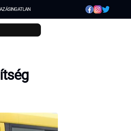
AZÁS
INGATLAN
ítség