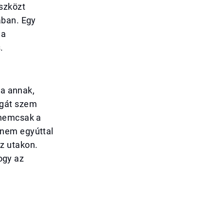
eszközt
ában. Egy
 a
.
ja annak,
ágát szem
 nemcsak a
anem egyúttal
z utakon.
hogy az