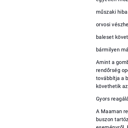
műszaki hiba 
orvosi vészhe
baleset követ
bármilyen má
Amint a gomb
rendőrség op
továbbítja a 
követhetik a
Gyors reagál
A Maaman ren
buszon tartóz
eseményről. E