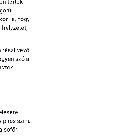
én tértek
igorú
kon is, hogy
 helyzetet,
 részt vevő
legyen szó a
uszok
elésére
 piros színű
a sofőr