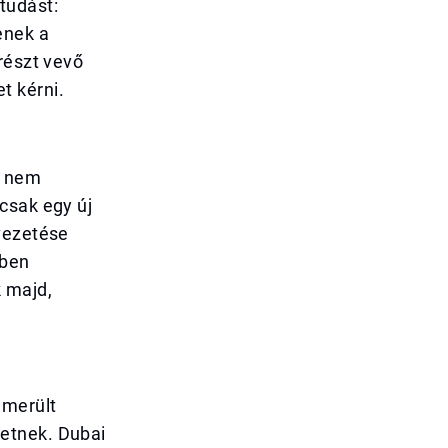
tudást:
enek a
részt vevő
t kérni.
a nem
csak egy új
vezetése
őben
k majd,
lmerült
etnek. Dubai