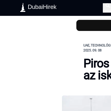
DubaiHirek
Keres
UAE, TECHNOLÓGI
2025. 09. 08
Piros
az is