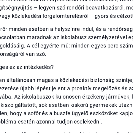
gítségnyújtás – legyen szó rendőri beavatkozásról, m
 vagy közlekedési forgalomterelésről – gyors és célzott
árőr minden esetben a helyszínre indul, és a rendőrsé
pcsolatban maradnak az iskolabusz személyzetével e
oldásáig. A cél egyértelmű: minden egyes perc számí
tonságáról van szó.
eges ez az intézkedés?
en általánosan magas a közlekedési biztonság szintj
zetése újabb lépést jelent a proaktív megelőzés és a
nyába. Az iskolabuszok különösen érzékeny járművek, 
kiszolgáltatott, sok esetben kiskorú gyermekek utazn
en, hogy a sofőr és a buszfelügyelő eszközöket kapjo
obléma esetén azonnal tudjon cselekedni.