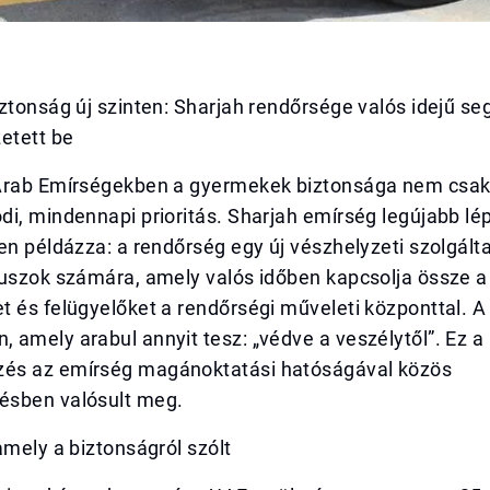
ztonság új szinten: Sharjah rendőrsége valós idejű se
etett be
Arab Emírségekben a gyermekek biztonsága nem csak
i, mindennapi prioritás. Sharjah emírség legújabb lé
en példázza: a rendőrség egy új vészhelyzeti szolgált
buszok számára, amely valós időben kapcsolja össze a
 és felügyelőket a rendőrségi műveleti központtal. A
amely arabul annyit tesz: „védve a veszélytől”. Ez a
és az emírség magánoktatási hatóságával közös
sben valósult meg.
amely a biztonságról szólt