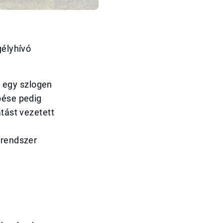
gélyhívó
 egy szlogen
pése pedig
atást vezetett
 rendszer