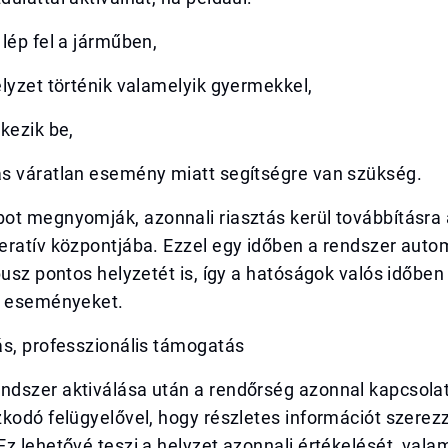
lép fel a járműben,
lyzet történik valamelyik gyermekkel,
kezik be,
s váratlan esemény miatt segítségre van szükség.
ot megnyomják, azonnali riasztás kerül továbbításra 
eratív központjába. Ezzel egy időben a rendszer aut
busz pontos helyzetét is, így a hatóságok valós időb
z eseményeket.
ás, professzionális támogatás
dszer aktiválása után a rendőrség azonnal kapcsolat
kodó felügyelővel, hogy részletes információt szerez
z lehetővé teszi a helyzet azonnali értékelését, valam