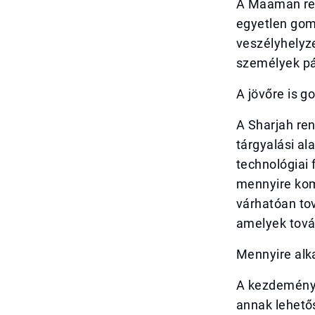
A Maaman ren
egyetlen gom
veszélyhelyze
személyek pá
A jövőre is g
A Sharjah re
tárgyalási al
technológiai 
mennyire kom
várhatóan to
amelyek tová
Mennyire al
A kezdeménye
annak lehető