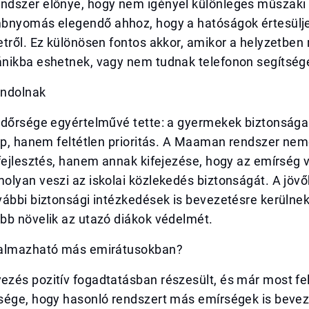
dszer előnye, hogy nem igényel különleges műszaki 
bnyomás elegendő ahhoz, hogy a hatóságok értesülj
tről. Ez különösen fontos akkor, amikor a helyzetben 
nikba eshetnek, vagy nem tudnak telefonon segítsége
ondolnak
ndőrsége egyértelművé tette: a gyermekek biztonság
ap, hanem feltétlen prioritás. A Maaman rendszer nem
fejlesztés, hanem annak kifejezése, hogy az emírség 
olyan veszi az iskolai közlekedés biztonságát. A jöv
vábbi biztonsági intézkedések is bevezetésre kerülne
bb növelik az utazó diákok védelmét.
kalmazható más emirátusokban?
zés pozitív fogadtatásban részesült, és már most fe
sége, hogy hasonló rendszert más emírségek is bevez