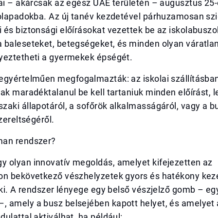
ai – akárcsak az egész UAE területén – augusztus 25-
kolapadokba. Az új tanév kezdetével párhuzamosan sz
és biztonsági előírásokat vezettek be az iskolabuszo
 baleseteket, betegségeket, és minden olyan váratlan
yeztetheti a gyermekek épségét.
egyértelműen megfogalmazták: az iskolai szállításban
ak maradéktalanul be kell tartaniuk minden előírást, 
aki állapotáról, a sofőrök alkalmasságáról, vagy a b
zereltségéről.
man rendszer?
 olyan innovatív megoldás, amelyet kifejezetten az
on bekövetkező vészhelyzetek gyors és hatékony kez
 ki. A rendszer lényege egy belső vészjelző gomb – egy
 amely a busz belsejében kapott helyet, és amelyet 
ulattal aktiválhat, ha például: