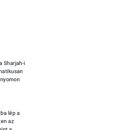
a Sharjah-i
omatikusan
en nyomon
ba lép a
zen az
int a