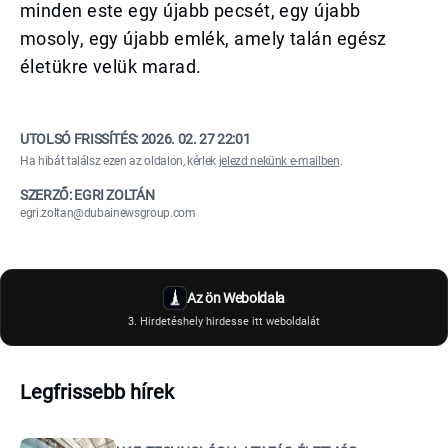
minden este egy újabb pecsét, egy újabb
mosoly, egy újabb emlék, amely talán egész
életükre velük marad.
UTOLSÓ FRISSÍTÉS:
2026. 02. 27 22:01
Ha hibát találsz ezen az oldalon, kérlek
jelezd nekünk e-mailben
.
SZERZŐ: EGRI ZOLTÁN
egri.zoltan@dubainewsgroup.com
Az ön Weboldala
3. Hirdetéshely hirdesse itt weboldalát
Legfrissebb hírek