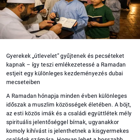
Gyerekek „útlevelet” gyűjtenek és pecséteket
kapnak – így teszi emlékezetessé a Ramadan
estjeit egy különleges kezdeményezés dubai
mecseteiben
A Ramadan hónapja minden évben különleges
időszak a muszlim közösségek életében. A böjt,
az esti közös imák és a családi együttlétek mély
spirituális jelentőséggel bírnak, ugyanakkor
komoly kihívást is jelenthetnek a kisgyermekes
családok számára. Hogyan lehet a hosszabb