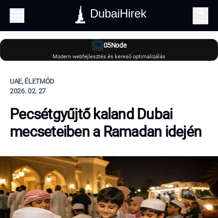
DubaiHirek
Keresés
05Node
Modern webfejlesztés és kereső optimalizálás
UAE, ÉLETMÓD
2026. 02. 27
Pecsétgyűjtő kaland Dubai
mecseteiben a Ramadan idején