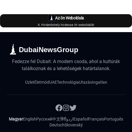
Az ön Weboldala
4. Hirdetéshely hirdesse itt weboldalát
DubaiNewsGroup
Fedezze fel Dubait: A modern csoda, ahol a kultúrák
találkoznak és a lehetőségek határtalanok.
Üzlet
Életmód
UAE
Technológia
Utazás
Ingatlan
Magyar
English
Русский
中文
हिंदी
اردو
Español
Français
Português
Deutsch
Slovenský