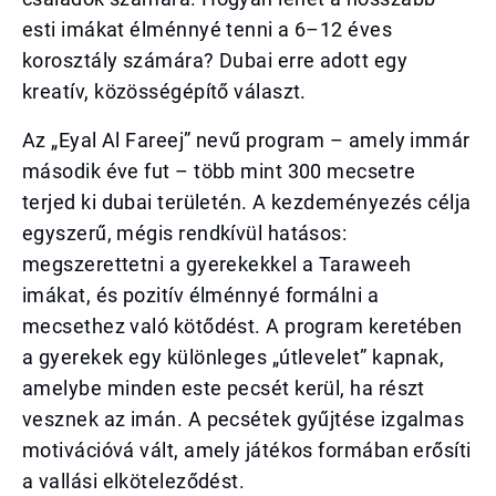
esti imákat élménnyé tenni a 6–12 éves
korosztály számára? Dubai erre adott egy
kreatív, közösségépítő választ.
Az „Eyal Al Fareej” nevű program – amely immár
második éve fut – több mint 300 mecsetre
terjed ki dubai területén. A kezdeményezés célja
egyszerű, mégis rendkívül hatásos:
megszerettetni a gyerekekkel a Taraweeh
imákat, és pozitív élménnyé formálni a
mecsethez való kötődést. A program keretében
a gyerekek egy különleges „útlevelet” kapnak,
amelybe minden este pecsét kerül, ha részt
vesznek az imán. A pecsétek gyűjtése izgalmas
motivációvá vált, amely játékos formában erősíti
a vallási elköteleződést.