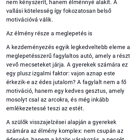
nem kényszerít, hanem élménnyé alakít. A
vallási kötelesség így fokozatosan belső
motivációvá válik.
Az élmény része a meglepetés is
A kezdeményezés egyik legkedveltebb eleme a
meglepetésszerű fagylaltos autó, amely a részt
vevő mecseteket járja. A gyerekek számára ez
egy plusz izgalmi faktor: vajon aznap este
érkezik-e az édes jutalom? A fagylalt nem a fő
motiváció, hanem egy kedves gesztus, amely
mosolyt csal az arcokra, és még inkább
emlékezetessé teszi az estét.
A szülők visszajelzései alapján a gyerekek
számára az élmény komplex: nem csupán az
édesség, hanem a közös várakozás, a pecsét