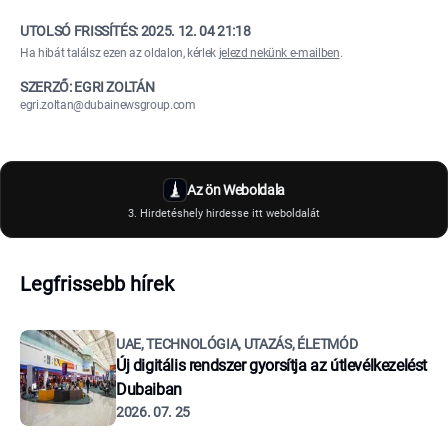
UTOLSÓ FRISSÍTÉS:
2025. 12. 04 21:18
Ha hibát találsz ezen az oldalon, kérlek
jelezd nekünk e-mailben
.
SZERZŐ: EGRI ZOLTÁN
egri.zoltan@dubainewsgroup.com
Az ön Weboldala
3. Hirdetéshely hirdesse itt weboldalát
Legfrissebb hírek
UAE, TECHNOLÓGIA, UTAZÁS, ÉLETMÓD
Új digitális rendszer gyorsítja az útlevélkezelést
Dubaiban
2026. 07. 25