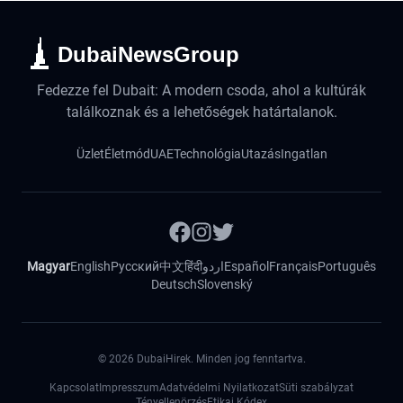
DubaiNewsGroup
Fedezze fel Dubait: A modern csoda, ahol a kultúrák
találkoznak és a lehetőségek határtalanok.
Üzlet
Életmód
UAE
Technológia
Utazás
Ingatlan
Magyar
English
Русский
中文
हिंदी
اردو
Español
Français
Português
Deutsch
Slovenský
©
2026
DubaiHirek. Minden jog fenntartva.
Kapcsolat
Impresszum
Adatvédelmi Nyilatkozat
Süti szabályzat
Tényellenörzés
Etikai Kódex