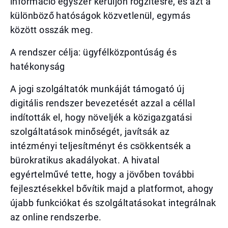
információ egyszer kerüljön rögzítésre, és azt a
különböző hatóságok közvetlenül, egymás
között osszák meg.
A rendszer célja: ügyfélközpontúság és
hatékonyság
A jogi szolgáltatók munkáját támogató új
digitális rendszer bevezetését azzal a céllal
indították el, hogy növeljék a közigazgatási
szolgáltatások minőségét, javítsák az
intézményi teljesítményt és csökkentsék a
bürokratikus akadályokat. A hivatal
egyértelművé tette, hogy a jövőben további
fejlesztésekkel bővítik majd a platformot, ahogy
újabb funkciókat és szolgáltatásokat integrálnak
az online rendszerbe.