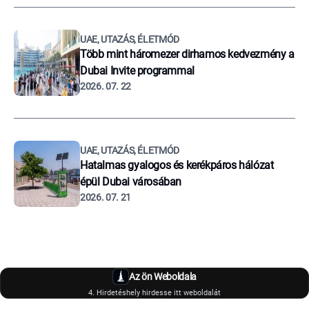
UAE, UTAZÁS, ÉLETMÓD
Több mint háromezer dirhamos kedvezmény a
Dubai Invite programmal
2026. 07. 22
UAE, UTAZÁS, ÉLETMÓD
Hatalmas gyalogos és kerékpáros hálózat
épül Dubai városában
2026. 07. 21
Az ön Weboldala
4. Hirdetéshely hirdesse itt weboldalát