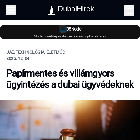
DubaiHirek
Keresés
05Node
Modern webfejlesztés és kereső optimalizálás
UAE, TECHNOLÓGIA, ÉLETMÓD
2025. 12. 04
Papírmentes és villámgyors
ügyintézés a dubai ügyvédeknek