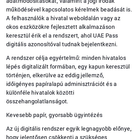
adatmódosításokat, valamint a jogi irodák
működésével kapcsolatos kérelmek beadását is.
A felhasználók a hivatal weboldalán vagy az
okos eszközökre fejlesztett alkalmazáson
keresztül érik el a rendszert, ahol UAE Pass
digitális azonosítóval tudnak bejelentkezni.
A rendszer célja egyértelmű: minden hivatalos
lépés digitalizált formában, egy kapun keresztül
történjen, elkerülve az eddig jellemző,
időigényes papíralapú adminisztrációt és a
különféle hivatalok közötti
összehangolatlanságot.
Kevesebb papír, gyorsabb ügyintézés
Az új digitális rendszer egyik legnagyobb előnye,
hogy jelentősen csökkenti a szükséges