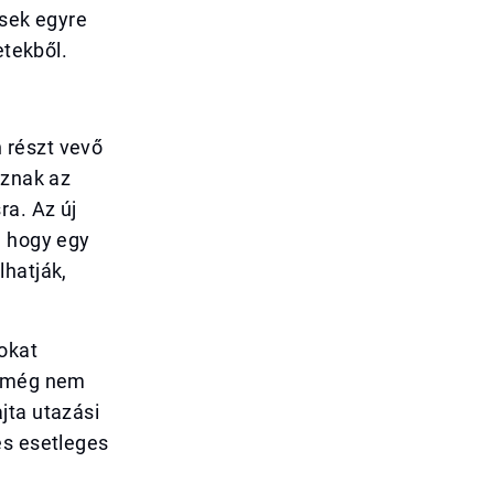
ések egyre
etekből.
 részt vevő
aznak az
ra. Az új
, hogy egy
lhatják,
okat
n még nem
jta utazási
és esetleges