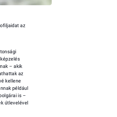
filjaidat az
ztonsági
lképzelés
nak – akik
athattak az
vé kellene
annak például
olgárai is –
k útlevelével