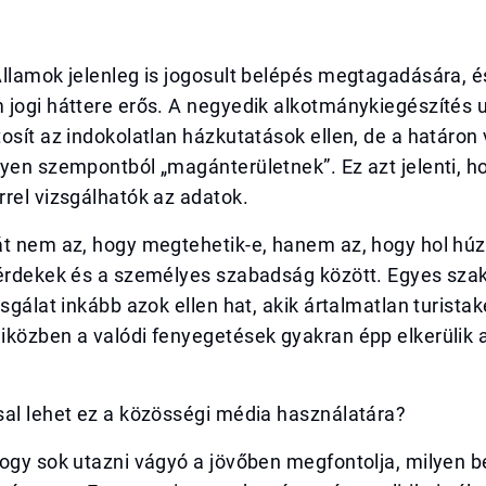
llamok jelenleg is jogosult belépés megtagadására, é
 jogi háttere erős. A negyedik alkotmánykiegészítés 
osít az indokolatlan házkutatások ellen, de a határon
yen szempontból „magánterületnek”. Ez azt jelenti, ho
rel vizsgálhatók az adatok.
át nem az, hogy megtehetik-e, hanem az, hogy hol húz
 érdekek és a személyes szabadság között. Egyes szak
zsgálat inkább azok ellen hat, akik ártalmatlan turista
közben a valódi fenyegetések gyakran épp elkerülik a
sal lehet ez a közösségi média használatára?
hogy sok utazni vágyó a jövőben megfontolja, milyen 