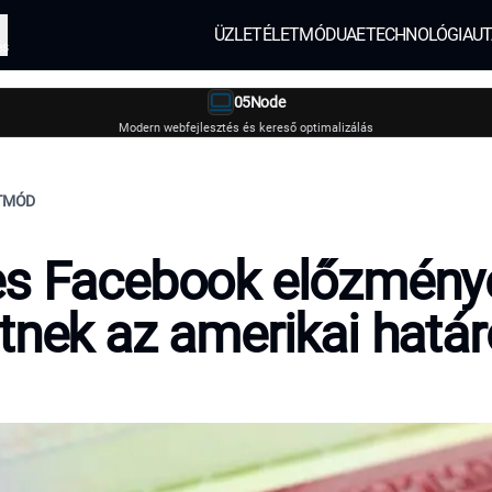
ÜZLET
ÉLETMÓD
UAE
TECHNOLÓGIA
UT
és
05Node
Modern webfejlesztés és kereső optimalizálás
ETMÓD
es Facebook előzmény
tnek az amerikai hatá