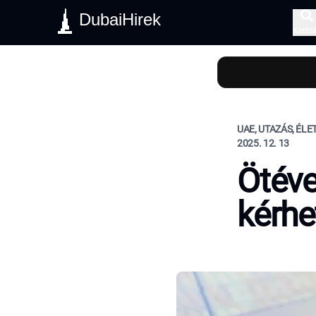
DubaiHirek
Keres
UAE, UTAZÁS, ÉL
2025. 12. 13
Ötév
kérhe