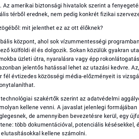
. Az amerikai biztonsági hivatalok szerint a fenyeget
tális térből erednek, nem pedig konkrét fizikai szervez
géből: mit jelenthet ez az ott élőknek?
obális központ, ahol sok vízummentességi programban
ező külföldi él és dolgozik. Sokan közülük gyakran ut
mokba üzleti útra, nyaralásra vagy épp rokonlátogatás
zonban jelentős hatással lehet az utazási kedvre. Az
 fél évtizedes közösségi média-előzményeit is vizsgá
onytalaníthat.
technológiai szakértők szerint az adatvédelmi aggály
molyan kellene venni. A javaslat jelenlegi formájába
glegesnek, de amennyiben bevezetésre kerül, egy újfa
tene: több dokumentációval, potenciális késésekkel, 
 elutasításokkal kellene számolni.