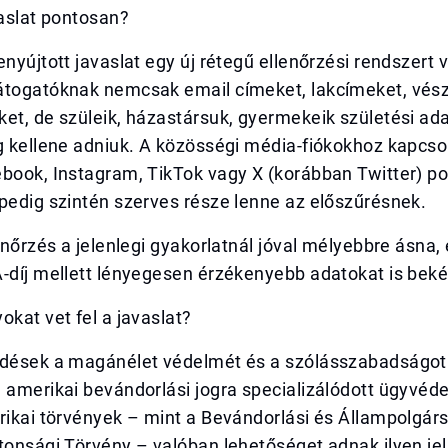
vaslat pontosan?
enyújtott javaslat egy új rétegű ellenőrzési rendszert 
átogatóknak nemcsak email címeket, lakcímeket, vész
et, de szüleik, házastársuk, gyermekeik születési ada
eg kellene adniuk. A közösségi média-fiókokhoz kapcs
ebook, Instagram, TikTok vagy X (korábban Twitter) p
pedig szintén szerves része lenne az előszűrésnek.
lenőrzés a jelenlegi gyakorlatnál jóval mélyebbre ásna,
-díj mellett lényegesen érzékenyebb adatokat is beké
okat vet fel a javaslat?
rdések a magánélet védelmét és a szólásszabadságot é
 amerikai bevándorlási jogra specializálódott ügyvéde
rikai törvények – mint a Bevándorlási és Állampolgár
tonsági Törvény – valóban lehetőséget adnak ilyen je