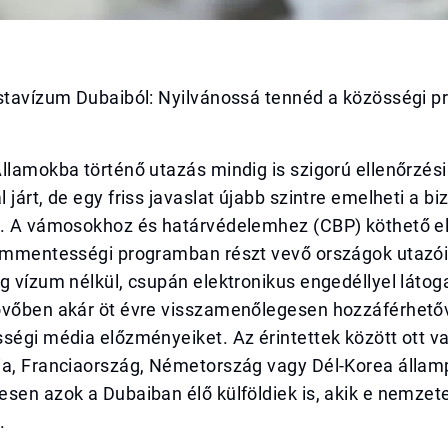
stavízum Dubaiból: Nyilvánossá tennéd a közösségi pro
llamokba történő utazás mindig is szigorú ellenőrzési
 járt, de egy friss javaslat újabb szintre emelheti a bi
t. A vámosokhoz és határvédelemhez (CBP) köthető e
zummentességi programban részt vevő országok utazói
g vízum nélkül, csupán elektronikus engedéllyel látog
övőben akár öt évre visszamenőlegesen hozzáférhető
ségi média előzményeiket. Az érintettek között ott v
ia, Franciaország, Németország vagy Dél-Korea államp
sen azok a Dubaiban élő külföldiek is, akik e nemzete
.