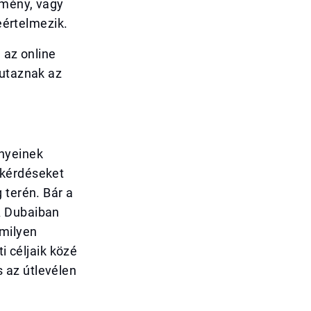
emény, vagy
reértelmezik.
 az online
 utaznak az
ényeinek
 kérdéseket
 terén. Bár a
A Dubaiban
 milyen
i céljaik közé
 az útlevélen