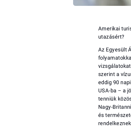
Amerikai turi
utazásért?
Az Egyesült Á
folyamatokkal
vizsgálatoka
szerint a ví
eddig 90 napi
USA-ba – a j
tenniük közös
Nagy-Britann
és természete
rendelkeznek