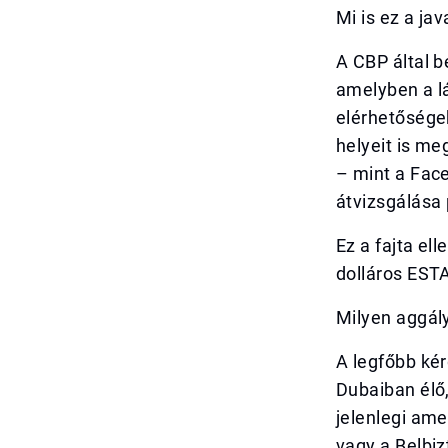
Mi is ez a ja
A CBP által b
amelyben a l
elérhetőségek
helyeit is m
– mint a Fac
átvizsgálása 
Ez a fajta el
dolláros ESTA
Milyen aggály
A legfőbb ké
Dubaiban élő,
jelenlegi ame
vagy a Belbiz