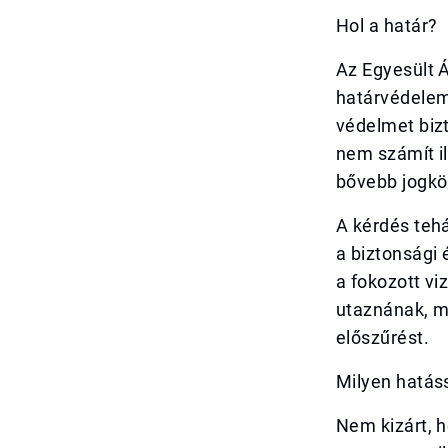
Hol a határ?
Az Egyesült Á
határvédelem
védelmet bizt
nem számít il
bővebb jogkör
A kérdés teh
a biztonsági
a fokozott vi
utaznának, mi
előszűrést.
Milyen hatás
Nem kizárt, 