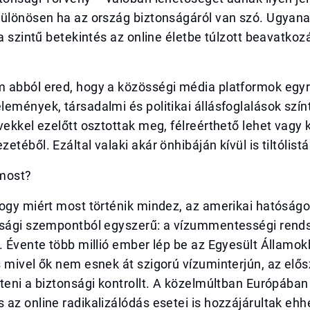
különösen ha az ország biztonságáról van szó. Ugyan
 a szintű betekintés az online életbe túlzott beavatko
 abból ered, hogy a közösségi média platformok egyr
emények, társadalmi és politikai állásfoglalások színt
vekkel ezelőtt osztottak meg, félreérthető lehet vagy k
téből. Ezáltal valaki akár önhibáján kívül is tiltólistá
most?
ogy miért most történik mindez, az amerikai hatóságo
nsági szempontból egyszerű: a vízummentességi rends
. Évente több millió ember lép be az Egyesült Államo
 mivel ők nem esnek át szigorú vízuminterjún, az elő
teni a biztonsági kontrollt. A közelmúltban Európában
az online radikalizálódás esetei is hozzájárultak ehh