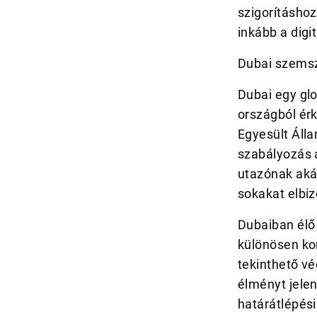
szigorításhoz
inkább a digi
Dubai szemszö
Dubai egy gl
országból érk
Egyesült Álla
szabályozás a
utazónak akár
sokakat elbiz
Dubaiban élő 
különösen ko
tekinthető vé
élményt jelen
határátlépési