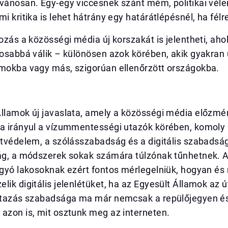
lvánosan. Egy-egy viccesnek szánt mém, politikai vél
mi kritika is lehet hátrány egy határátlépésnél, ha fél
tozás a közösségi média új korszakát is jelentheti, ahol
tosabbá válik – különösen azok körében, akik gyakran
amokba vagy más, szigorúan ellenőrzött országokba.
Államok új javaslata, amely a közösségi média előzm
ra irányul a vízummentességi utazók körében, komoly
atvédelem, a szólásszabadság és a digitális szabadság
ság, a módszerek sokak számára túlzónak tűnhetnek. 
ágyó lakosoknak ezért fontos mérlegelniük, hogyan és
lik digitális jelenlétüket, ha az Egyesült Államok az út
 utazás szabadsága ma már nemcsak a repülőjegyen és
azon is, mit osztunk meg az interneten.