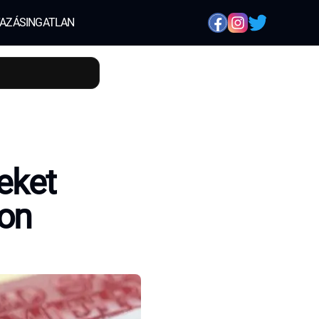
AZÁS
INGATLAN
eket
ron