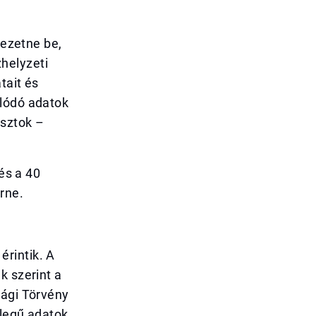
vezetne be,
helyzeti
tait és
olódó adatok
osztok –
 és a 40
rne.
rintik. A
k szerint a
sági Törvény
llegű adatok