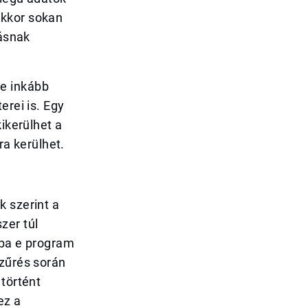
akkor sokan
zásnak
e inkább
erei is. Egy
ikerülhet a
ra kerülhet.
k szerint a
zer túl
kba e program
szűrés során
 történt
ez a