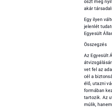
oszt meg nyi
akár társadal
Egy ilyen vál
jelenlét tuda
Egyesült Áll
Összegzés
Az Egyesült 
átvizsgálásá
vet fel az ad
cél a bizton
élő, utazni v
formában keze
tartozik. Az
múlik, hanem 