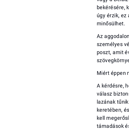
bekérésére, 
úgy érzik, ez
minősülhet.
Az aggodalom
személyes vél
poszt, amit é
szövegkörnyeze
Miért éppen 
A kérdésre, h
válasz bizto
lazának tűnik
keretében, és
kell megerősí
támadások és 