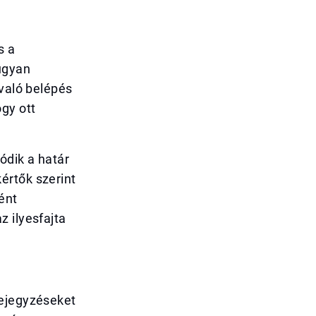
s a
ugyan
 való belépés
gy ott
ódik a határ
értők szerint
ként
z ilyesfajta
bejegyzéseket