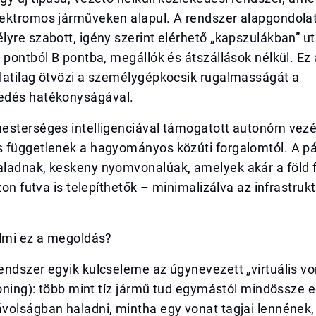
ektromos járműveken alapul. A rendszer alapgondolat
yre szabott, igény szerint elérhető „kapszulákban” u
 pontból B pontba, megállók és átszállások nélkül. Ez
latilag ötvözi a személygépkocsik rugalmasságát a
edés hatékonyságával.
esterséges intelligenciával támogatott autonóm vezé
 függetlenek a hagyományos közúti forgalomtól. A pá
ladnak, keskeny nyomvonalúak, amelyek akár a föld f
azon futva is telepíthetők – minimalizálva az infrastruk
almi ez a megoldás?
endszer egyik kulcseleme az úgynevezett „virtuális v
ooning): több mint tíz jármű tud egymástól mindössze 
volságban haladni, mintha egy vonat tagjai lennének