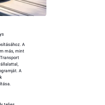
ys
ósításához. A
nem más, mint
 Transport
llalattal,
ogramját. A
ók
ítása.
y teljes