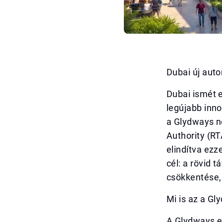
Dubai új aut
Dubai ismét 
legújabb inno
a Glydways n
Authority (RT
elindítva ezz
cél: a rövid 
csökkentése, 
Mi is az a G
A Glydways eg