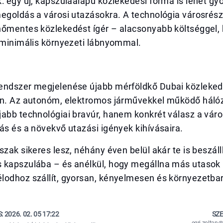
: egy új, kapszulaalapú közlekedési forma is lehet gy
egoldás a városi utazásokra. A technológia városrész
nőmentes közlekedést ígér – alacsonyabb költséggel,
 minimális környezeti lábnyommal.
endszer megjelenése újabb mérföldkő Dubai közlekedé
an. Az autonóm, elektromos járművekkel működő háló
abb technológiai bravúr, hanem konkrét válasz a város
ás és a növekvő utazási igények kihívásaira.
szak sikeres lesz, néhány éven belül akár te is beszál
 kapszulába – és anélkül, hogy megállna más utasok 
lodhoz szállít, gyorsan, kényelmesen és környezetba
S:
2026. 02. 05 17:22
SZE