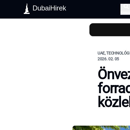
DubaiHirek
Keres
UAE, TECHNOLÓGI
2026. 02. 05
Önvez
forra
közle