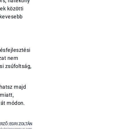
ors, hatékony
ek közötti
 kevesebb
sfejlesztési
zat nem
i zsúfoltság,
lhatsz majd
miatt,
rát módon.
RZŐ: EGRI ZOLTÁN