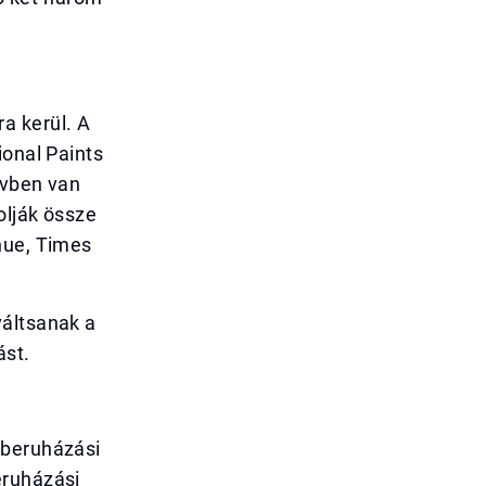
a kerül. A
ional Paints
rvben van
olják össze
nue, Times
váltsanak a
ást.
 beruházási
eruházási