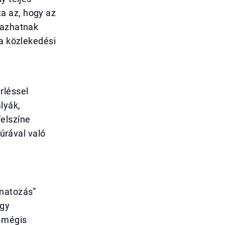
a az, hogy az
tazhatnak
 a közlekedési
rléssel
lyák,
elszíne
túrával való
onatozás”
egy
, mégis