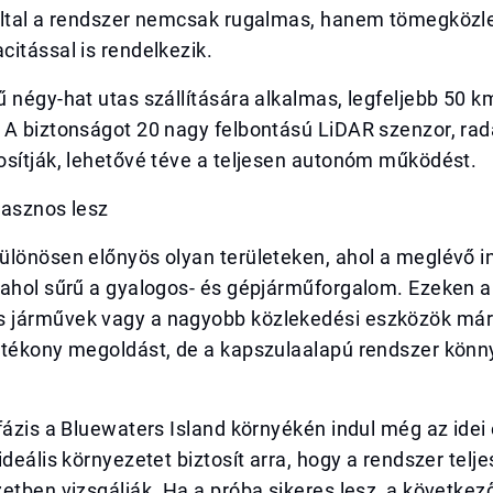
által a rendszer nemcsak rugalmas, hanem tömegköz
itással is rendelkezik.
 négy-hat utas szállítására alkalmas, legfeljebb 50 k
 A biztonságot 20 nagy felbontású LiDAR szenzor, ra
osítják, lehetővé téve a teljesen autonóm működést.
hasznos lesz
lönösen előnyös olyan területeken, ahol a meglévő in
 ahol sűrű a gyalogos- és gépjárműforgalom. Ezeken a
 járművek vagy a nagyobb közlekedési eszközök má
atékony megoldást, de a kapszulaalapú rendszer kön
fázis a Bluewaters Island környékén indul még az idei
ideális környezetet biztosít arra, hogy a rendszer telj
etben vizsgálják. Ha a próba sikeres lesz, a követke