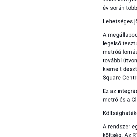
év során több
Lehetséges j
A megállapod
legelső teszt
metróállomást
további útvon
kiemelt deszt
Square Centre
Ez az integr
metró és a Gl
Költséghaték
A rendszer e
költség. Az 