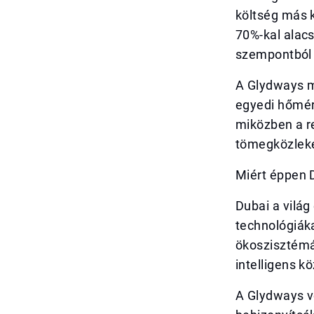
költség más 
70%-kal alac
szempontból i
A Glydways m
egyedi hőmérs
miközben a r
tömegközlek
Miért éppen 
Dubai a világ
technológiáka
ökoszisztémáb
intelligens k
A Glydways ve