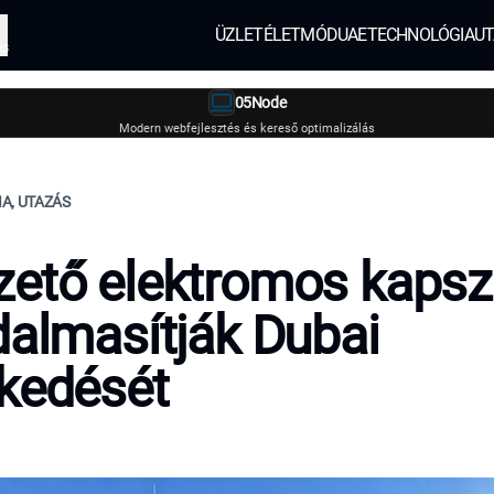
ÜZLET
ÉLETMÓD
UAE
TECHNOLÓGIA
UT
és
05Node
Modern webfejlesztés és kereső optimalizálás
A, UTAZÁS
ető elektromos kapsz
dalmasítják Dubai
kedését