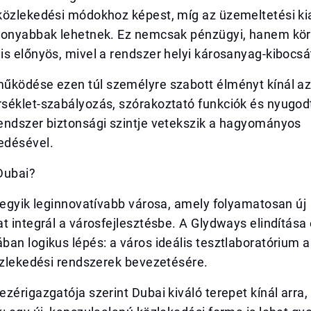
közlekedési módokhoz képest, míg az üzemeltetési ki
sonyabbak lehetnek. Ez nemcsak pénzügyi, hanem kör
s előnyös, mivel a rendszer helyi károsanyag-kibocsá
űködése ezen túl személyre szabott élményt kínál az
éklet-szabályozás, szórakoztató funkciók és nyugodt,
endszer biztonsági szintje vetekszik a hagyományos
edésével.
Dubai?
 egyik leginnovatívabb városa, amely folyamatosan új
t integrál a városfejlesztésbe. A Glydways elindítása
an logikus lépés: a város ideális tesztlaboratórium a
özlekedési rendszerek bevezetésére.
zérigazgatója szerint Dubai kiváló terepet kínál arra,