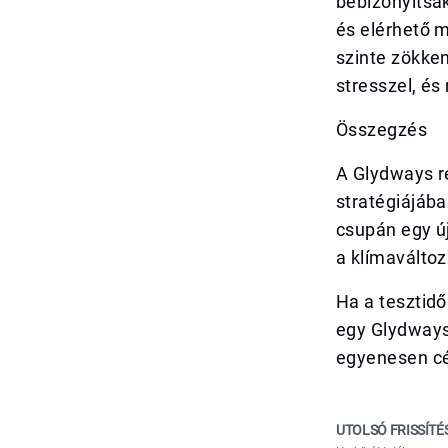
bebizonyítsák
és elérhető m
szinte zökke
stresszel, és
Összegzés
A Glydways r
stratégiájáb
csupán egy új
a klímaváltoz
Ha a tesztidő
egy Glydways
egyenesen cé
UTOLSÓ FRISSÍTÉ