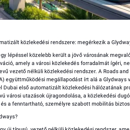
omatizált közlekedési rendszere: megérkezik a Glydwa
egy lépéssel közelebb került a jövő városának megval
váció, amely a városi közlekedés forradalmát ígéri, 
evű vezető nélküli közlekedési rendszer. A Roads and
A) együttműködési megállapodást írt alá a Glydways vá
el Dubai első automatizált közlekedési hálózatának pr
távú városi utazások újragondolása, a közlekedési dug
és a fenntartható, személyre szabott mobilitás biztos
lydways?
y új típusú, vezető nélküli közlekedési rendszer, amel