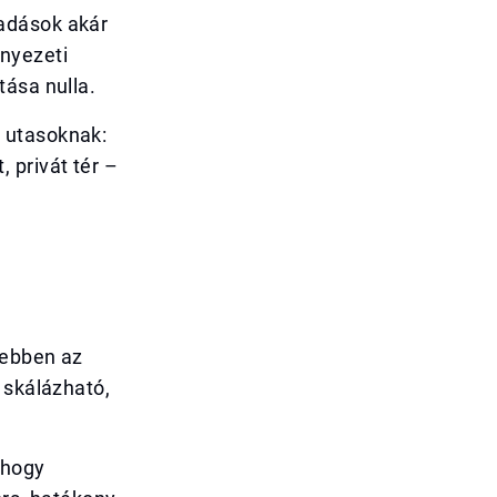
adások akár
nyezeti
tása nulla.
 utasoknak:
 privát tér –
 ebben az
 skálázható,
 hogy