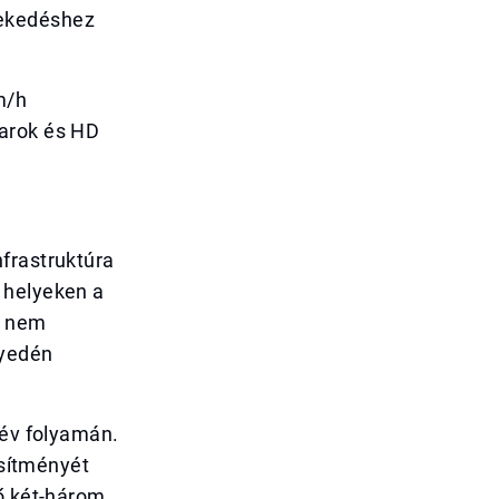
lekedéshez
m/h
darok és HD
frastruktúra
 helyeken a
r nem
nyedén
 év folyamán.
esítményét
ző két-három