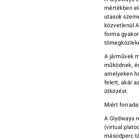
mértékben el
utasok személ
közvetlenül A
forma gyakor
tömegközlek
A járművek m
működnek, és
amelyeken ha
felett, akár 
ütközést.
Miért forrad
A Glydways r
(virtual plat
másodperc tá