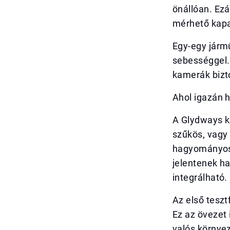
önállóan. Ez
mérhető kapac
Egy-egy jármű
sebességgel.
kamerák bizt
Ahol igazán 
A Glydways kü
szűkös, vagy
hagyományos
jelentenek h
integrálható.
Az első teszt
Ez az övezet 
valós környez