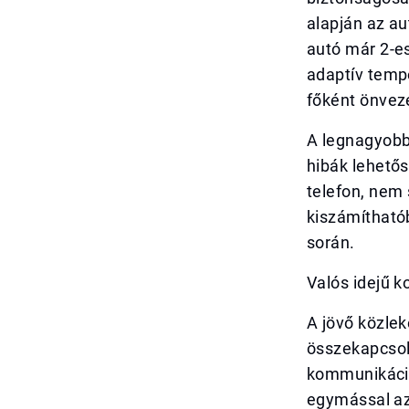
alapján az au
autó már 2-es
adaptív tempo
főként önveze
A legnagyobb
hibák lehető
telefon, nem
kiszámítható
során.
Valós idejű 
A jövő közle
összekapcsol
kommunikáció
egymással az