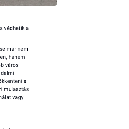
s védhetik a
tése már nem
kben, hanem
b városi
édelmi
ökkenteni a
ri mulasztás
nálat vagy