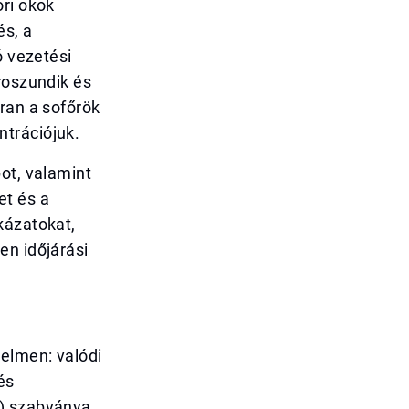
ori okok
és, a
ó vezetési
roszundik és
ran a sofőrök
trációjuk.
ot, valamint
et és a
kázatokat,
en időjárási
elmen: valódi
és
E) szabványa