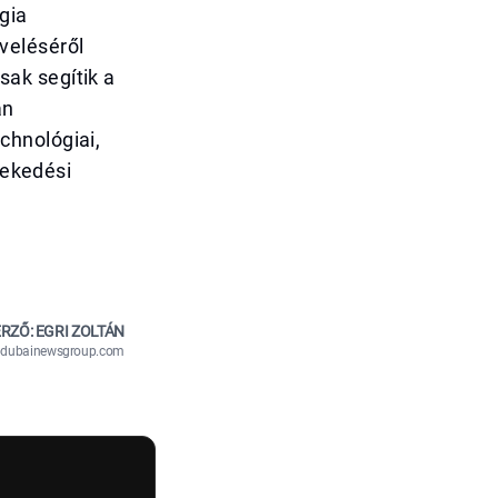
gia
veléséről
ak segítik a
an
chnológiai,
lekedési
RZŐ: EGRI ZOLTÁN
n@dubainewsgroup.com