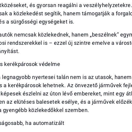
ütközéseket, és gyorsan reagálni a veszélyhelyzetekre
ak a közlekedést segítik, hanem támogatják a forgal
és a sürgősségi egységeket is.
autók nemcsak közlekednek, hanem „beszélnek” egym
rosi rendszerekkel is – ezzel új szintre emelve a város
nyítást.
s kerékpárosok védelme
a legnagyobb nyertesei talán nem is az utasok, hanem
 a kerékpárosok lehetnek. Az önvezető járművek fejle
épesek észlelni az úton lévő embereket, mint egy átl
ken az elütéses balesetek esélye, és a járművek előz
 a gyengébb közlekedőkkel szemben.
nságosabb, ha automatizált