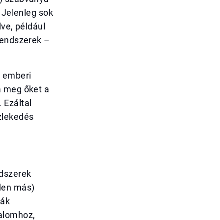
 Jelenleg sok
lve, például
rendszerek –
z emberi
a meg őket a
 Ezáltal
zlekedés
ndszerek
den más)
zák
galomhoz,