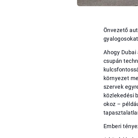
Önvezető autó
gyalogosoka
Ahogy Dubai 
csupán techn
kulcsfontoss
környezet me
szervek egyre
közlekedési 
okoz – példáu
tapasztalatl
Emberi ténye