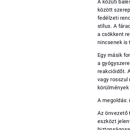
A közúti bale
között szerep
fedélzeti ren
stílus. A fár
a csökkent re
nincsenek is
Egy másik fon
a gyógyszere
reakcióidőt. 
vagy rosszul 
körülmények 
A megoldás: 
Az önvezető 
eszközt jele
biztonságosa