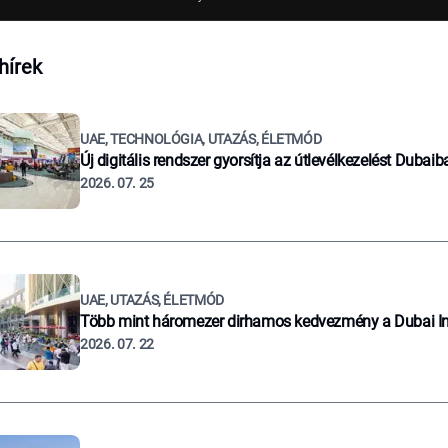
hírek
UAE, TECHNOLÓGIA, UTAZÁS, ÉLETMÓD
Új digitális rendszer gyorsítja az útlevélkezelést Dubaib
2026. 07. 25
UAE, UTAZÁS, ÉLETMÓD
Több mint háromezer dirhamos kedvezmény a Dubai I
2026. 07. 22