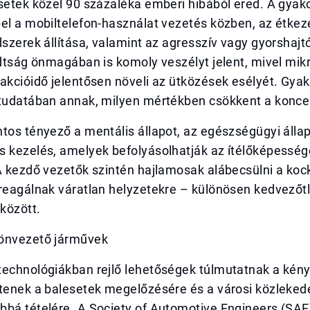
setek közel 90 százaléka emberi hibából ered. A gyak
el a mobiltelefon-használat vezetés közben, az étkez
dszerek állítása, valamint az agresszív vagy gyorshajt
adtság önmagában is komoly veszélyt jelent, mivel mik
akcióidő jelentősen növeli az ütközések esélyét. Gyak
 tudatában annak, milyen mértékben csökkent a koncen
tos tényező a mentális állapot, az egészségügyi állap
s kezelés, amelyek befolyásolhatják az ítélőképesség
A kezdő vezetők szintén hajlamosak alábecsülni a koc
reagálnak váratlan helyzetekre – különösen kedvezőtl
között.
önvezető járművek
technológiákban rejlő lehetőségek túlmutatnak a kény
ntenek a balesetek megelőzésére és a városi közleked
bbá tételére. A Society of Automotive Engineers (SA