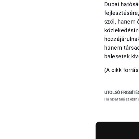
Dubai hatóság
fejlesztésér
szól, hanem 
közlekedési 
hozzájárulna
hanem társada
balesetek kiv
(A cikk forrá
UTOLSÓ FRISSÍTÉ
Ha hibát találsz ezen 