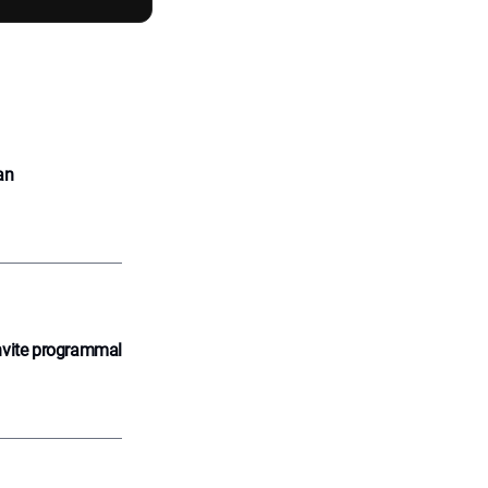
an
nvite programmal