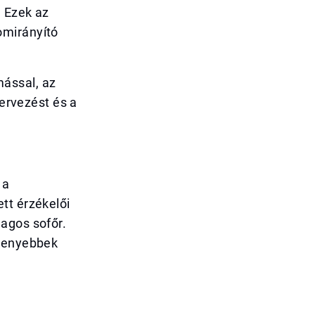
. Ezek az
omirányító
ással, az
tervezést és a
 a
tt érzékelői
agos sofőr.
ékenyebbek