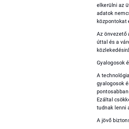
elkerülni az 
adatok nemcs
központokat 
Az önvezető 
úttal és a vá
közlekedésirá
Gyalogosok é
A technológi
gyalogosok és
pontosabban k
Ezáltal csök
tudnak lenni
A jövő bizto