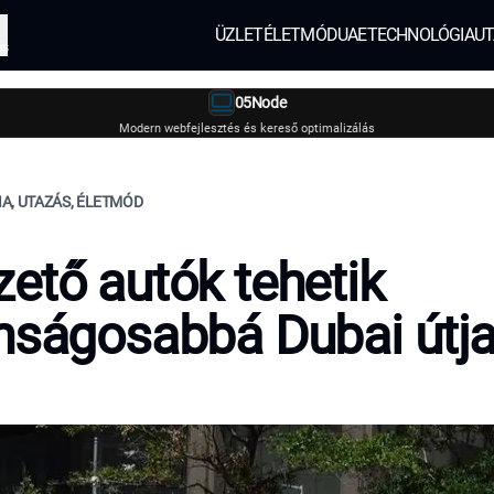
ÜZLET
ÉLETMÓD
UAE
TECHNOLÓGIA
UT
és
05Node
Modern webfejlesztés és kereső optimalizálás
A, UTAZÁS, ÉLETMÓD
ető autók tehetik
nságosabbá Dubai útja