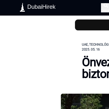
DubaiHirek
Keres
UAE, TECHNOLÓGI
2025. 05. 16
Önvez
bizto