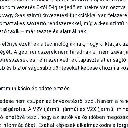
tonóm vezetés 0-tól 5-ig terjedő szintekre van osztva.
 vagy 3-as szintű önvezetési funkciókkal van felszere
mattal és sávtartó rendszerekkel, míg a 4-es szintű 
tő taxik – már tesztelés alatt állnak.
 előnye ezeknek a technológiáknak, hogy kiiktatják a
ségét. A gépi rendszerek nem fáradnak el, nem zavarj
 stresszesek és nem szenvednek tapasztalatlanságtól.
bb és biztonságosabb döntéseket képesek hozni a kö
kommunikáció és adatelemzés
kedése nem csupán az önvezetésről szól, hanem a re
tságáról is. A V2V (jármű–jármű) és V2X (jármű–min
 lehetővé teszi, hogy az autók valós időben megoss
 információkat. Ezáltal képesek alkalmazkodni a for