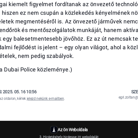
ai kiemelt figyelmet fordítanak az önvezető technoló
e, hiszen ez nem csupán a közlekedés kényelmének nö
életek megmentéséről is. Az önvezető járművek nemcs
rendőrök és mentőszolgálatok munkáját, hanem aktív
k egy balesetmentesebb jövőhöz. Ez az út nemcsak te
lmi fejlődést is jelent – egy olyan világot, ahol a köz
ételek, nem pedig szabályok.
sa Dubai Police közleménye.)
S:
2025. 05. 16 10:56
SZE
egri.zolta
az oldalon, kérlek
jelezd nekünk e-mailben
.
Az ön Weboldala
3. Hirdetéshely hirdesse itt weboldalát