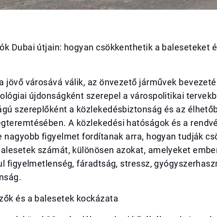
k Dubai útjain: hogyan csökkenthetik a baleseteket é
t
a jövő városává válik, az önvezető járművek beveze
ológiai újdonságként szerepel a várospolitikai terve
ágú szereplőként a közlekedésbiztonság és az élhetőb
gteremtésében. A közlekedési hatóságok és a rendv
 nagyobb figyelmet fordítanak arra, hogyan tudják cs
balesetek számát, különösen azokat, amelyeket embe
l figyelmetlenség, fáradtság, stressz, gyógyszerhasz
anság.
zők és a balesetek kockázata