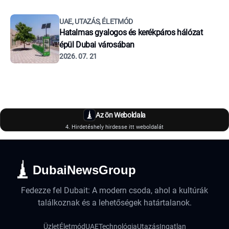
UAE, UTAZÁS, ÉLETMÓD
Hatalmas gyalogos és kerékpáros hálózat
épül Dubai városában
2026. 07. 21
Az ön Weboldala
4. Hirdetéshely hirdesse itt weboldalát
DubaiNewsGroup
Fedezze fel Dubait: A modern csoda, ahol a kultúrák
találkoznak és a lehetőségek határtalanok.
Üzlet
Életmód
UAE
Technológia
Utazás
Ingatlan