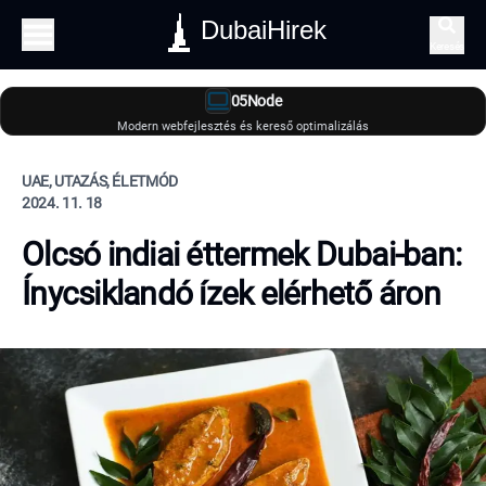
DubaiHirek
Keresés
05Node
Modern webfejlesztés és kereső optimalizálás
UAE, UTAZÁS, ÉLETMÓD
2024. 11. 18
Olcsó indiai éttermek Dubai-ban:
Ínycsiklandó ízek elérhető áron