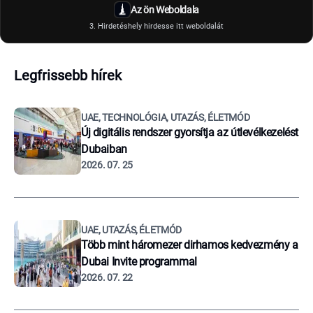
Az ön Weboldala
3. Hirdetéshely hirdesse itt weboldalát
Legfrissebb hírek
UAE, TECHNOLÓGIA, UTAZÁS, ÉLETMÓD
Új digitális rendszer gyorsítja az útlevélkezelést
Dubaiban
2026. 07. 25
UAE, UTAZÁS, ÉLETMÓD
Több mint háromezer dirhamos kedvezmény a
Dubai Invite programmal
2026. 07. 22