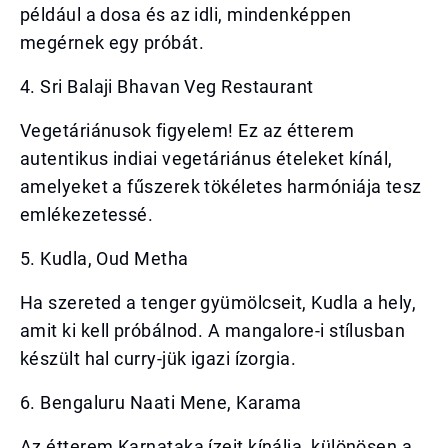
például a dosa és az idli, mindenképpen
megérnek egy próbát.
4. Sri Balaji Bhavan Veg Restaurant
Vegetáriánusok figyelem! Ez az étterem
autentikus indiai vegetáriánus ételeket kínál,
amelyeket a fűszerek tökéletes harmóniája tesz
emlékezetessé.
5. Kudla, Oud Metha
Ha szereted a tenger gyümölcseit, Kudla a hely,
amit ki kell próbálnod. A mangalore-i stílusban
készült hal curry-jük igazi ízorgia.
6. Bengaluru Naati Mene, Karama
Az étterem Karnataka ízeit kínálja, különösen a