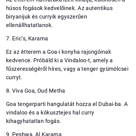
húsos fogások kedvelőinek. Az autentikus
biryanijuk és curryik egyszerűen
ellenállhatatlanok.
7. Eric’s, Karama
Ez az étterem a Goa-i konyha rajongóinak
kedvence. Próbáld ki a Vindaloo-t, amely a
fűszerességéről híres, vagy a tenger gyümölcsei
curryt.
8. Viva Goa, Oud Metha
Goa tengerparti hangulatát hozza el Dubai-ba. A
vindaloo és a kókusztejes hal curry
kihagyhatatlan fogás.
9. Peshwa, Al Karama