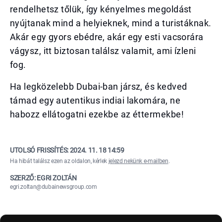
rendelhetsz tőlük, így kényelmes megoldást
nyújtanak mind a helyieknek, mind a turistáknak.
Akár egy gyors ebédre, akár egy esti vacsorára
vágysz, itt biztosan találsz valamit, ami ízleni
fog.
Ha legközelebb Dubai-ban jársz, és kedved
támad egy autentikus indiai lakomára, ne
habozz ellátogatni ezekbe az éttermekbe!
UTOLSÓ FRISSÍTÉS:
2024. 11. 18 14:59
Ha hibát találsz ezen az oldalon, kérlek
jelezd nekünk e-mailben
.
SZERZŐ: EGRI ZOLTÁN
egri.zoltan@dubainewsgroup.com