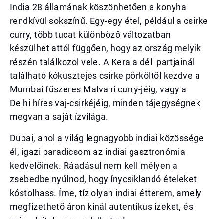
India 28 államának köszönhetően a konyha
rendkívül sokszínű. Egy-egy étel, például a csirke
curry, több tucat különböző változatban
készülhet attól függően, hogy az ország melyik
részén találkozol vele. A Kerala déli partjainál
található kókusztejes csirke pörköltől kezdve a
Mumbai fűszeres Malvani curry-jéig, vagy a
Delhi híres vaj-csirkéjéig, minden tájegységnek
megvan a saját ízvilága.
Dubai, ahol a világ legnagyobb indiai közössége
él, igazi paradicsom az indiai gasztronómia
kedvelőinek. Ráadásul nem kell mélyen a
zsebedbe nyúlnod, hogy ínycsiklandó ételeket
kóstolhass. Íme, tíz olyan indiai étterem, amely
megfizethető áron kínál autentikus ízeket, és