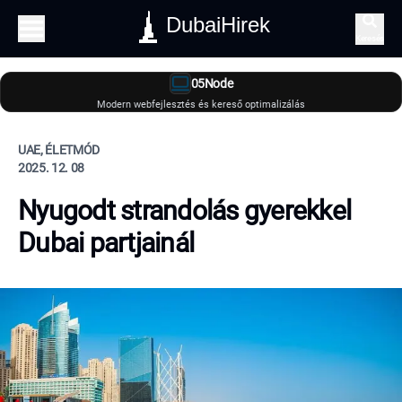
DubaiHirek
Keresés
05Node
Modern webfejlesztés és kereső optimalizálás
UAE, ÉLETMÓD
2025. 12. 08
Nyugodt strandolás gyerekkel
Dubai partjainál