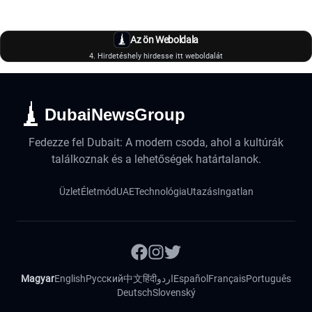
Az ön Weboldala
4. Hirdetéshely hirdesse itt weboldalát
DubaiNewsGroup
Fedezze fel Dubait: A modern csoda, ahol a kultúrák
találkoznak és a lehetőségek határtalanok.
Üzlet
Életmód
UAE
Technológia
Utazás
Ingatlan
Magyar
English
Русский
中文
हिंदी
اردو
Español
Français
Português
Deutsch
Slovenský