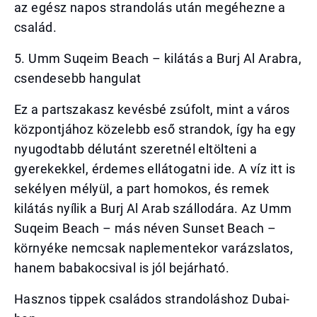
az egész napos strandolás után megéhezne a
család.
5. Umm Suqeim Beach – kilátás a Burj Al Arabra,
csendesebb hangulat
Ez a partszakasz kevésbé zsúfolt, mint a város
központjához közelebb eső strandok, így ha egy
nyugodtabb délutánt szeretnél eltölteni a
gyerekekkel, érdemes ellátogatni ide. A víz itt is
sekélyen mélyül, a part homokos, és remek
kilátás nyílik a Burj Al Arab szállodára. Az Umm
Suqeim Beach – más néven Sunset Beach –
környéke nemcsak naplementekor varázslatos,
hanem babakocsival is jól bejárható.
Hasznos tippek családos strandoláshoz Dubai-