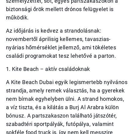
személyzettel, sőt, egyes partszakaszokon a
biztonsági őrök mellett drónos felügyelet is
működik.
Az időjárás is kedvez a strandolásnak:
novembertől áprilisig kellemes, tavaszias-
nyárias hőmérséklet jellemző, ami tökéletes
családi programokat tesz lehetővé a parton.
1. Kite Beach – aktív családoknak
A Kite Beach Dubai egyik legismertebb nyilvános
strandja, amely remek választás, ha a gyerekek
nem bírnak egyhelyben ülni. A strand homokos,
a víz tiszta, és a kilátás a Burj Al Arabra külön
bónusz. A partszakaszon található játszótér,
szabadtéri sportpályák, futópálya, valamint
sokféle food truck is, így nem kell messzire