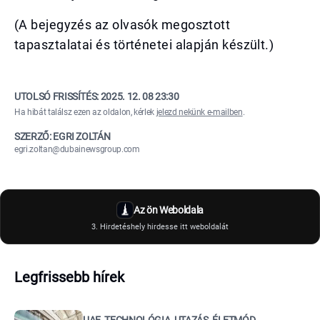
(A bejegyzés az olvasók megosztott
tapasztalatai és történetei alapján készült.)
UTOLSÓ FRISSÍTÉS:
2025. 12. 08 23:30
Ha hibát találsz ezen az oldalon, kérlek
jelezd nekünk e-mailben
.
SZERZŐ: EGRI ZOLTÁN
egri.zoltan@dubainewsgroup.com
Az ön Weboldala
3. Hirdetéshely hirdesse itt weboldalát
Legfrissebb hírek