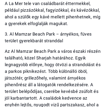
A La Mer tele van családbarát éttermekkel,
például pizzázókkal, fagyizókkal, és kávézókkal,
ahol a szülők egy kávé mellett pihenhetnek, míg
a gyerekek elfoglalják magukat.
3. Al Mamzar Beach Park – árnyékos, füves
terület gyerekbarát stranddal
Az Al Mamzar Beach Park a város északi részén
található, közel Sharjah határához. Egyik
legnagyobb előnye, hogy ötvözi a strandolást és
a parkos piknikezést. Több különálló öböl,
játszótér, grillezőhely, valamint árnyékos
pihenőrész áll a látogatók rendelkezésére. A
terület belépődíjas, cserébe kevésbé zsúfolt és
jól karbantartott. A családok kedvence az
enyhén lejtős, nyugodt vizű partszakasz, ahol a