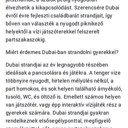
élvezhetik a kikapcsolódást. Szerencsére Dubai
évről évre fejleszti családbarát strandjait, így
bőven van választék a nyugodt piknikező
helyektől a vízi játszóterekkel felszerelt
partszakaszokig.
Miért érdemes Dubai-ban strandolni gyerekkel?
Dubai strandjai az év legnagyobb részében
ideálisak a pancsolásra és játékra. A tenger vize
többnyire nyugodt, hirtelen mélyülés nélkül, a
part homokos, és sok helyen található árnyékoló,
tusoló, WC, és öltöző is. Emellett számos helyen
van játszótér, vagy épp interaktív vízijáték rész a
gyerekek számára. Dubai strandjai gyakran
rendelkeznek elsősegélyponttal, megfigyelő