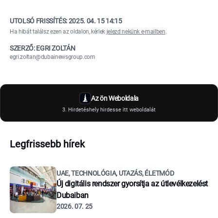
UTOLSÓ FRISSÍTÉS:
2025. 04. 15 14:15
Ha hibát találsz ezen az oldalon, kérlek
jelezd nekünk e-mailben
.
SZERZŐ: EGRI ZOLTÁN
egri.zoltan@dubainewsgroup.com
Az ön Weboldala
3. Hirdetéshely hirdesse itt weboldalát
Legfrissebb hírek
UAE, TECHNOLÓGIA, UTAZÁS, ÉLETMÓD
Új digitális rendszer gyorsítja az útlevélkezelést
Dubaiban
2026. 07. 25