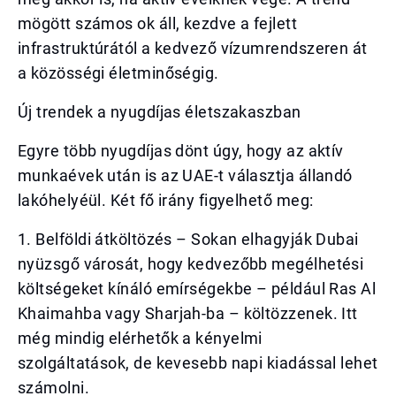
mögött számos ok áll, kezdve a fejlett
infrastruktúrától a kedvező vízumrendszeren át
a közösségi életminőségig.
Új trendek a nyugdíjas életszakaszban
Egyre több nyugdíjas dönt úgy, hogy az aktív
munkaévek után is az UAE-t választja állandó
lakóhelyéül. Két fő irány figyelhető meg:
1. Belföldi átköltözés – Sokan elhagyják Dubai
nyüzsgő városát, hogy kedvezőbb megélhetési
költségeket kínáló emírségekbe – például Ras Al
Khaimahba vagy Sharjah-ba – költözzenek. Itt
még mindig elérhetők a kényelmi
szolgáltatások, de kevesebb napi kiadással lehet
számolni.