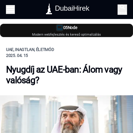
DubaiHirek
Keresés
05Node
Modern webfejlesztés és kereső optimalizálás
UAE, INAGTLAN, ÉLETMÓD
2025. 04. 15
Nyugdíj az UAE-ban: Álom vagy
valóság?