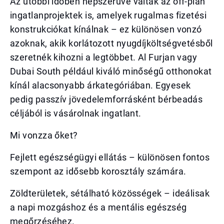
Az utóbbi időben népszerűvé váltak az off-plan
ingatlanprojektek is, amelyek rugalmas fizetési
konstrukciókat kínálnak – ez különösen vonzó
azoknak, akik korlátozott nyugdíjköltségvetésből
szeretnék kihozni a legtöbbet. Al Furjan vagy
Dubai South például kiváló minőségű otthonokat
kínál alacsonyabb árkategóriában. Egyesek
pedig passzív jövedelemforrásként bérbeadás
céljából is vásárolnak ingatlant.
Mi vonzza őket?
Fejlett egészségügyi ellátás – különösen fontos
szempont az idősebb korosztály számára.
Zöldterületek, sétálható közösségek – ideálisak
a napi mozgáshoz és a mentális egészség
megőrzéséhez.