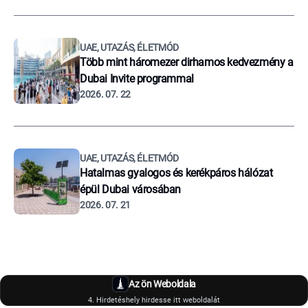
UAE, UTAZÁS, ÉLETMÓD
Több mint háromezer dirhamos kedvezmény a
Dubai Invite programmal
2026. 07. 22
UAE, UTAZÁS, ÉLETMÓD
Hatalmas gyalogos és kerékpáros hálózat
épül Dubai városában
2026. 07. 21
Az ön Weboldala
4. Hirdetéshely hirdesse itt weboldalát