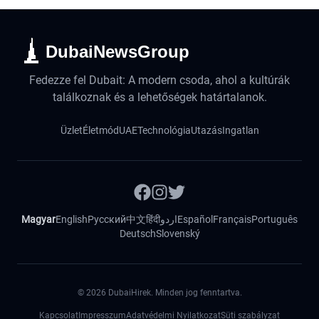
DubaiNewsGroup
Fedezze fel Dubait: A modern csoda, ahol a kultúrák
találkoznak és a lehetőségek határtalanok.
Üzlet
Életmód
UAE
Technológia
Utazás
Ingatlan
Magyar
English
Русский
中文
हिंदी
اردو
Español
Français
Português
Deutsch
Slovenský
©
2026
DubaiHirek. Minden jog fenntartva.
Kapcsolat
Impresszum
Adatvédelmi Nyilatkozat
Süti szabályzat