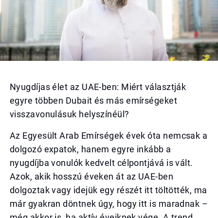
Nyugdíjas élet az UAE-ben: Miért választják
egyre többen Dubait és más emírségeket
visszavonulásuk helyszínéül?
Az Egyesült Arab Emírségek évek óta nemcsak a
dolgozó expatok, hanem egyre inkább a
nyugdíjba vonulók kedvelt célpontjává is vált.
Azok, akik hosszú éveken át az UAE-ben
dolgoztak vagy idejük egy részét itt töltötték, ma
már gyakran döntnek úgy, hogy itt is maradnak –
még akkor is, ha aktív éveiknek vége. A trend