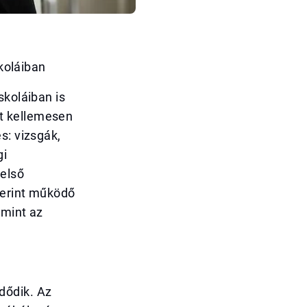
skoláiban
skoláiban is
t kellemesen
s: vizsgák,
gi
 első
zerint működő
 mint az
dődik. Az