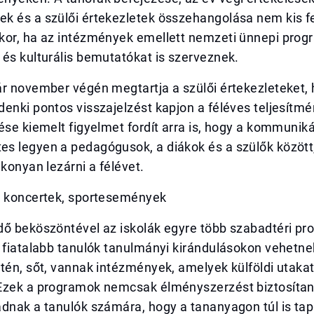
k és a szülői értekezletek összehangolása nem kis fe
kor, ha az intézmények emellett nemzeti ünnepi prog
és kulturális bemutatókat is szerveznek.
r november végén megtartja a szülői értekezleteket, h
enki pontos visszajelzést kapjon a féléves teljesítmé
ése kiemelt figyelmet fordít arra is, hogy a kommunik
s legyen a pedagógusok, a diákok és a szülők között
ékonyan lezárni a félévet.
, koncertek, sportesemények
dő beköszöntével az iskolák egyre több szabadtéri pr
 fiatalabb tanulók tanulmányi kirándulásokon vehetne
tén, sőt, vannak intézmények, amelyek külföldi utakat
Ezek a programok nemcsak élményszerzést biztosíta
adnak a tanulók számára, hogy a tananyagon túl is ta