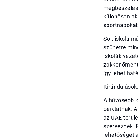
megbeszélése
különösen ak
sportnapokat 
Sok iskola má
szünetre mind
iskolák vezet
zökkenőmente
így lehet hat
Kirándulások
A hűvösebb i
beiktatnak. A
az UAE terüle
szerveznek. 
lehetőséget 