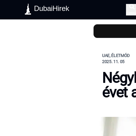
DubaiHirek
Keres
UAE, ÉLETMÓD
2025. 11. 05
Négyh
évet 