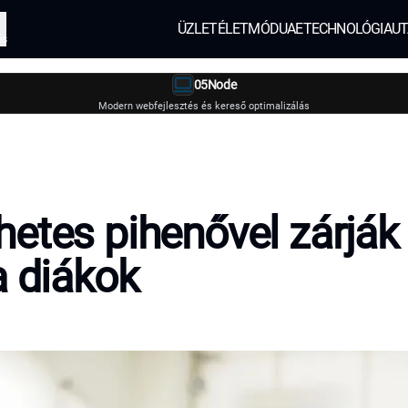
ÜZLET
ÉLETMÓD
UAE
TECHNOLÓGIA
UT
és
05Node
Modern webfejlesztés és kereső optimalizálás
etes pihenővel zárják
a diákok