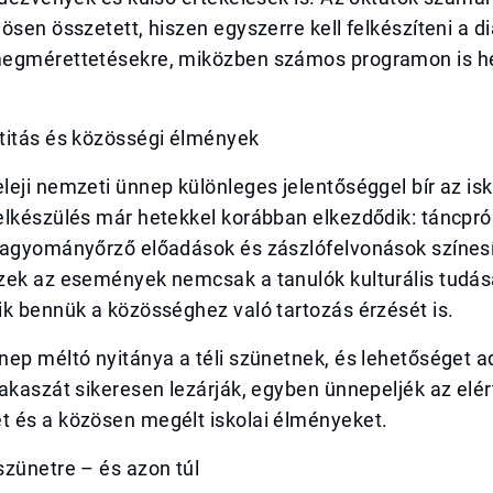
ösen összetett, hiszen egyszerre kell felkészíteni a d
egmérettetésekre, miközben számos programon is hel
titás és közösségi élmények
eji nemzeti ünnep különleges jelentőséggel bír az is
elkészülés már hetekkel korábban elkezdődik: táncpró
hagyományőrző előadások és zászlófelvonások színesí
ek az események nemcsak a tanulók kulturális tudását
k bennük a közösséghez való tartozás érzését is.
ep méltó nyitánya a téli szünetnek, és lehetőséget ad
akaszát sikeresen lezárják, egyben ünnepeljék az elér
 és a közösen megélt iskolai élményeket.
szünetre – és azon túl