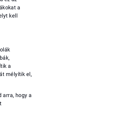
iákokat a
yt kell
kolák
bák,
tik a
 mélyítik el,
 arra, hogy a
t