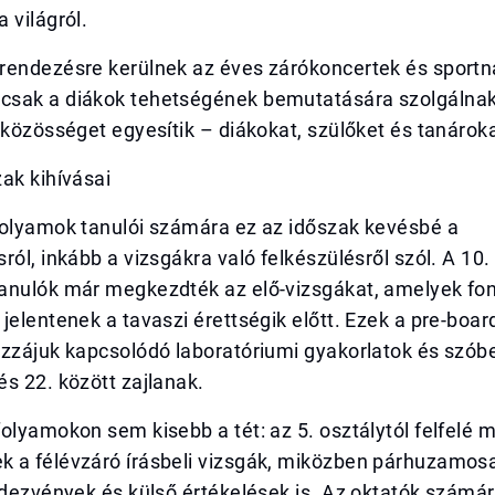
 világról.
rendezésre kerülnek az éves zárókoncertek és sportna
sak a diákok tehetségének bemutatására szolgálna
 közösséget egyesítik – diákokat, szülőket és tanárok
ak kihívásai
folyamok tanulói számára ez az időszak kevésbé a
ról, inkább a vizsgákra való felkészülésről szól. A 10.
anulók már megkezdték az elő-vizsgákat, amelyek fo
jelentenek a tavaszi érettségik előtt. Ezek a pre-boar
zzájuk kapcsolódó laboratóriumi gyakorlatok és szóbe
s 22. között zajlanak.
olyamokon sem kisebb a tét: az 5. osztálytól felfelé 
 a félévzáró írásbeli vizsgák, miközben párhuzamosa
ndezvények és külső értékelések is. Az oktatók számár