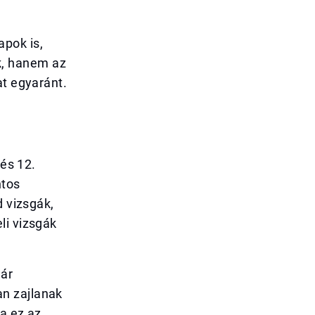
pok is,
k, hanem az
at egyaránt.
 és 12.
ntos
d vizsgák,
li vizsgák
már
n zajlanak
a ez az