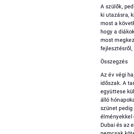
A szülők, ped
ki utazásra, 
most a követk
hogy a diákok
most megkezd
fejlesztésről
Összegzés
Az év végi ha
időszak. A t
együttese kü
álló hónapoka
szünet pedig 
élményekkel g
Dubai és az e
nemcsak köte