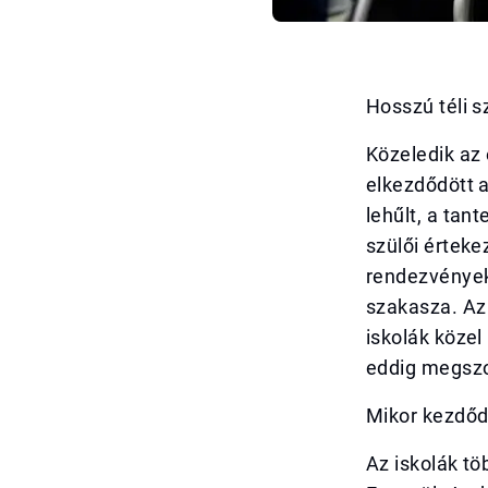
Hosszú téli s
Közeledik az 
elkezdődött 
lehűlt, a tan
szülői érteke
rendezvények
szakasza. Az
iskolák közel
eddig megszo
Mikor kezdődi
Az iskolák t