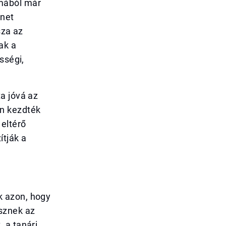
mából már
ünet
sza az
ak a
sségi,
a jóvá az
én kezdték
 eltérő
ítják a
k azon, hogy
sznek az
 a tanári