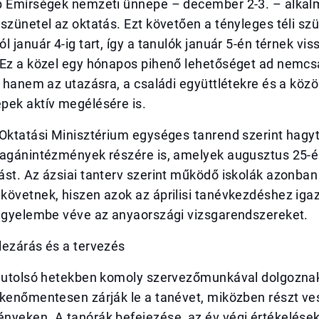
b Emírségek nemzeti ünnepe – december 2-3. – alkal
szünetel az oktatás. Ezt követően a tényleges téli sz
l január 4-ig tart, így a tanulók január 5-én térnek vis
 Ez a közel egy hónapos pihenő lehetőséget ad nemcs
, hanem az utazásra, a családi együttlétekre és a közö
pek aktív megélésére is.
Oktatási Minisztérium egységes tanrend szerint hagyt
magánintézmények részére is, amelyek augusztus 25-
st. Az ázsiai tanterv szerint működő iskolák azonban
övetnek, hiszen azok az áprilisi tanévkezdéshez igaz
figyelembe véve az anyaországi vizsgarendszereket.
lezárás és a tervezés
z utolsó hetekben komoly szervezőmunkával dolgozna
kkenőmentesen zárják le a tanévet, miközben részt ve
yeken. A tanórák befejezése, az év végi értékelések,