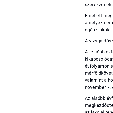
szerezzenek a
Emellett meg
amelyek nemc
egész iskolai
A vizsgaidősz
A felsőbb év
kikapcsolódás
évfolyamon t
mérföldkövet 
valamint a ho
november 7. é
Az alsóbb évf
megkezdődtek
az iskolai re