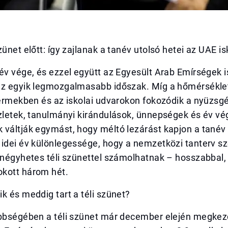
zünet előtt: így zajlanak a tanév utolsó hetei az UAE i
év vége, és ezzel együtt az Egyesült Arab Emírségek i
az egyik legmozgalmasabb időszak. Míg a hőmérsékle
termekben és az iskolai udvarokon fokozódik a nyüzsgé
zletek, tanulmányi kirándulások, ünnepségek és év vé
 váltják egymást, hogy méltó lezárást kapjon a tanév
 idei év különlegessége, hogy a nemzetközi tanterv s
 négyhetes téli szünettel számolhatnak – hosszabbal,
kott három hét.
k és meddig tart a téli szünet?
öbbségében a téli szünet már december elején megkez