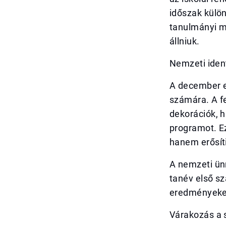
időszak külön
tanulmányi m
állniuk.
Nemzeti iden
A december el
számára. A f
dekorációk, 
programot. Ez
hanem erősíti
A nemzeti ünn
tanév első sz
eredményeket
Várakozás a 