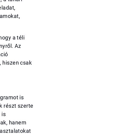
ladat,
ramokat,
ogy a téli
nyről. Az
áció
, hiszen csak
ogramot is
k részt szerte
 is
nak, hanem
pasztalatokat