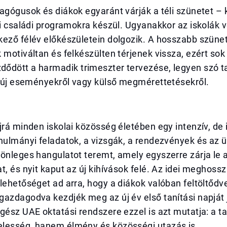
agógusok és diákok egyaránt várják a téli szünetet – 
ki családi programokra készül. Ugyanakkor az iskolák
ező félév előkészületein dolgozik. A hosszabb szünet
 motiváltan és felkészülten térjenek vissza, ezért so
ődött a harmadik trimeszter tervezése, legyen szó t
, új eseményekről vagy külső megmérettetésekről.
jrá minden iskolai közösség életében egy intenzív, de 
anulmányi feladatok, a vizsgák, a rendezvények és az
lönleges hangulatot teremt, amely egyszerre zárja le
t, és nyit kaput az új kihívások felé. Az idei meghossza
lehetőséget ad arra, hogy a diákok valóban feltöltődv
azdagodva kezdjék meg az új év első tanítási napját 
gész UAE oktatási rendszere ezzel is azt mutatja: a t
lesség, hanem élmény és közösségi utazás is.