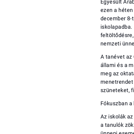
Egyesült Ara
ezen a héten 
december 8-tó
iskolapadba.
feltöltődésre
nemzeti ünne
A tanévet az 
állami és a 
meg az oktatá
menetrendet k
szüneteket, 
Fókuszban a 
Az iskolák a
a tanulók zö
ünnepi esemén