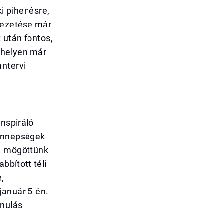
ki pihenésre,
 vezetése már
 után fontos,
k helyen már
antervi
inspiráló
 ünnepségek
 a mögöttünk
bbított téli
e,
január 5-én.
anulás