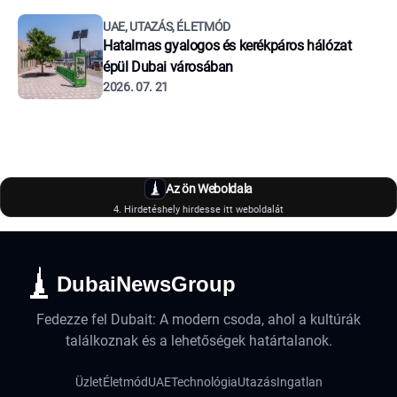
UAE, UTAZÁS, ÉLETMÓD
Hatalmas gyalogos és kerékpáros hálózat
épül Dubai városában
2026. 07. 21
Az ön Weboldala
4. Hirdetéshely hirdesse itt weboldalát
DubaiNewsGroup
Fedezze fel Dubait: A modern csoda, ahol a kultúrák
találkoznak és a lehetőségek határtalanok.
Üzlet
Életmód
UAE
Technológia
Utazás
Ingatlan