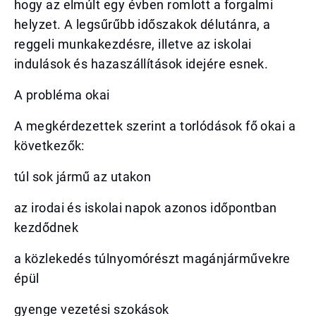
hogy az elmúlt egy évben romlott a forgalmi
helyzet. A legsűrűbb időszakok délutánra, a
reggeli munkakezdésre, illetve az iskolai
indulások és hazaszállítások idejére esnek.
A probléma okai
A megkérdezettek szerint a torlódások fő okai a
következők:
túl sok jármű az utakon
az irodai és iskolai napok azonos időpontban
kezdődnek
a közlekedés túlnyomórészt magánjárművekre
épül
gyenge vezetési szokások