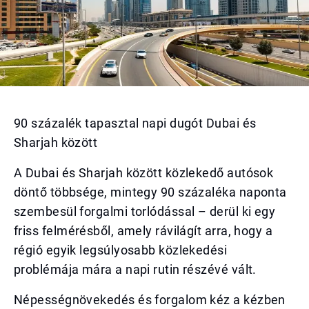
90 százalék tapasztal napi dugót Dubai és
Sharjah között
A Dubai és Sharjah között közlekedő autósok
döntő többsége, mintegy 90 százaléka naponta
szembesül forgalmi torlódással – derül ki egy
friss felmérésből, amely rávilágít arra, hogy a
régió egyik legsúlyosabb közlekedési
problémája mára a napi rutin részévé vált.
Népességnövekedés és forgalom kéz a kézben