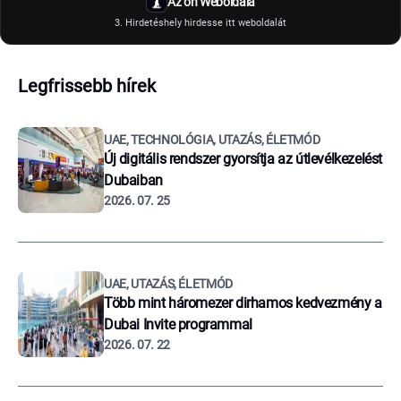
Az ön Weboldala
3. Hirdetéshely hirdesse itt weboldalát
Legfrissebb hírek
UAE, TECHNOLÓGIA, UTAZÁS, ÉLETMÓD
Új digitális rendszer gyorsítja az útlevélkezelést
Dubaiban
2026. 07. 25
UAE, UTAZÁS, ÉLETMÓD
Több mint háromezer dirhamos kedvezmény a
Dubai Invite programmal
2026. 07. 22