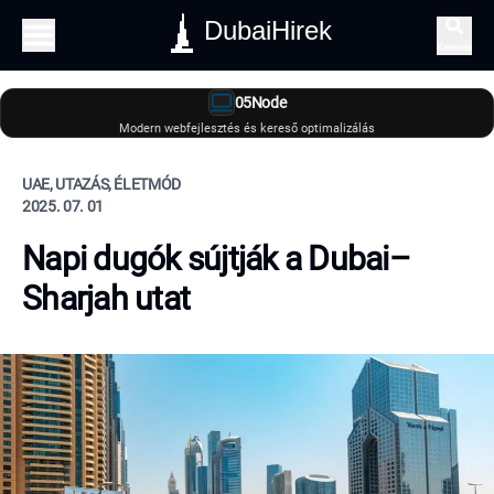
DubaiHirek
Keresés
05Node
Modern webfejlesztés és kereső optimalizálás
UAE, UTAZÁS, ÉLETMÓD
2025. 07. 01
Napi dugók sújtják a Dubai–
Sharjah utat