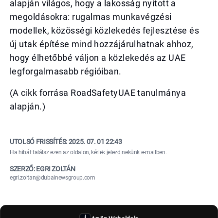
alapján világos, hogy a lakosság nyitott a
megoldásokra: rugalmas munkavégzési
modellek, közösségi közlekedés fejlesztése és
új utak építése mind hozzájárulhatnak ahhoz,
hogy élhetőbbé váljon a közlekedés az UAE
legforgalmasabb régióiban.
(A cikk forrása RoadSafetyUAE tanulmánya
alapján.)
UTOLSÓ FRISSÍTÉS:
2025. 07. 01 22:43
Ha hibát találsz ezen az oldalon, kérlek
jelezd nekünk e-mailben
.
SZERZŐ: EGRI ZOLTÁN
egri.zoltan@dubainewsgroup.com