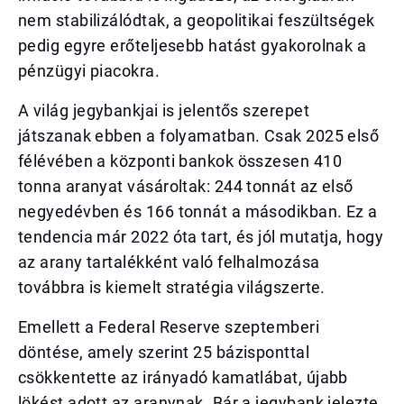
nem stabilizálódtak, a geopolitikai feszültségek
pedig egyre erőteljesebb hatást gyakorolnak a
pénzügyi piacokra.
A világ jegybankjai is jelentős szerepet
játszanak ebben a folyamatban. Csak 2025 első
félévében a központi bankok összesen 410
tonna aranyat vásároltak: 244 tonnát az első
negyedévben és 166 tonnát a másodikban. Ez a
tendencia már 2022 óta tart, és jól mutatja, hogy
az arany tartalékként való felhalmozása
továbbra is kiemelt stratégia világszerte.
Emellett a Federal Reserve szeptemberi
döntése, amely szerint 25 bázisponttal
csökkentette az irányadó kamatlábat, újabb
lökést adott az aranynak. Bár a jegybank jelezte,