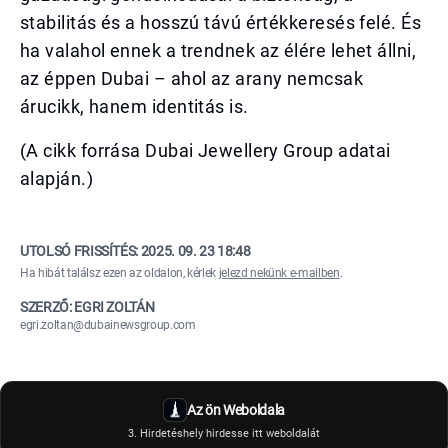
stabilitás és a hosszú távú értékkeresés felé. És
ha valahol ennek a trendnek az élére lehet állni,
az éppen Dubai – ahol az arany nemcsak
árucikk, hanem identitás is.
(A cikk forrása Dubai Jewellery Group adatai
alapján.)
UTOLSÓ FRISSÍTÉS:
2025. 09. 23 18:48
Ha hibát találsz ezen az oldalon, kérlek
jelezd nekünk e-mailben
.
SZERZŐ: EGRI ZOLTÁN
egri.zoltan@dubainewsgroup.com
Az ön Weboldala
3. Hirdetéshely hirdesse itt weboldalát