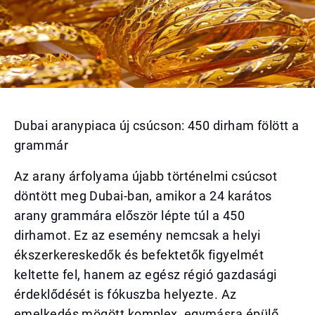
Dubai aranypiaca új csúcson: 450 dirham fölött a
grammár
Az arany árfolyama újabb történelmi csúcsot
döntött meg Dubai-ban, amikor a 24 karátos
arany grammára először lépte túl a 450
dirhamot. Ez az esemény nemcsak a helyi
ékszerkereskedők és befektetők figyelmét
keltette fel, hanem az egész régió gazdasági
érdeklődését is fókuszba helyezte. Az
emelkedés mögött komplex, egymásra épülő