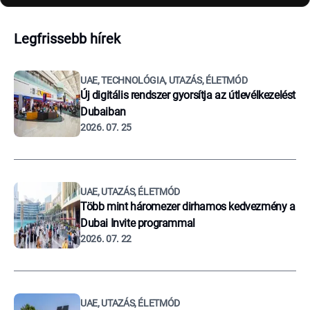
Legfrissebb hírek
UAE, TECHNOLÓGIA, UTAZÁS, ÉLETMÓD
Új digitális rendszer gyorsítja az útlevélkezelést
Dubaiban
2026. 07. 25
UAE, UTAZÁS, ÉLETMÓD
Több mint háromezer dirhamos kedvezmény a
Dubai Invite programmal
2026. 07. 22
UAE, UTAZÁS, ÉLETMÓD