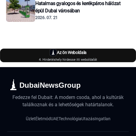
Hatalmas gyalogos és kerékpáros hálózat
épül Dubai városában
2026. 07. 21
Az ön Weboldala
4. Hirdetéshely hirdesse itt weboldalát
DubaiNewsGroup
Fedezze fel Dubait: A modern csoda, ahol a kultúrák
találkoznak és a lehetőségek határtalanok.
Üzlet
Életmód
UAE
Technológia
Utazás
Ingatlan