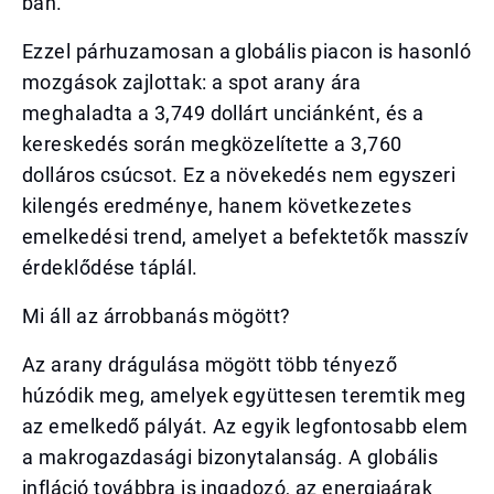
ban.
Ezzel párhuzamosan a globális piacon is hasonló
mozgások zajlottak: a spot arany ára
meghaladta a 3,749 dollárt unciánként, és a
kereskedés során megközelítette a 3,760
dolláros csúcsot. Ez a növekedés nem egyszeri
kilengés eredménye, hanem következetes
emelkedési trend, amelyet a befektetők masszív
érdeklődése táplál.
Mi áll az árrobbanás mögött?
Az arany drágulása mögött több tényező
húzódik meg, amelyek együttesen teremtik meg
az emelkedő pályát. Az egyik legfontosabb elem
a makrogazdasági bizonytalanság. A globális
infláció továbbra is ingadozó, az energiaárak