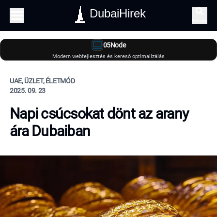
DubaiHirek
Keresés
05Node
Modern webfejlesztés és kereső optimalizálás
UAE, ÜZLET, ÉLETMÓD
2025. 09. 23
Napi csúcsokat dönt az arany
ára Dubaiban