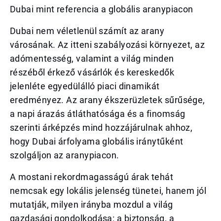
Dubai mint referencia a globális aranypiacon
Dubai nem véletlenül számít az arany
városának. Az itteni szabályozási környezet, az
adómentesség, valamint a világ minden
részéből érkező vásárlók és kereskedők
jelenléte egyedülálló piaci dinamikát
eredményez. Az arany ékszerüzletek sűrűsége,
a napi árazás átláthatósága és a finomság
szerinti árképzés mind hozzájárulnak ahhoz,
hogy Dubai árfolyama globális iránytűként
szolgáljon az aranypiacon.
A mostani rekordmagasságú árak tehát
nemcsak egy lokális jelenség tünetei, hanem jól
mutatják, milyen irányba mozdul a világ
gazdasági gondolkodása: a biztonság, a