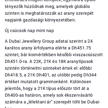
tényezők húzódnak meg, amelyek globális
szinten is meghatározzák az arany szerepét
napjaink gazdasági környezetében.
Új csúcsok nap mint nap
A Dubai Jewellery Group adatai szerint a 24
karátos arany árfolyama elérte a Dh451.75
szintet, bár kismértékben később visszacsúszott
Dh451.0-ra. A 22K, 21K és 18K aranytípusok
szintén történelmi szinteket értek el: előbbi
Dh418.5, a 21K Dh401, az utóbbi pedig Dh344
értéket mutatott grammonként. Különösen
jelentős, hogy a 21K típus először tört át a
Dh400-as határon, amely sok ékszervásárló
számára a „lélektani ár” szerepét tölti be Dubai-