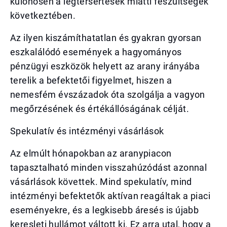
különösen a légtérsértések miatti feszültségek
következtében.
Az ilyen kiszámíthatatlan és gyakran gyorsan
eszkalálódó események a hagyományos
pénzügyi eszközök helyett az arany irányába
terelik a befektetői figyelmet, hiszen a
nemesfém évszázadok óta szolgálja a vagyon
megőrzésének és értékállóságának célját.
Spekulatív és intézményi vásárlások
Az elmúlt hónapokban az aranypiacon
tapasztalható minden visszahúzódást azonnal
vásárlások követtek. Mind spekulatív, mind
intézményi befektetők aktívan reagáltak a piaci
eseményekre, és a legkisebb áresés is újabb
keresleti hullámot váltott ki. Ez arra utal, hogy a