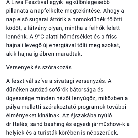
A Liwa Fesztivál egyik legkülönlegesebb
pillanata a napfelkelte megtekintése. Ahogy a
nap első sugarai áttörik a homokdűnék fölötti
ködöt, a látvány olyan, mintha a felhők felett
lennénk. A 9°C alatti hőmérséklet és a friss
hajnali levegő új energiával tölti meg azokat,
akik hajnalig ébren maradtak.
Versenyek és szórakozás
A fesztivál szíve a sivatagi versenyzés. A
dűnéken autózó sofőrök bátorsága és
ügyessége minden nézőt lenyűgöz, miközben a
pálya melletti szórakoztató programok további
élményeket kínálnak. Az éjszakába nyúló
driftelés, sand bashing és egyedi járműshow-k a
helyiek és a turisták körében is népszerűek.