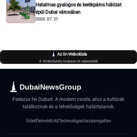
Hatalmas gyalogos és kerékpáros hálózat
épül Dubai városában
2026. 07. 21
Az ön Weboldala
4. Hirdetéshely hirdesse itt weboldalát
DubaiNewsGroup
Fedezze fel Dubait: A modern csoda, ahol a kultúrák
találkoznak és a lehetőségek határtalanok.
Üzlet
Életmód
UAE
Technológia
Utazás
Ingatlan