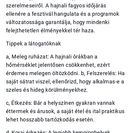
szerelmeseiről. A hajnali fagyos időjárás
ellenére a fesztivál hangulata és a programok
változatossága garantálja, hogy mindenki
felejthetetlen élményekkel tér haza.
Tippek a látogatóknak
a, Meleg ruházat: A hajnali órákban a
hőmérséklet jelentősen csökkenhet, ezért
érdemes melegen öltözködni. b, Felszerelés: Ha
saját sátrat viszel, ellenőrizd, hogy alkalmas-e a
szeles és hideg körülményekhez.
c, Étkezés: Bár a helyszínen gyakran vannak
éttermek és árusok, a saját étel és ital praktikus
lehet hosszabb tartózkodás esetén.
d, Korai érkezés: A legjobb kempinghelyek