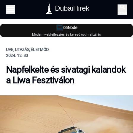
DubaiHirek
Keresés
05Node
Modern webfejlesztés és kereső optimalizálás
UAE, UTAZÁS, ÉLETMÓD
2024. 12. 30
Napfelkelte és sivatagi kalandok
a Liwa Fesztiválon