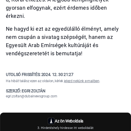
gyorsan elfogynak, ezért érdemes időben
érkezni.
Ne hagyd ki ezt az egyedülálló élményt, amely
nem csupán a sivatag szépségét, hanem az
Egyesült Arab Emírségek kultúráját és
vendégszeretetét is bemutatja!
UTOLSÓ FRISSÍTÉS:
2024. 12. 30 21:27
Ha hibát találsz ezen az oldalon, kérlek
jelezd nekünk e-mailben
.
SZERZŐ: EGRI ZOLTÁN
egri.zoltan@dubainewsgroup.com
Az ön Weboldala
3. Hirdetéshely hirdesse itt weboldalát