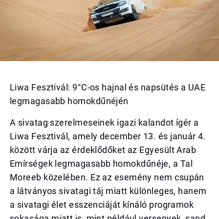
Liwa Fesztivál: 9°C-os hajnal és napsütés a UAE
legmagasabb homokdűnéjén
A sivatag szerelmeseinek igazi kalandot ígér a
Liwa Fesztivál, amely december 13. és január 4.
között várja az érdeklődőket az Egyesült Arab
Emírségek legmagasabb homokdűnéje, a Tal
Moreeb közelében. Ez az esemény nem csupán
a látványos sivatagi táj miatt különleges, hanem
a sivatagi élet esszenciáját kínáló programok
sokasága miatt is, mint például versenyek, sand