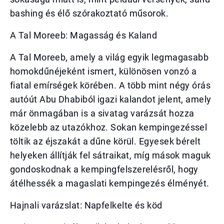
bashing és élő szórakoztató műsorok.
A Tal Moreeb: Magasság és Kaland
A Tal Moreeb, amely a világ egyik legmagasabb
homokdűnéjeként ismert, különösen vonzó a
fiatal emírségek körében. A több mint négy órás
autóút Abu Dhabiból igazi kalandot jelent, amely
már önmagában is a sivatag varázsát hozza
közelebb az utazókhoz. Sokan kempingezéssel
töltik az éjszakát a dűne körül. Egyesek bérelt
helyeken állítják fel sátraikat, míg mások maguk
gondoskodnak a kempingfelszerelésről, hogy
átélhessék a magaslati kempingezés élményét.
Hajnali varázslat: Napfelkelte és köd