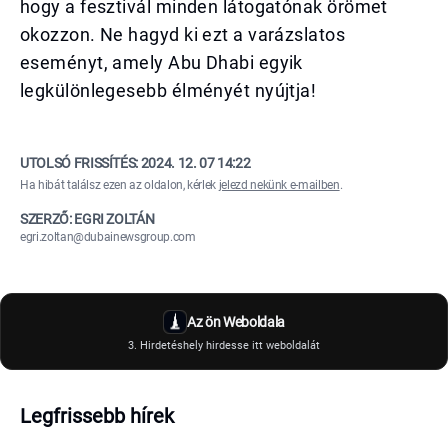
hogy a fesztivál minden látogatónak örömet
okozzon. Ne hagyd ki ezt a varázslatos
eseményt, amely Abu Dhabi egyik
legkülönlegesebb élményét nyújtja!
UTOLSÓ FRISSÍTÉS:
2024. 12. 07 14:22
Ha hibát találsz ezen az oldalon, kérlek
jelezd nekünk e-mailben
.
SZERZŐ: EGRI ZOLTÁN
egri.zoltan@dubainewsgroup.com
Az ön Weboldala
3. Hirdetéshely hirdesse itt weboldalát
Legfrissebb hírek