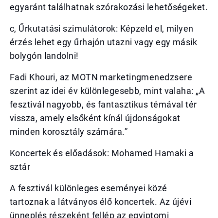
egyaránt találhatnak szórakozási lehetőségeket.
c, Űrkutatási szimulátorok: Képzeld el, milyen
érzés lehet egy űrhajón utazni vagy egy másik
bolygón landolni!
Fadi Khouri, az MOTN marketingmenedzsere
szerint az idei év különlegesebb, mint valaha: „A
fesztivál nagyobb, és fantasztikus témával tér
vissza, amely elsőként kínál újdonságokat
minden korosztály számára.”
Koncertek és előadások: Mohamed Hamaki a
sztár
A fesztivál különleges eseményei közé
tartoznak a látványos élő koncertek. Az újévi
ünneplés részeként fellép az egyiptomi