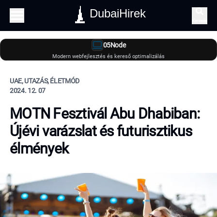
DubaiHirek
Keresés
05Node
Modern webfejlesztés és kereső optimalizálás
UAE, UTAZÁS, ÉLETMÓD
2024. 12. 07
MOTN Fesztivál Abu Dhabiban:
Újévi varázslat és futurisztikus
élmények