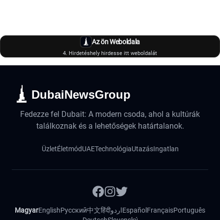
Az ön Weboldala
4. Hirdetéshely hirdesse itt weboldalát
DubaiNewsGroup
Fedezze fel Dubait: A modern csoda, ahol a kultúrák
találkoznak és a lehetőségek határtalanok.
Üzlet
Életmód
UAE
Technológia
Utazás
Ingatlan
Magyar
English
Русский
中文
हिंदी
اردو
Español
Français
Português