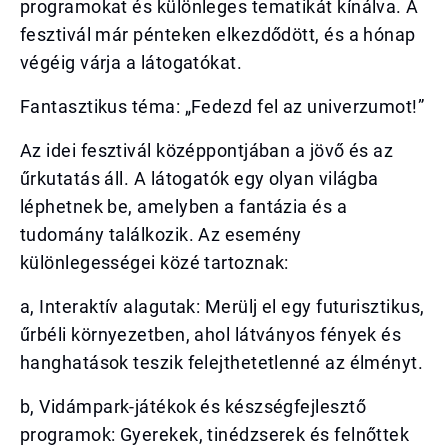
programokat és különleges tematikát kínálva. A
fesztivál már pénteken elkezdődött, és a hónap
végéig várja a látogatókat.
Fantasztikus téma: „Fedezd fel az univerzumot!”
Az idei fesztivál középpontjában a jövő és az
űrkutatás áll. A látogatók egy olyan világba
léphetnek be, amelyben a fantázia és a
tudomány találkozik. Az esemény
különlegességei közé tartoznak:
a, Interaktív alagutak: Merülj el egy futurisztikus,
űrbéli környezetben, ahol látványos fények és
hanghatások teszik felejthetetlenné az élményt.
b, Vidámpark-játékok és készségfejlesztő
programok: Gyerekek, tinédzserek és felnőttek