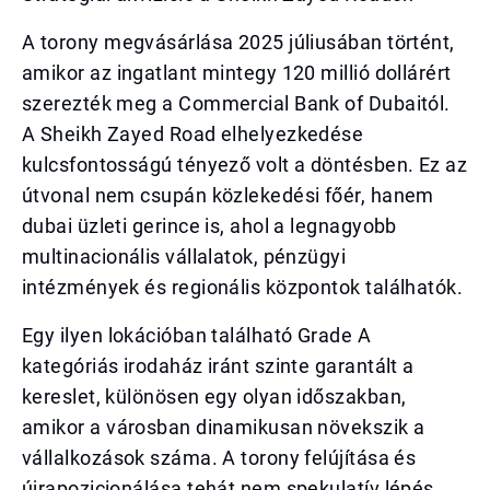
A torony megvásárlása 2025 júliusában történt,
amikor az ingatlant mintegy 120 millió dollárért
szerezték meg a Commercial Bank of Dubaitól.
A Sheikh Zayed Road elhelyezkedése
kulcsfontosságú tényező volt a döntésben. Ez az
útvonal nem csupán közlekedési főér, hanem
dubai üzleti gerince is, ahol a legnagyobb
multinacionális vállalatok, pénzügyi
intézmények és regionális központok találhatók.
Egy ilyen lokációban található Grade A
kategóriás irodaház iránt szinte garantált a
kereslet, különösen egy olyan időszakban,
amikor a városban dinamikusan növekszik a
vállalkozások száma. A torony felújítása és
újrapozicionálása tehát nem spekulatív lépés