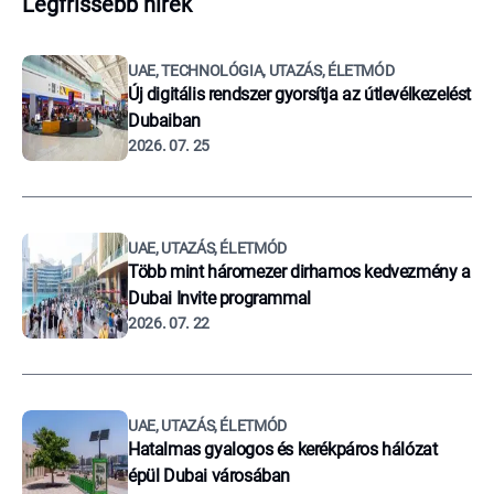
Legfrissebb hírek
UAE, TECHNOLÓGIA, UTAZÁS, ÉLETMÓD
Új digitális rendszer gyorsítja az útlevélkezelést
Dubaiban
2026. 07. 25
UAE, UTAZÁS, ÉLETMÓD
Több mint háromezer dirhamos kedvezmény a
Dubai Invite programmal
2026. 07. 22
UAE, UTAZÁS, ÉLETMÓD
Hatalmas gyalogos és kerékpáros hálózat
épül Dubai városában