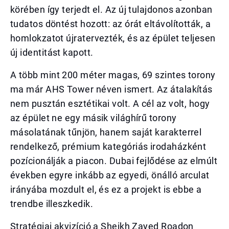
körében így terjedt el. Az új tulajdonos azonban
tudatos döntést hozott: az órát eltávolították, a
homlokzatot újratervezték, és az épület teljesen
új identitást kapott.
A több mint 200 méter magas, 69 szintes torony
ma már AHS Tower néven ismert. Az átalakítás
nem pusztán esztétikai volt. A cél az volt, hogy
az épület ne egy másik világhírű torony
másolatának tűnjön, hanem saját karakterrel
rendelkező, prémium kategóriás irodaházként
pozícionálják a piacon. Dubai fejlődése az elmúlt
években egyre inkább az egyedi, önálló arculat
irányába mozdult el, és ez a projekt is ebbe a
trendbe illeszkedik.
Stratégiai akvizíció a Sheikh Zayed Roadon