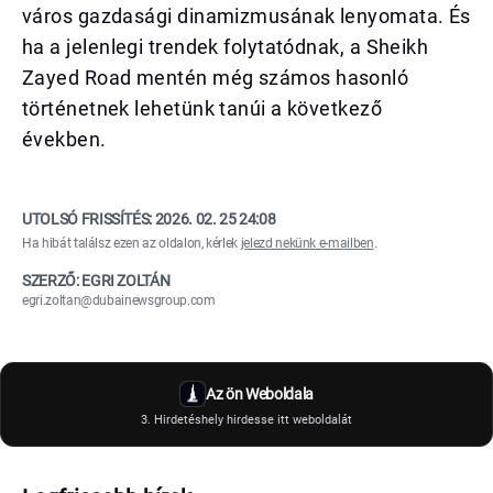
város gazdasági dinamizmusának lenyomata. És
ha a jelenlegi trendek folytatódnak, a Sheikh
Zayed Road mentén még számos hasonló
történetnek lehetünk tanúi a következő
években.
UTOLSÓ FRISSÍTÉS:
2026. 02. 25 24:08
Ha hibát találsz ezen az oldalon, kérlek
jelezd nekünk e-mailben
.
SZERZŐ: EGRI ZOLTÁN
egri.zoltan@dubainewsgroup.com
Az ön Weboldala
3. Hirdetéshely hirdesse itt weboldalát