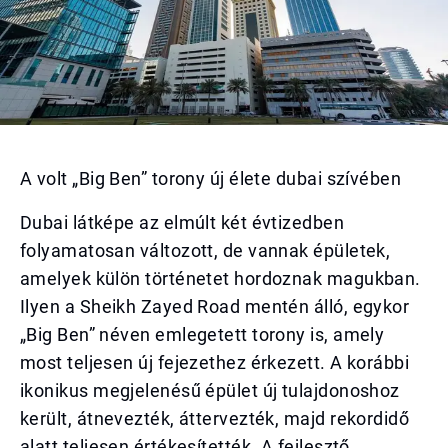
A volt „Big Ben” torony új élete dubai szívében
Dubai látképe az elmúlt két évtizedben
folyamatosan változott, de vannak épületek,
amelyek külön történetet hordoznak magukban.
Ilyen a Sheikh Zayed Road mentén álló, egykor
„Big Ben” néven emlegetett torony is, amely
most teljesen új fejezethez érkezett. A korábbi
ikonikus megjelenésű épület új tulajdonoshoz
került, átnevezték, áttervezték, majd rekordidő
alatt teljesen értékesítették. A fejlesztő