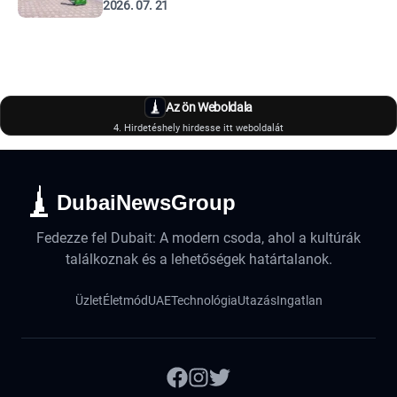
2026. 07. 21
Az ön Weboldala
4. Hirdetéshely hirdesse itt weboldalát
DubaiNewsGroup
Fedezze fel Dubait: A modern csoda, ahol a kultúrák
találkoznak és a lehetőségek határtalanok.
Üzlet
Életmód
UAE
Technológia
Utazás
Ingatlan