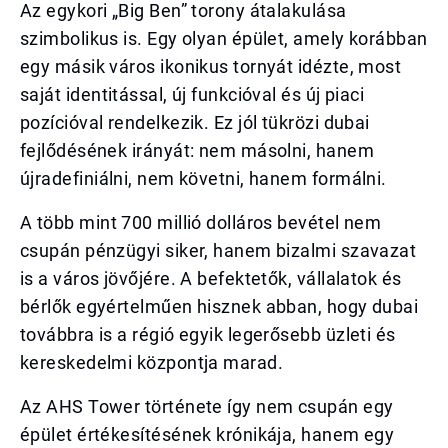
Az egykori „Big Ben” torony átalakulása
szimbolikus is. Egy olyan épület, amely korábban
egy másik város ikonikus tornyát idézte, most
saját identitással, új funkcióval és új piaci
pozícióval rendelkezik. Ez jól tükrözi dubai
fejlődésének irányát: nem másolni, hanem
újradefiniálni, nem követni, hanem formálni.
A több mint 700 millió dolláros bevétel nem
csupán pénzügyi siker, hanem bizalmi szavazat
is a város jövőjére. A befektetők, vállalatok és
bérlők egyértelműen hisznek abban, hogy dubai
továbbra is a régió egyik legerősebb üzleti és
kereskedelmi központja marad.
Az AHS Tower története így nem csupán egy
épület értékesítésének krónikája, hanem egy