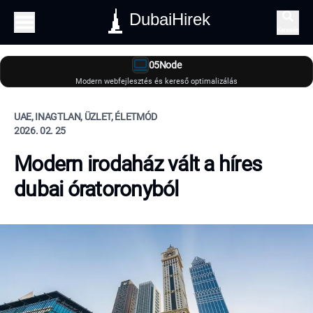
DubaiHirek
Keresés
05Node
Modern webfejlesztés és kereső optimalizálás
UAE, INAGTLAN, ÜZLET, ÉLETMÓD
2026. 02. 25
Modern irodaház vált a híres
dubai óratoronyból