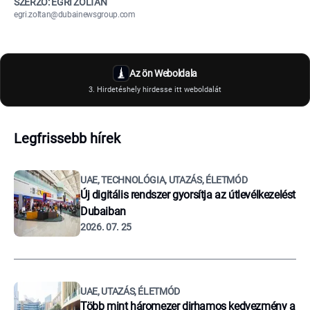
SZERZŐ: EGRI ZOLTÁN
egri.zoltan@dubainewsgroup.com
Az ön Weboldala
3. Hirdetéshely hirdesse itt weboldalát
Legfrissebb hírek
UAE, TECHNOLÓGIA, UTAZÁS, ÉLETMÓD
Új digitális rendszer gyorsítja az útlevélkezelést
Dubaiban
2026. 07. 25
UAE, UTAZÁS, ÉLETMÓD
Több mint háromezer dirhamos kedvezmény a