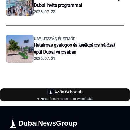
Dubai Invite programmal
2026. 07. 22
UAE, UTAZÁS, ÉLETMÓD
Hatalmas gyalogos és kerékpáros hálózat
épül Dubai városában
2026. 07. 21
Az ön Weboldala
4. Hirdetéshely hirdesse itt weboldalát
DubaiNewsGroup