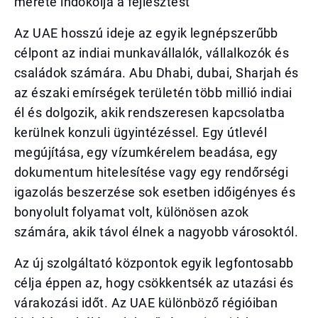
mérete indokolja a fejlesztést
Az UAE hosszú ideje az egyik legnépszerűbb
célpont az indiai munkavállalók, vállalkozók és
családok számára. Abu Dhabi, dubai, Sharjah és
az északi emírségek területén több millió indiai
él és dolgozik, akik rendszeresen kapcsolatba
kerülnek konzuli ügyintézéssel. Egy útlevél
megújítása, egy vízumkérelem beadása, egy
dokumentum hitelesítése vagy egy rendőrségi
igazolás beszerzése sok esetben időigényes és
bonyolult folyamat volt, különösen azok
számára, akik távol élnek a nagyobb városoktól.
Az új szolgáltató központok egyik legfontosabb
célja éppen az, hogy csökkentsék az utazási és
várakozási időt. Az UAE különböző régióiban