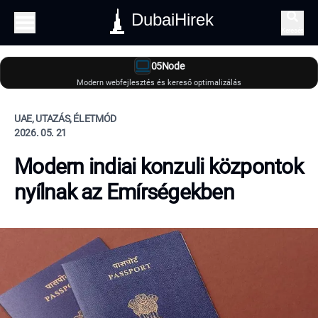
DubaiHirek
Keresés
05Node
Modern webfejlesztés és kereső optimalizálás
UAE, UTAZÁS, ÉLETMÓD
2026. 05. 21
Modern indiai konzuli központok
nyílnak az Emírségekben