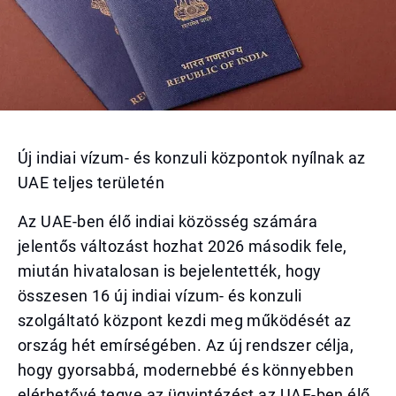
Új indiai vízum- és konzuli központok nyílnak az
UAE teljes területén
Az UAE-ben élő indiai közösség számára
jelentős változást hozhat 2026 második fele,
miután hivatalosan is bejelentették, hogy
összesen 16 új indiai vízum- és konzuli
szolgáltató központ kezdi meg működését az
ország hét emírségében. Az új rendszer célja,
hogy gyorsabbá, modernebbé és könnyebben
elérhetővé tegye az ügyintézést az UAE-ben élő