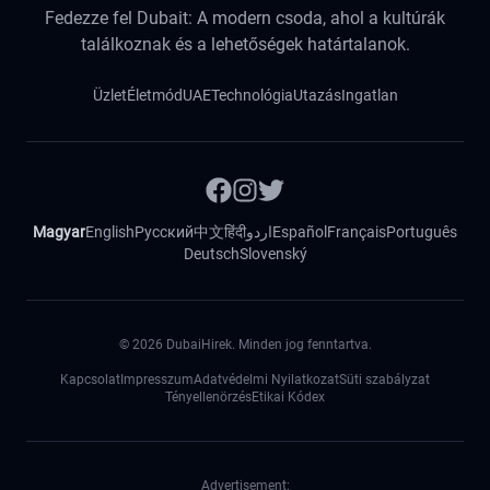
Fedezze fel Dubait: A modern csoda, ahol a kultúrák
találkoznak és a lehetőségek határtalanok.
Üzlet
Életmód
UAE
Technológia
Utazás
Ingatlan
Magyar
English
Русский
中文
हिंदी
اردو
Español
Français
Português
Deutsch
Slovenský
©
2026
DubaiHirek. Minden jog fenntartva.
Kapcsolat
Impresszum
Adatvédelmi Nyilatkozat
Süti szabályzat
Tényellenörzés
Etikai Kódex
Advertisement: