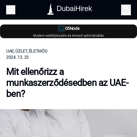
DubaiHirek
Keresés
05Node
Modern webfejlesztés és kereső optimalizálás
UAE, ÜZLET, ÉLETMÓD
2024. 12. 22
Mit ellenőrizz a
munkaszerződésedben az UAE-
ben?