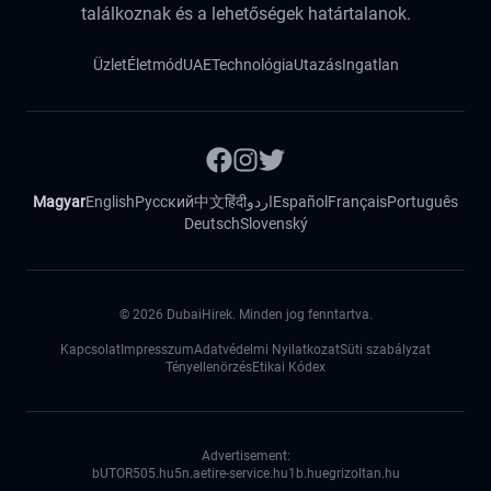
találkoznak és a lehetőségek határtalanok.
Üzlet
Életmód
UAE
Technológia
Utazás
Ingatlan
Magyar
English
Русский
中文
हिंदी
اردو
Español
Français
Português
Deutsch
Slovenský
©
2026
DubaiHirek. Minden jog fenntartva.
Kapcsolat
Impresszum
Adatvédelmi Nyilatkozat
Süti szabályzat
Tényellenörzés
Etikai Kódex
Advertisement:
bUTOR5
05.hu
5n.ae
tire-service.hu
1b.hu
egrizoltan.hu