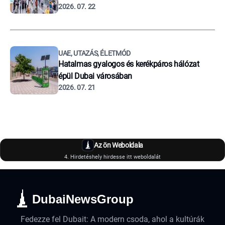
2026. 07. 22
UAE, UTAZÁS, ÉLETMÓD
Hatalmas gyalogos és kerékpáros hálózat
épül Dubai városában
2026. 07. 21
Az ön Weboldala
4. Hirdetéshely hirdesse itt weboldalát
DubaiNewsGroup
Fedezze fel Dubait: A modern csoda, ahol a kultúrák