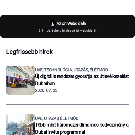
Az ön Weboldala
3. Hirdetéshely hirdesse itt weboldalát
Legfrissebb hírek
UAE, TECHNOLÓGIA, UTAZÁS, ÉLETMÓD
Új digitális rendszer gyorsítja az útlevélkezelést
Dubaiban
2026. 07. 25
UAE, UTAZÁS, ÉLETMÓD
Több mint háromezer dirhamos kedvezmény a
Dubai Invite programmal