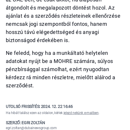
átgondolt és megalapozott döntést hozol. Az
ajánlat és a szerződés részleteinek ellenőrzése
nemcsak jogi szempontból fontos, hanem
hosszú távú elégedettséged és anyagi
biztonságod érdekében is.
Ne feledd, hogy ha a munkáltató helytelen
adatokat nyújt be a MOHRE számára, súlyos
pénzbírsággal számolhat, ezért nyugodtan
kérdezz rá minden részletre, mielőtt aláírod a
szerződést.
UTOLSÓ FRISSÍTÉS:
2024. 12. 22 16:46
Ha hibát találsz ezen az oldalon, kérlek
jelezd nekünk e-mailben
.
SZERZŐ: EGRI ZOLTÁN
egri.zoltan@dubainewsgroup.com