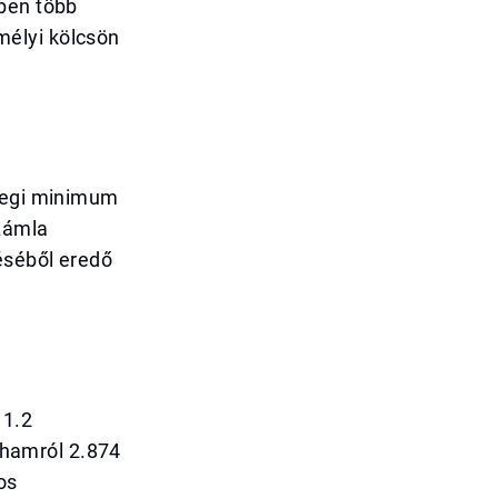
kben több
mélyi kölcsön
nlegi minimum
számla
éséből eredő
 1.2
irhamról 2.874
os