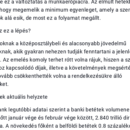
ne ez a változtatás a munkaerőpiacra. Az elmúlt hete
, hogy megemelik a minimum egyenleget, amely a sze
 alá esik, de most ez a folyamat megállt.
z ez a lépés?
oknak a középosztálybeli és alacsonyabb jövedelmű
knak, akik gyakran nehezen tudják fenntartani a jele
. Az emelés komoly terhet rótt volna rájuk, hiszen a 
oz kapcsolódó díjak, illetve a követelmények megsért
ovább csökkenthették volna a rendelkezésükre álló
ket.
ek aktuális helyzete
nk legutóbbi adatai szerint a banki betétek volumene
őtt január vége és február vége között, 2.840 trillió d
mra. A növekedés főként a belföldi betétek 0.8 százalék