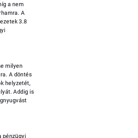
míg a nem
irhamra. A
vezetek 3.8
yi
se milyen
ra. A döntés
k helyzetét,
lyát. Addig is
egnyugvást
a pénzügyi