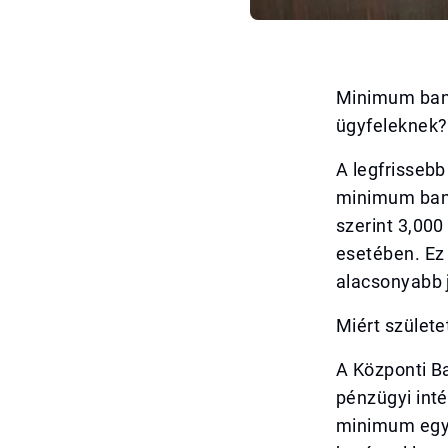
Minimum bank
ügyfeleknek?
A legfrissebb
minimum bank
szerint 3,000
esetében. Ez 
alacsonyabb 
Miért születe
A Központi Ba
pénzügyi int
minimum egye