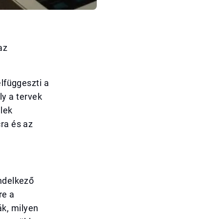
az
elfüggeszti a
y a tervek
elek
ra és az
endelkező
re a
k, milyen