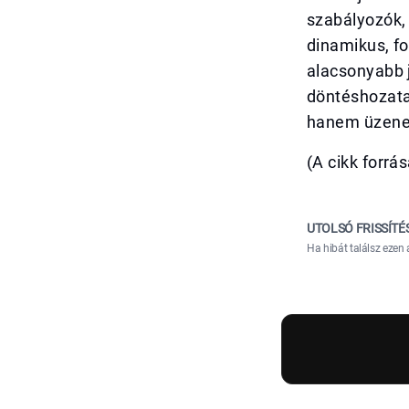
szabályozók,
dinamikus, fo
alacsonyabb j
döntéshozata
hanem üzenet 
(A cikk forrá
UTOLSÓ FRISSÍTÉ
Ha hibát találsz ezen 