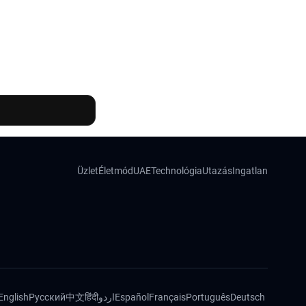
Üzlet
Életmód
UAE
Technológia
Utazás
Ingatlan
English
Русский
中文
हिंदी
اردو
Español
Français
Português
Deutsch