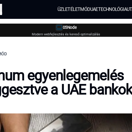
ÜZLET
ÉLETMÓD
UAE
TECHNOLÓGIA
UT
és
05Node
Modern webfejlesztés és kereső optimalizálás
TMÓD
mum egyenlegemelés
ggesztve a UAE bankok