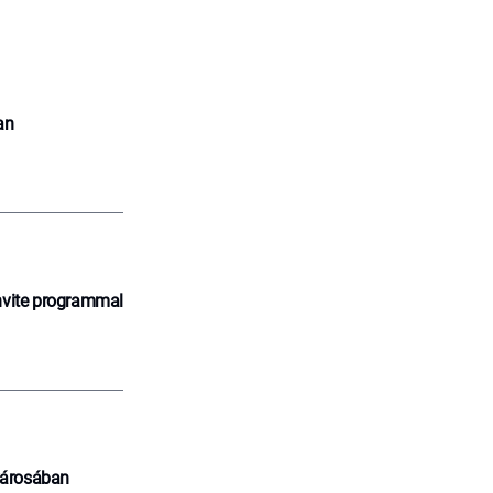
an
nvite programmal
városában