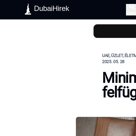
DubaiHirek
Keres
UAE, ÜZLET, ÉLE
2025. 05. 28
Mini
felfü