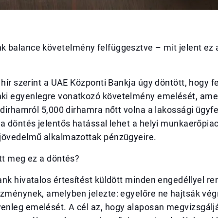
 balance követelmény felfüggesztve – mit jelent ez 
 hír szerint a UAE Központi Bankja úgy döntött, hogy f
i egyenlegre vonatkozó követelmény emelését, amel
 dirhamról 5,000 dirhamra nőtt volna a lakossági ügyf
a döntés jelentős hatással lehet a helyi munkaerőpiac
jövedelmű alkalmazottak pénzügyeire.
tt meg ez a döntés?
nk hivatalos értesítést küldött minden engedéllyel r
ézménynek, amelyben jelezte: egyelőre ne hajtsák vég
nleg emelését. A cél az, hogy alaposan megvizsgáljá