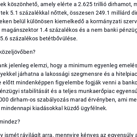
 köszönhető, amely elérte a 2.625 trillió dirhamot, 
tek 5.1 százalékkal nőttek, összesen 249.1 milliárd d
éteken belül különösen kiemelkedő a kormányzati szer
a magánszektor 1.4 százalékos és a nem banki pénzüg
5.6 százalékos betétbővülése.
 közeljövőben?
ank jelenleg elemzi, hogy a minimum egyenleg emelé
ekkel járhatna a lakossági szegmensre és a hitelpiac
e előtt mindenképpen figyelembe fogják venni a banko
énzügyi stabilitását és a teljes munkaerőpiac egyensú
 3,000 dirham-os szabályozás marad érvényben, ami m
a mindennapi kiadásokkal küzdő ügyfélnek.
 mindez?
y ismét rávilágít arra, mennyire kényes az egyensúly 