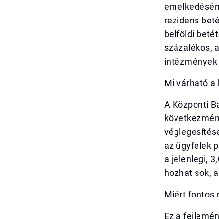
emelkedésének
rezidens beté
belföldi bet
százalékos, 
intézmények 
Mi várható a
A Központi B
következmény
véglegesítés
az ügyfelek p
a jelenlegi,
hozhat sok, 
Miért fontos
Ez a fejlemén