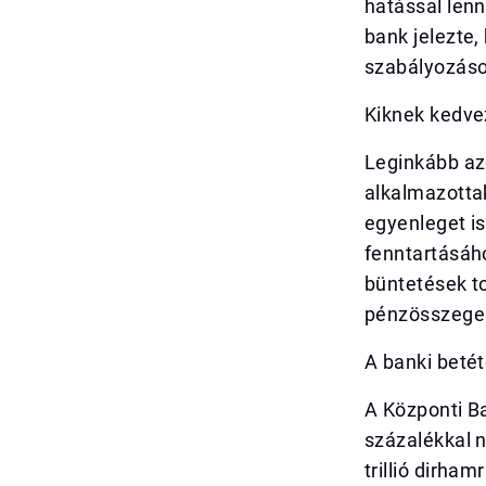
hatással len
bank jelezte
szabályozások
Kiknek kedve
Leginkább az
alkalmazotta
egyenleget is
fenntartásáh
büntetések t
pénzösszege
A banki betét
A Központi Ba
százalékkal n
trillió dirha