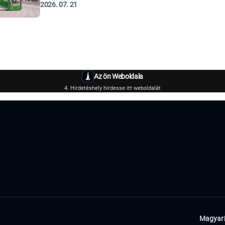
2026. 07. 21
Az ön Weboldala
4. Hirdetéshely hirdesse itt weboldalát
Magyar