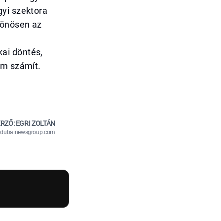
gyi szektora
lönösen az
ai döntés,
am számít.
RZŐ: EGRI ZOLTÁN
n@dubainewsgroup.com