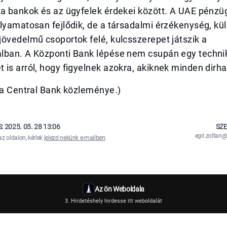
 a bankok és az ügyfelek érdekei között. A UAE pénzü
lyamatosan fejlődik, de a társadalmi érzékenység, kü
övedelmű csoportok felé, kulcsszerepet játszik a
lban. A Központi Bank lépése nem csupán egy technik
is arról, hogy figyelnek azokra, akiknek minden dirh
sa Central Bank közleménye.)
S:
2025. 05. 28 13:06
SZE
egri.zolta
az oldalon, kérlek
jelezd nekünk e-mailben
.
Az ön Weboldala
3. Hirdetéshely hirdesse itt weboldalát