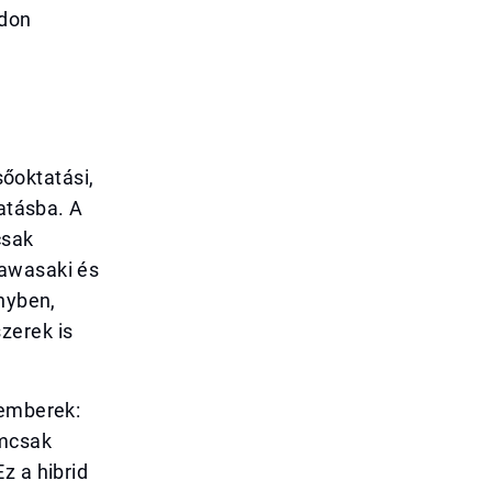
ódon
a
sőoktatási,
tatásba. A
csak
Kawasaki és
ényben,
zerek is
kemberek:
emcsak
z a hibrid