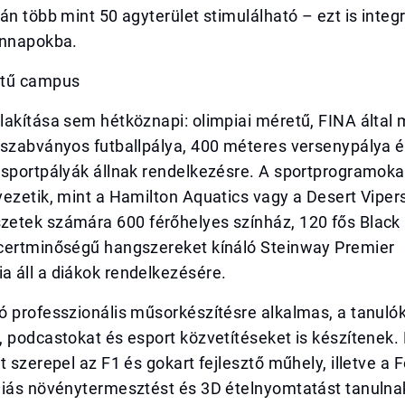
án több mint 50 agyterület stimulálható – ezt is integ
ennapokba.
ntű campus
akítása sem hétköznapi: olimpiai méretű, FINA által 
 szabványos futballpálya, 400 méteres versenypálya 
 sportpályák állnak rendelkezésre. A sportprogramoka
ezetik, mint a Hamilton Aquatics vagy a Desert Viper
etek számára 600 férőhelyes színház, 120 fős Black 
certminőségű hangszereket kínáló Steinway Premier
 áll a diákok rendelkezésére.
 professzionális műsorkészítésre alkalmas, a tanulók
 podcastokat és esport közvetítéseket is készítenek.
t szerepel az F1 és gokart fejlesztő műhely, illetve a
niás növénytermesztést és 3D ételnyomtatást tanulna