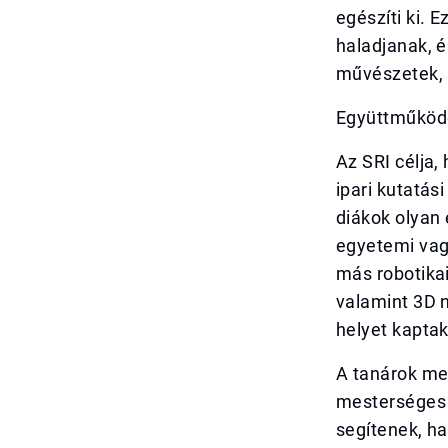
egészíti ki. 
haladjanak, é
művészetek, 
Együttműködé
Az SRI célja, 
ipari kutatás
diákok olyan
egyetemi vag
más robotikai
valamint 3D 
helyet kaptak
A tanárok mel
mesterséges 
segítenek, ha