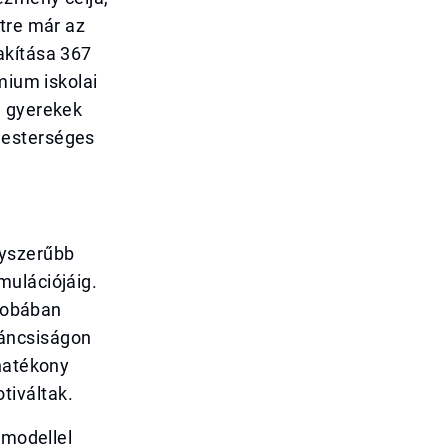
étre már az
akítása 367
mium iskolai
a gyerekek
mesterséges
gyszerűbb
mulációjáig.
szobában
íváncsiságon
 hatékony
tiváltak.
 modellel