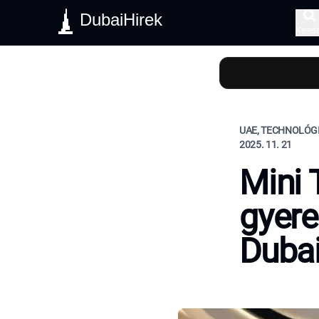
DubaiHirek
Keres
UAE, TECHNOLÓG
2025. 11. 21
Mini 
gyere
Dubai