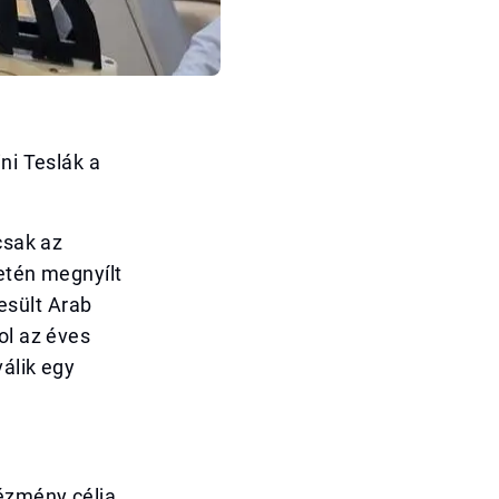
ni Teslák a
csak az
letén megnyílt
esült Arab
ol az éves
álik egy
ézmény célja,