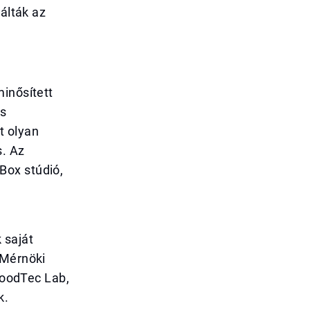
rálták az
minősített
és
t olyan
s. Az
Box stúdió,
 saját
 Mérnöki
 FoodTec Lab,
k.