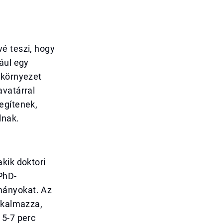
é teszi, hogy
ául egy
 környezet
avatárral
egítenek,
lnak.
kik doktori
 PhD-
mányokat. Az
alkalmazza,
 5-7 perc