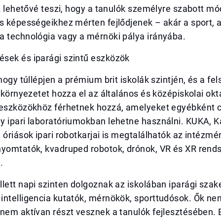
Ez lehetővé teszi, hogy a tanulók személyre szabott m
s képességeikhez mérten fejlődjenek – akár a sport, 
a technológia vagy a mérnöki pálya irányába.
sek és iparági szintű eszközök
hogy túllépjen a prémium brit iskolák szintjén, és a fel
i környezetet hozza el az általános és középiskolai ok
 eszközökhöz férhetnek hozzá, amelyeket egyébként 
y ipari laboratóriumokban lehetne használni. KUKA, 
 óriások ipari robotkarjai is megtalálhatók az intézm
nyomtatók, kvadruped robotok, drónok, VR és XR rends
.
lett napi szinten dolgoznak az iskolában iparági sza
intelligencia kutatók, mérnökök, sporttudósok. Ők n
nem aktívan részt vesznek a tanulók fejlesztésében. E