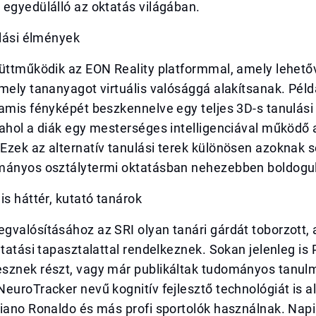
egyedülálló az oktatás világában.
ulási élmények
üttműködik az EON Reality platformmal, amely lehetőv
mely tananyagot virtuális valósággá alakítsanak. Péld
amis fényképét beszkennelve egy teljes 3D-s tanulási
ahol a diák egy mesterséges intelligenciával működő 
zek az alternatív tanulási terek különösen azoknak s
mányos osztálytermi oktatásban nehezebben boldogu
is háttér, kutató tanárok
valósításához az SRI olyan tanári gárdát toborzott, a
utatási tapasztalattal rendelkeznek. Sokan jelenleg is
sznek részt, vagy már publikáltak tudományos tanul
euroTracker nevű kognitív fejlesztő technológiát is 
iano Ronaldo és más profi sportolók használnak. Napi