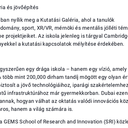
ria és jövőépítés
ban nyílik meg a Kutatási Galéria, ahol a tanulók
domány, sport, XR/VR, mérnöki és mentális jólléti té
e projektjeiket. Az iskola jelenleg is tárgyal Cambrid
yekkel a kutatási kapcsolatok mélyítése érdekében.
yszerűen egy drága iskola – hanem egy vízió, amely ú
A több mint 200,000 dirham tandíj mögött egy olyan ért
iztosít a jövő technológiáihoz, iparági szakértelemhe
ntű infrastruktúrához már gyermekkorban. Dubai eze
annak, hogyan válhat az oktatás valódi innovációs kö
ros, hanem a világ számára is.
ása GEMS School of Research and Innovation (SRI) kö