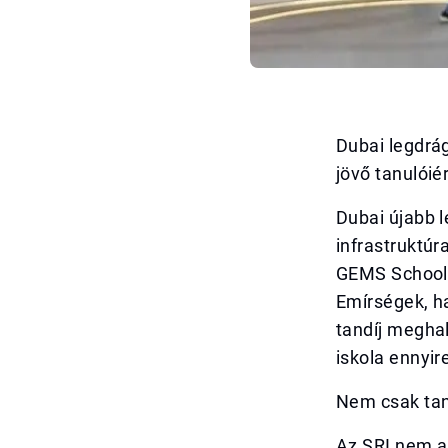
Dubai legdrág
jövő tanulóiér
Dubai újabb l
infrastruktúr
GEMS School 
Emírségek, ha
tandíj meghal
iskola ennyir
Nem csak tan
Az SRI nem a