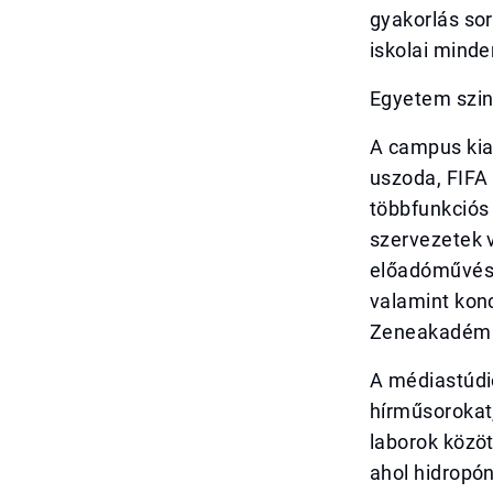
gyakorlás sor
iskolai mind
Egyetem szi
A campus kial
uszoda, FIFA
többfunkciós
szervezetek v
előadóművész
valamint kon
Zeneakadémia
A médiastúdió
hírműsorokat,
laborok közöt
ahol hidropó