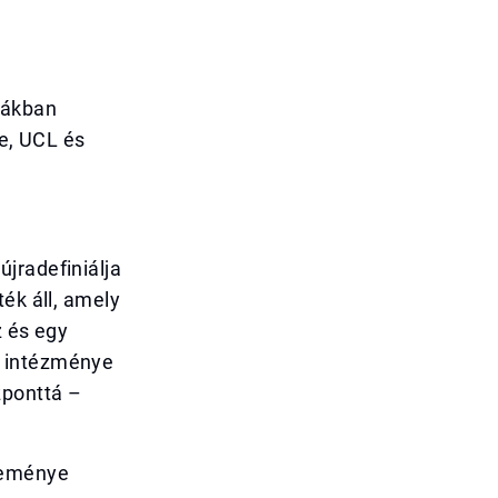
mákban
ge, UCL és
jradefiniálja
ék áll, amely
z és egy
n intézménye
zponttá –
zleménye