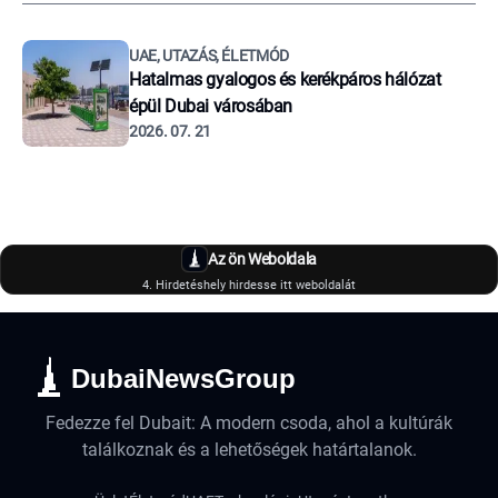
UAE, UTAZÁS, ÉLETMÓD
Hatalmas gyalogos és kerékpáros hálózat
épül Dubai városában
2026. 07. 21
Az ön Weboldala
4. Hirdetéshely hirdesse itt weboldalát
DubaiNewsGroup
Fedezze fel Dubait: A modern csoda, ahol a kultúrák
találkoznak és a lehetőségek határtalanok.