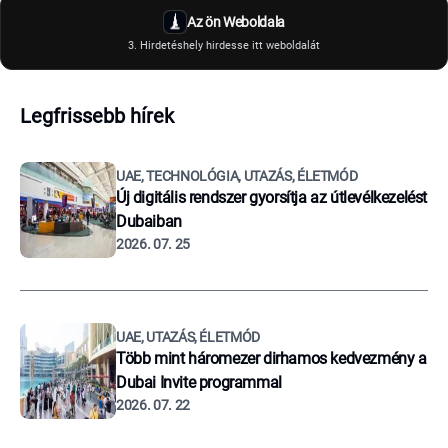
Az ön Weboldala
3. Hirdetéshely hirdesse itt weboldalát
Legfrissebb hírek
UAE, TECHNOLÓGIA, UTAZÁS, ÉLETMÓD
Új digitális rendszer gyorsítja az útlevélkezelést
Dubaiban
2026. 07. 25
UAE, UTAZÁS, ÉLETMÓD
Több mint háromezer dirhamos kedvezmény a
Dubai Invite programmal
2026. 07. 22