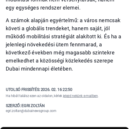
egy egységes rendszer elemei.
A számok alapján egyértelmű: a város nemcsak
követi a globális trendeket, hanem saját, jól
működő mobilitási stratégiát alakított ki. És ha a
jelenlegi növekedési ütem fennmarad, a
következő években még magasabb szintekre
emelkedhet a közösségi közlekedés szerepe
Dubai mindennapi életében.
UTOLSÓ FRISSÍTÉS:
2026. 02. 16 22:50
Ha hibát találsz ezen az oldalon, kérlek
jelezd nekünk e-mailben
.
SZERZŐ: EGRI ZOLTÁN
egri.zoltan@dubainewsgroup.com