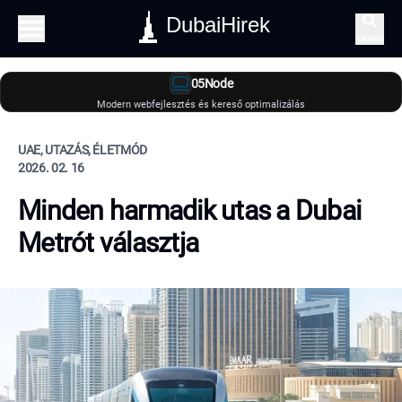
DubaiHirek
Keresés
05Node
Modern webfejlesztés és kereső optimalizálás
UAE, UTAZÁS, ÉLETMÓD
2026. 02. 16
Minden harmadik utas a Dubai
Metrót választja