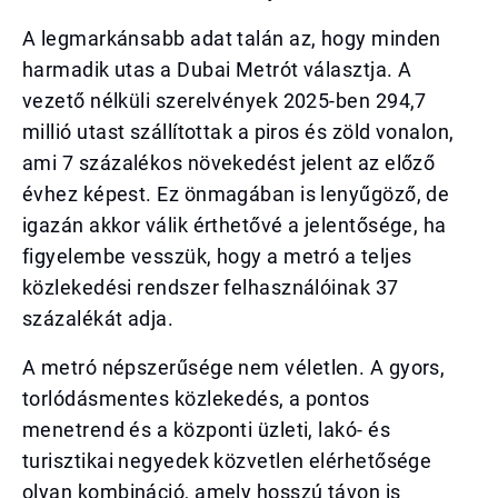
A legmarkánsabb adat talán az, hogy minden
harmadik utas a Dubai Metrót választja. A
vezető nélküli szerelvények 2025-ben 294,7
millió utast szállítottak a piros és zöld vonalon,
ami 7 százalékos növekedést jelent az előző
évhez képest. Ez önmagában is lenyűgöző, de
igazán akkor válik érthetővé a jelentősége, ha
figyelembe vesszük, hogy a metró a teljes
közlekedési rendszer felhasználóinak 37
százalékát adja.
A metró népszerűsége nem véletlen. A gyors,
torlódásmentes közlekedés, a pontos
menetrend és a központi üzleti, lakó- és
turisztikai negyedek közvetlen elérhetősége
olyan kombináció, amely hosszú távon is