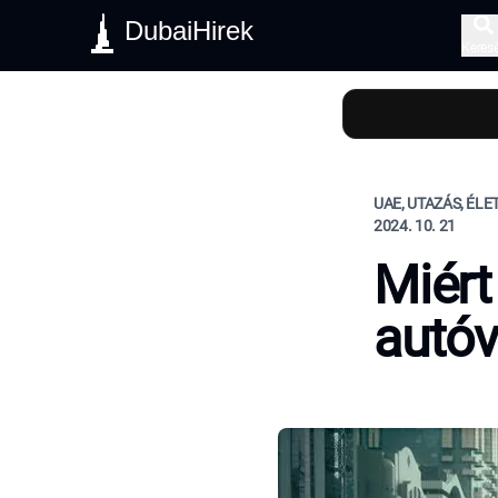
DubaiHirek
Keres
UAE, UTAZÁS, ÉL
2024. 10. 21
Miért
autóv