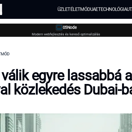
ÜZLET
ÉLETMÓD
UAE
TECHNOLÓGIA
UT
és
05Node
Modern webfejlesztés és kereső optimalizálás
ETMÓD
 válik egyre lassabbá 
al közlekedés Dubai-b