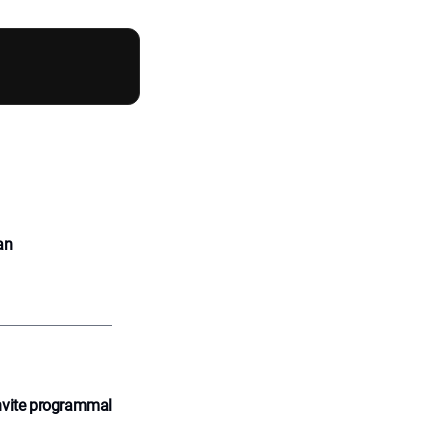
an
nvite programmal