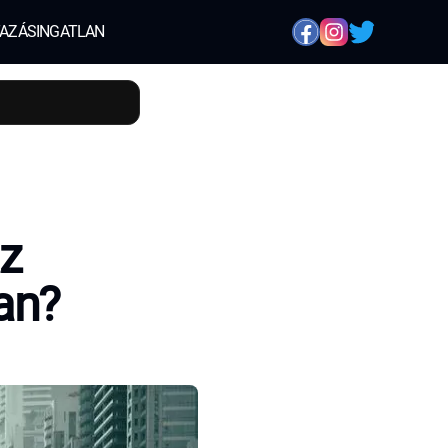
AZÁS
INGATLAN
az
an?