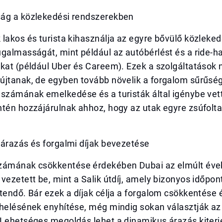
ág a közlekedési rendszerekben
lakos és turista kihasználja az egyre bővülő közleked
galmasságát, mint például az autóbérlést és a ride-ha
kat (például Uber és Careem). Ezek a szolgáltatások 
újtanak, de egyben tovább növelik a forgalom sűrűség
 számának emelkedése és a turisták által igénybe vet
ntén hozzájárulnak ahhoz, hogy az utak egyre zsúfolt
 árazás és forgalmi díjak bevezetése
zámának csökkentése érdekében Dubai az elmúlt éve
vezetett be, mint a Salik útdíj, amely bizonyos időpo
tendő. Bár ezek a díjak célja a forgalom csökkentése é
rhelésének enyhítése, még mindig sokan választják az
 Lehetséges megoldás lehet a dinamikus árazás kiterj