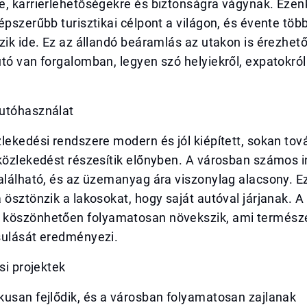
e, karrierlehetőségekre és biztonságra vágynak. Ezen
épszerűbb turisztikai célpont a világon, és évente több
zik ide. Ez az állandó beáramlás az utakon is érezhető
tó van forgalomban, legyen szó helyiekről, expatokró
utóhasználat
lekedési rendszere modern és jól kiépített, sokan tov
 közlekedést részesítik előnyben. A városban számos 
alálható, és az üzemanyag ára viszonylag alacsony. E
 ösztönzik a lakosokat, hogy saját autóval járjanak. 
köszönhetően folyamatosan növekszik, ami termész
sulását eredményezi.
si projektek
kusan fejlődik, és a városban folyamatosan zajlanak