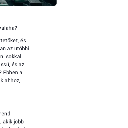
 valaha?
tetőket, és
an az utóbbi
ni sokkal
assú, és az
a? Ebben a
ak ahhoz,
trend
, akik jobb