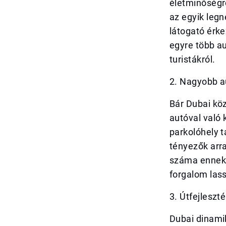
életminőségr
az egyik legn
látogató érke
egyre több au
turistákról.
2. Nagyobb a
Bár Dubai köz
autóval való
parkolóhely t
tényezők arra
száma ennek 
forgalom las
3. Útfejleszté
Dubai dinami