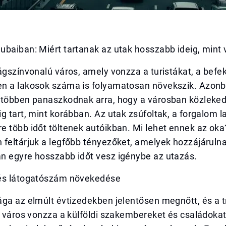
ubaiban: Miért tartanak az utak hosszabb ideig, mint
ágszínvonalú város, amely vonzza a turistákat, a befek
n a lakosok száma is folyamatosan növekszik. Azonb
 többen panaszkodnak arra, hogy a városban közleked
g tart, mint korábban. Az utak zsúfoltak, a forgalom l
e több időt töltenek autóikban. Mi lehet ennek az ok
 feltárjuk a legfőbb tényezőket, amelyek hozzájáruln
n egyre hosszabb időt vesz igénybe az utazás.
és látogatószám növekedése
ága az elmúlt évtizedekben jelentősen megnőtt, és a 
A város vonzza a külföldi szakembereket és családokat