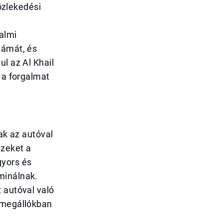
közlekedési
almi
zámát, és
l az Al Khail
 a forgalmat
ak az autóval
ezeket a
gyors és
minálnak.
 autóval való
a megállókban