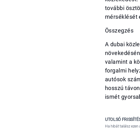
további öszt
mérséklését 
Összegzés
A dubai közl
növekedésének
valamint a k
forgalmi hely
autósok szám
hosszú távon
ismét gyorsa
UTOLSÓ FRISSÍTÉ
Ha hibát találsz ezen 