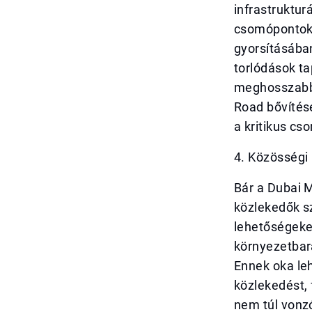
infrastruktur
csomópontok 
gyorsításában
torlódások ta
meghosszabbít
Road bővítése
a kritikus c
4. Közösségi
Bár a Dubai M
közlekedők s
lehetőségeke
környezetbar
Ennek oka leh
közlekedést,
nem túl vonz