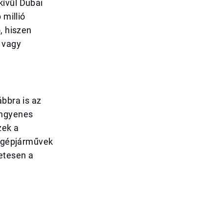
kívül Dubai
 millió
, hiszen
l vagy
ábbra is az
ingyenes
zek a
A gépjárművek
etesen a