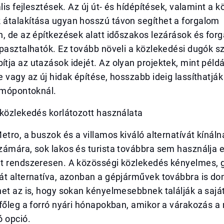
ális fejlesztések. Az új út- és hídépítések, valamint a 
átalakítása ugyan hosszú távon segíthet a forgalom
, de az építkezések alatt időszakos lezárások és forg
pasztalhatók. Ez tovább növeli a közlekedési dugók s
ja az utazások idejét. Az olyan projektek, mint példáu
 vagy az új hidak építése, hosszabb ideig lassíthatják
somópontoknál.
 közlekedés korlátozott használata
etro, a buszok és a villamos kiváló alternatívát kínáln
zámára, sok lakos és turista továbbra sem használja 
t rendszeresen. A közösségi közlekedés kényelmes, 
át alternatíva, azonban a gépjárművek továbbra is do
et az is, hogy sokan kényelmesebbnek találják a saját
 főleg a forró nyári hónapokban, amikor a várakozás 
ó opció.