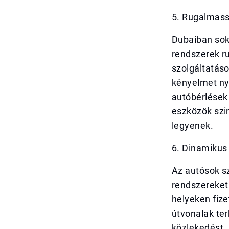
5. Rugalmass
Dubaiban sok 
rendszerek ru
szolgáltatáso
kényelmet ny
autóbérlések
eszközök szi
legyenek.
6. Dinamikus
Az autósok s
rendszereket 
helyeken fize
útvonalak te
közlekedést.