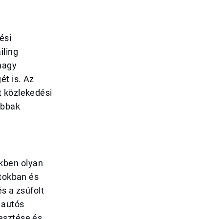
ési
iling
nagy
ét is. Az
t közlekedési
abbak
kben olyan
ntokban és
s a zsúfolt
 autós
esztése és