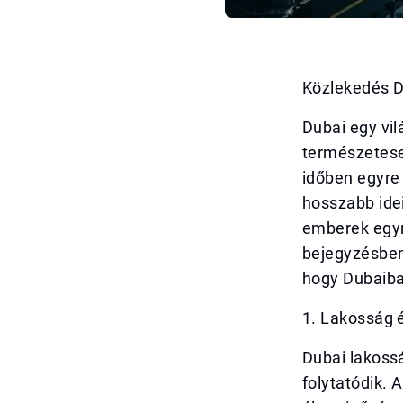
Közlekedés D
Dubai egy vil
természetese
időben egyre
hosszabb idei
emberek egyr
bejegyzésben
hogy Dubaiba
1. Lakosság 
Dubai lakoss
folytatódik. 