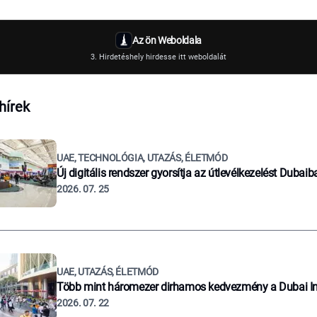
Az ön Weboldala
3. Hirdetéshely hirdesse itt weboldalát
hírek
UAE, TECHNOLÓGIA, UTAZÁS, ÉLETMÓD
Új digitális rendszer gyorsítja az útlevélkezelést Dubaib
2026. 07. 25
UAE, UTAZÁS, ÉLETMÓD
Több mint háromezer dirhamos kedvezmény a Dubai I
2026. 07. 22