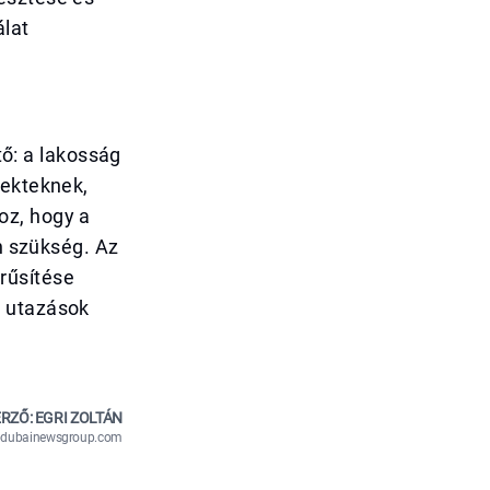
álat
ő: a lakosság
jekteknek,
oz, hogy a
an szükség. Az
rűsítése
i utazások
RZŐ: EGRI ZOLTÁN
n@dubainewsgroup.com