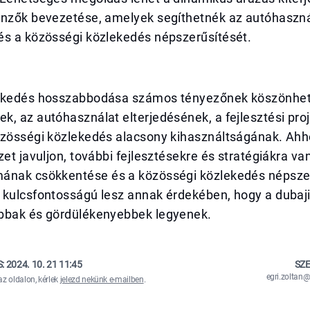
önzők bevezetése, amelyek segíthetnék az autóhaszn
és a közösségi közlekedés népszerűsítését.
ekedés hosszabbodása számos tényezőnek köszönhet
, az autóhasználat elterjedésének, a fejlesztési pro
özösségi közlekedés alacsony kihasználtságának. Ahh
zet javuljon, további fejlesztésekre és stratégiákra v
ának csökkentése és a közösségi közlekedés népsze
 kulcsfontosságú lesz annak érdekében, hogy a dubaj
bbak és gördülékenyebbek legyenek.
S:
2024. 10. 21 11:45
SZE
egri.zolta
az oldalon, kérlek
jelezd nekünk e-mailben
.