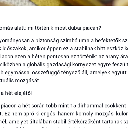
omás alatt: mi történik most dubai piacán?
yományosan a biztonság szimbóluma a befektetők s
 időszakok, amikor éppen ez a stabilnak hitt eszköz 
piacon ezen a héten pontosan ez történik: az arany ár
miközben a globális gazdasági környezet egyre feszült
b egymással összefüggő tényező áll, amelyek együtt a
tuális mozgását.
a hét elejétől
ypiacon a hét során több mint 15 dirhammal csökkent 
 Ez nem apró kilengés, hanem komoly mozgás, külö
él, amelyet általában stabil értékőrzőként tartanak 