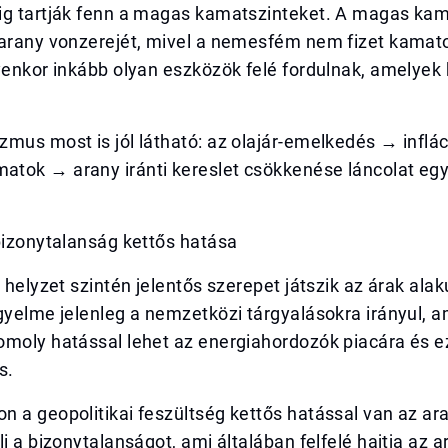
ig tartják fenn a magas kamatszinteket. A magas kam
 arany vonzerejét, mivel a nemesfém nem fizet kamato
lyenkor inkább olyan eszközök felé fordulnak, amelye
mus most is jól látható: az olajár-emelkedés → inflá
tok → arany iránti kereslet csökkenése láncolat eg
bizonytalanság kettős hatása
i helyzet szintén jelentős szerepet játszik az árak ala
gyelme jelenleg a nemzetközi tárgyalásokra irányul, 
omoly hatással lehet az energiahordozók piacára és e
s.
 a geopolitikai feszültség kettős hatással van az ar
li a bizonytalanságot, ami általában felfelé hajtja az a