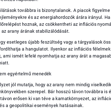
kilátások továbbra is bizonytalanok. A piacok figyelme
fejleményekre és az energiahordozók árára irányul. Ha
lőrelépést hoznak, az csökkentheti az inflációs nyomá
az arany árának stabilizálódását.
gy esetleges újabb feszültség vagy a tárgyalások ö
rdíthatja a hangulatot. Ilyenkor az inflációs félelmek
, ami ismét lefelé nyomhatja az arany árát a magas
iatt.
nem egyértelmű menedék
elyzet jól mutatja, hogy az arany nem mindig viselkedi
ankönyvekben szerepel. Bár hosszú távon továbbra is 
 távon erősen ki van téve a kamatkörnyezet, az infláci
és a geopolitikai események hatásainak.