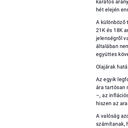
karátos arany
hét elején en
A különböző t
21K és 18K ar
jelenségről v
általában ne
együttes kö
Olajárak hatá
Az egyik leg
ára tartósan 
–, az infláci
hiszen az ara
A valóság az
számítanak, 