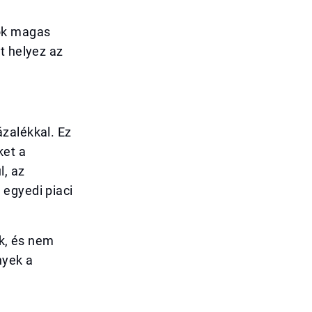
mok magas
t helyez az
zalékkal. Ez
ket a
l, az
 egyedi piaci
ak, és nem
nyek a