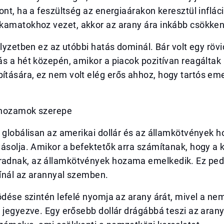
ont, ha a feszültség az energiaárakon keresztül infláci
kamatokhoz vezet, akkor az arany ára inkább csökken
elyzetben ez az utóbbi hatás dominál. Bár volt egy rövi
s a hét közepén, amikor a piacok pozitívan reagáltak
tására, ez nem volt elég erős ahhoz, hogy tartós em
a hozamok szerepe
 globálisan az amerikai dollár és az államkötvények 
yásolja. Amikor a befektetők arra számítanak, hogy a
dnak, az államkötvények hozama emelkedik. Ez ped
kínál az arannyal szemben.
ödése szintén lefelé nyomja az arany árát, mivel a n
 jegyezve. Egy erősebb dollár drágábbá teszi az aran