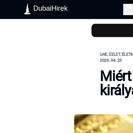
DubaiHirek
Keres
UAE, ÜZLET, ÉLE
2026. 04. 23
Miér
királ