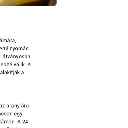
zámára,
kerül nyomás
a látványosan
ebbé válik. A
lakítják a
az arany ára
nösen egy
számon. A 24