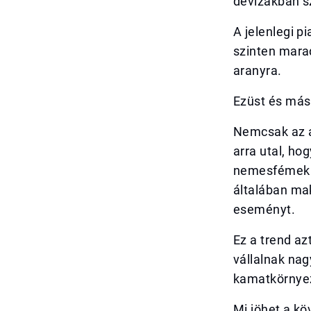
devizákban s
A jelenlegi 
szinten marad
aranyra.
Ezüst és más
Nemcsak az ar
arra utal, ho
nemesfémek i
általában ma
eseményt.
Ez a trend az
vállalnak na
kamatkörnyez
Mi jöhet a k