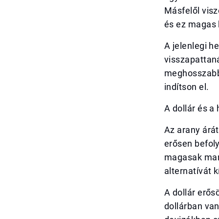
Másfelől visz
és ez magas 
A jelenlegi h
visszapattaná
meghosszabbí
indítson el.
A dollár és 
Az arany árát
erősen befol
magasak mara
alternatívát 
A dollár erős
dollárban van