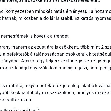
zámolva, ami csökkenti a nemzetközi keresletet.
piaci környezetben mindkét hatás érvényesül: a hoza
hatnak, miközben a dollár is stabil. Ez kettős nyomás
 nemesfémek is követik a trendet
any, hanem az ezüst ára is csökkent, több mint 2 szá
gy a befektetők általánosságban csökkentik kitettségü
rányába. Amikor egy teljes szektor egyszerre gyengü
krogazdasági tényezők dominanciáját jelzi, nem pedig
t is mutatja, hogy a befektetők jelenleg inkább kivárn
gyobb kockázatot olyan eszközökben, amelyek érzéke
et változására.
övetkező napokban?