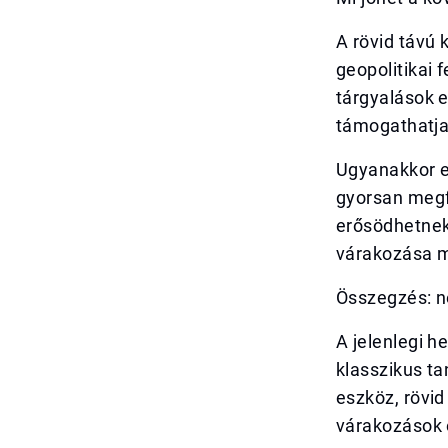
A rövid távú 
geopolitikai 
tárgyalások e
támogathatja 
Ugyanakkor e
gyorsan megfo
erősödhetnek
várakozása m
Összegzés: 
A jelenlegi h
klasszikus t
eszköz, rövid
várakozások 