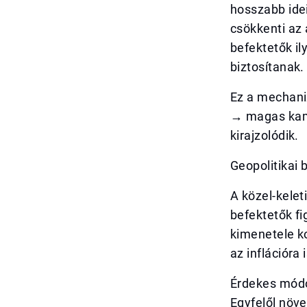
hosszabb ide
csökkenti az
befektetők i
biztosítanak.
Ez a mechaniz
→ magas kama
kirajzolódik.
Geopolitikai 
A közel-kelet
befektetők fi
kimenetele k
az inflációra i
Érdekes módon
Egyfelől növe