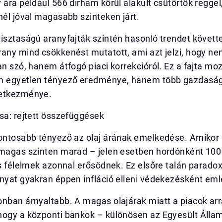
 ára például 566 dirham körül alakult csütörtök regge
nél jóval magasabb szinteken járt.
isztaságú aranyfajták szintén hasonló trendet követt
any mind csökkenést mutatott, ami azt jelzi, hogy nem
an szó, hanem átfogó piaci korrekcióról. Ez a fajta mo
m egyetlen tényező eredménye, hanem több gazdaság
vetkezménye.
sa: rejtett összefüggések
fontosabb tényező az olaj árának emelkedése. Amikor 
magas szinten marad – jelen esetben hordónként 100 d
ós félelmek azonnal erősödnek. Ez elsőre talán parado
nyat gyakran éppen infláció elleni védekezésként eml
onban árnyaltabb. A magas olajárak miatt a piacok ar
hogy a központi bankok – különösen az Egyesült Áll