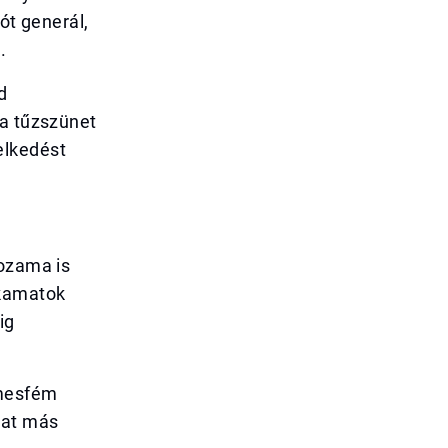
ót generál,
.
d
 a tűzszünet
elkedést
hozama is
 kamatok
ig
emesfém
yat más