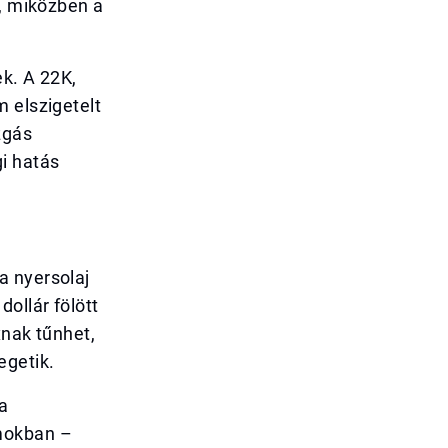
l, miközben a
ek. A 22K,
 elszigetelt
zgás
i hatás
a nyersolaj
ollár fölött
xnak tűnhet,
egetik.
ra
amokban –