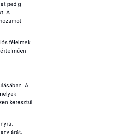
at pedig
t. A
k hozamot
ciós félelmek
yértelműen
kulásában. A
amelyek
zen keresztül
anyra.
rany árát.