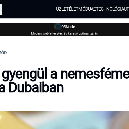
ÜZLET
ÉLETMÓD
UAE
TECHNOLÓGIA
UT
és
05Node
Modern webfejlesztés és kereső optimalizálás
TMÓD
t gyengül a nemesfém
ya Dubaiban