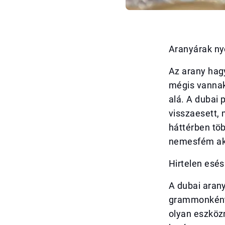
Aranyárak ny
Az arany hag
mégis vannak
alá. A dubai 
visszaesett, 
háttérben töb
nemesfém ak
Hirtelen esés 
A dubai aran
grammonként.
olyan eszközn