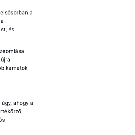
 elsősorban a
 a
st, és
sszeomlása
 újra
abb kamatok
k úgy, ahogy a
értékőrző
ós