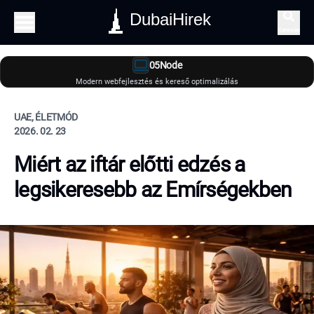
DubaiHirek
Keresés
05Node
Modern webfejlesztés és kereső optimalizálás
UAE, ÉLETMÓD
2026. 02. 23
Miért az iftár előtti edzés a
legsikeresebb az Emírségekben