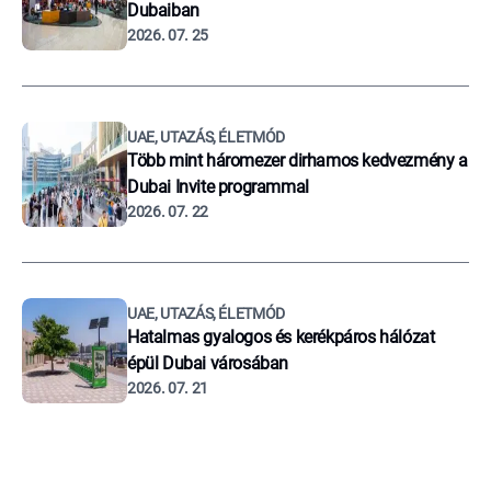
Dubaiban
2026. 07. 25
UAE, UTAZÁS, ÉLETMÓD
Több mint háromezer dirhamos kedvezmény a
Dubai Invite programmal
2026. 07. 22
UAE, UTAZÁS, ÉLETMÓD
Hatalmas gyalogos és kerékpáros hálózat
épül Dubai városában
2026. 07. 21