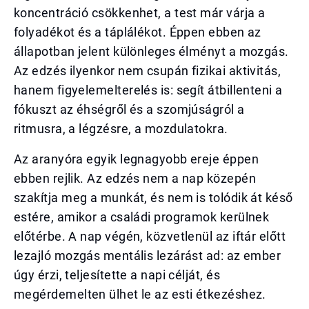
koncentráció csökkenhet, a test már várja a
folyadékot és a táplálékot. Éppen ebben az
állapotban jelent különleges élményt a mozgás.
Az edzés ilyenkor nem csupán fizikai aktivitás,
hanem figyelemelterelés is: segít átbillenteni a
fókuszt az éhségről és a szomjúságról a
ritmusra, a légzésre, a mozdulatokra.
Az aranyóra egyik legnagyobb ereje éppen
ebben rejlik. Az edzés nem a nap közepén
szakítja meg a munkát, és nem is tolódik át késő
estére, amikor a családi programok kerülnek
előtérbe. A nap végén, közvetlenül az iftár előtt
lezajló mozgás mentális lezárást ad: az ember
úgy érzi, teljesítette a napi célját, és
megérdemelten ülhet le az esti étkezéshez.