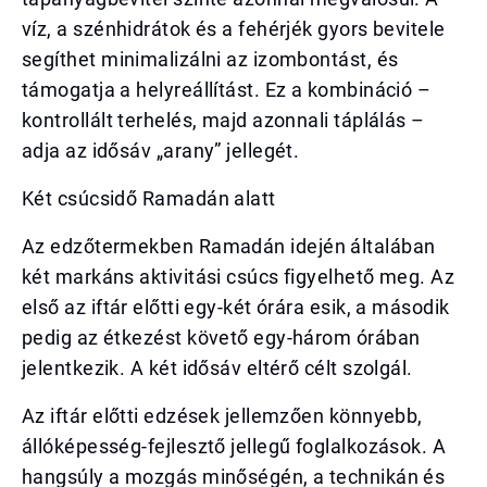
víz, a szénhidrátok és a fehérjék gyors bevitele
segíthet minimalizálni az izombontást, és
támogatja a helyreállítást. Ez a kombináció –
kontrollált terhelés, majd azonnali táplálás –
adja az idősáv „arany” jellegét.
Két csúcsidő Ramadán alatt
Az edzőtermekben Ramadán idején általában
két markáns aktivitási csúcs figyelhető meg. Az
első az iftár előtti egy-két órára esik, a második
pedig az étkezést követő egy-három órában
jelentkezik. A két idősáv eltérő célt szolgál.
Az iftár előtti edzések jellemzően könnyebb,
állóképesség-fejlesztő jellegű foglalkozások. A
hangsúly a mozgás minőségén, a technikán és