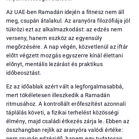
Az UAE-ben Ramadán idején a fitnesz nem áll
meg, csupán átalakul. Az aranyóra filozófiája jól
tükrözi ezt az alkalmazkodást: az edzés nem
verseny, hanem eszköz az egyensúly
megőrzésére. A nap végén, közvetlenül az iftár
előtt végzett mozgás egyszerre kínál élettani
előnyt, mentális lezárást és praktikus
időbeosztást.
Ez az időablak azért vált a legforgalmasabbá,
mert tökéletesen illeszkedik a Ramadán
ritmusához. A kontrollált erőfeszítést azonnali
táplálás követi, a fizikai terhelést közösségi
élmény, majd családi étkezés zárja le. Ebben az
összhangban rejlik az aranyóra valódi értéke:
nem csupán edzésidő, hanem egy tudatosan