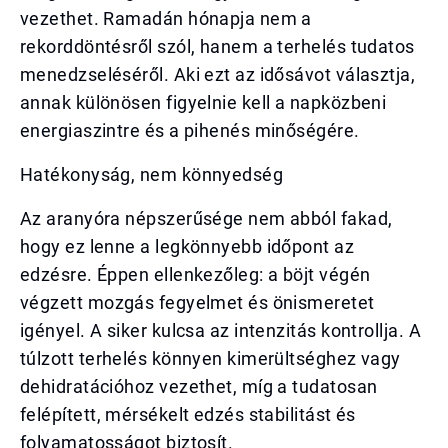
vezethet. Ramadán hónapja nem a
rekorddöntésről szól, hanem a terhelés tudatos
menedzseléséről. Aki ezt az idősávot választja,
annak különösen figyelnie kell a napközbeni
energiaszintre és a pihenés minőségére.
Hatékonyság, nem könnyedség
Az aranyóra népszerűsége nem abból fakad,
hogy ez lenne a legkönnyebb időpont az
edzésre. Éppen ellenkezőleg: a böjt végén
végzett mozgás fegyelmet és önismeretet
igényel. A siker kulcsa az intenzitás kontrollja. A
túlzott terhelés könnyen kimerültséghez vagy
dehidratációhoz vezethet, míg a tudatosan
felépített, mérsékelt edzés stabilitást és
folyamatosságot biztosít.