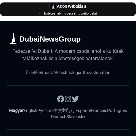
Az ön Weboldala
4. Hirdetéshely hirdesse itt weboldalát
DubaiNewsGroup
Fedezze fel Dubait: A modern csoda, ahol a kultúrák
találkoznak és a lehetőségek határtalanok.
Üzlet
Életmód
UAE
Technológia
Utazás
Ingatlan
Magyar
English
Русский
中文
हिंदी
اردو
Español
Français
Português
Deutsch
Slovenský