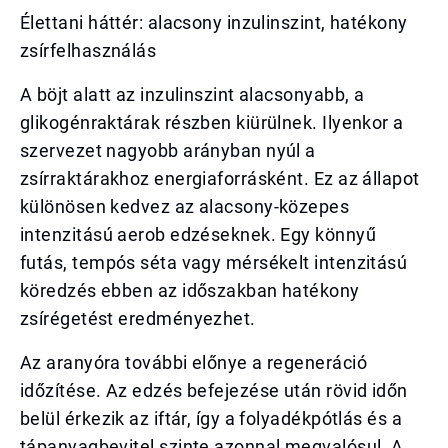
Élettani háttér: alacsony inzulinszint, hatékony
zsírfelhasználás
A böjt alatt az inzulinszint alacsonyabb, a
glikogénraktárak részben kiürülnek. Ilyenkor a
szervezet nagyobb arányban nyúl a
zsírraktárakhoz energiaforrásként. Ez az állapot
különösen kedvez az alacsony-közepes
intenzitású aerob edzéseknek. Egy könnyű
futás, tempós séta vagy mérsékelt intenzitású
köredzés ebben az időszakban hatékony
zsírégetést eredményezhet.
Az aranyóra további előnye a regeneráció
időzítése. Az edzés befejezése után rövid időn
belül érkezik az iftár, így a folyadékpótlás és a
tápanyagbevitel szinte azonnal megvalósul. A