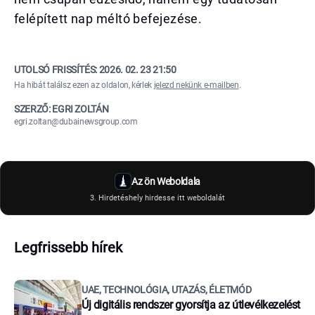
felépített nap méltó befejezése.
UTOLSÓ FRISSÍTÉS:
2026. 02. 23 21:50
Ha hibát találsz ezen az oldalon, kérlek
jelezd nekünk e-mailben
.
SZERZŐ: EGRI ZOLTÁN
egri.zoltan@dubainewsgroup.com
Az ön Weboldala
3. Hirdetéshely hirdesse itt weboldalát
Legfrissebb hírek
UAE, TECHNOLÓGIA, UTAZÁS, ÉLETMÓD
Új digitális rendszer gyorsítja az útlevélkezelést