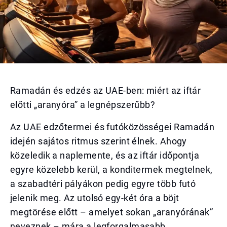
Ramadán és edzés az UAE-ben: miért az iftár
előtti „aranyóra” a legnépszerűbb?
Az UAE edzőtermei és futóközösségei Ramadán
idején sajátos ritmus szerint élnek. Ahogy
közeledik a naplemente, és az iftár időpontja
egyre közelebb kerül, a konditermek megtelnek,
a szabadtéri pályákon pedig egyre több futó
jelenik meg. Az utolsó egy-két óra a böjt
megtörése előtt – amelyet sokan „aranyórának”
neveznek – mára a legforgalmasabb