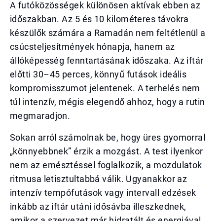
A futóközösségek különösen aktívak ebben az
időszakban. Az 5 és 10 kilométeres távokra
készülők számára a Ramadán nem feltétlenül a
csúcsteljesítmények hónapja, hanem az
állóképesség fenntartásának időszaka. Az iftár
előtti 30–45 perces, könnyű futások ideális
kompromisszumot jelentenek. A terhelés nem
túl intenzív, mégis elegendő ahhoz, hogy a rutin
megmaradjon.
Sokan arról számolnak be, hogy üres gyomorral
„könnyebbnek” érzik a mozgást. A test ilyenkor
nem az emésztéssel foglalkozik, a mozdulatok
ritmusa letisztultabbá válik. Ugyanakkor az
intenzív tempófutások vagy intervall edzések
inkább az iftár utáni idősávba illeszkednek,
amikor a szervezet már hidratált és energiával