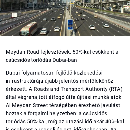
Meydan Road fejlesztések: 50%-kal csökkent a
csúcsidős torlódás Dubai-ban
Dubai folyamatosan fejlődő közlekedési
infrastruktúrája újabb jelentős mérföldkőhöz
érkezett. A Roads and Transport Authority (RTA)
által végrehajtott átfogó útfelújítási munkálatok
Al Meydan Street térségében érezhető javulást
hoztak a forgalmi helyzetben: a csúcsidős
torlódás 50%-kal, míg az utazási idő akár 40%-kal
is csökkent a reggeli és esti időszakokban. Az