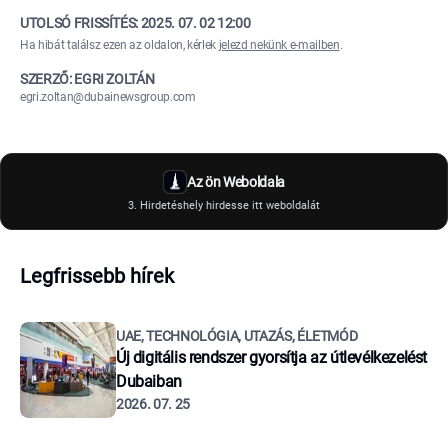
UTOLSÓ FRISSÍTÉS:
2025. 07. 02 12:00
Ha hibát találsz ezen az oldalon, kérlek
jelezd nekünk e-mailben
.
SZERZŐ: EGRI ZOLTÁN
egri.zoltan@dubainewsgroup.com
Az ön Weboldala
3. Hirdetéshely hirdesse itt weboldalát
Legfrissebb hírek
UAE, TECHNOLÓGIA, UTAZÁS, ÉLETMÓD
Új digitális rendszer gyorsítja az útlevélkezelést
Dubaiban
2026. 07. 25