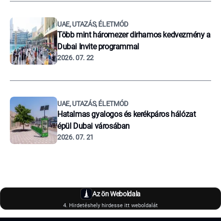
UAE, UTAZÁS, ÉLETMÓD
Több mint háromezer dirhamos kedvezmény a
Dubai Invite programmal
2026. 07. 22
UAE, UTAZÁS, ÉLETMÓD
Hatalmas gyalogos és kerékpáros hálózat
épül Dubai városában
2026. 07. 21
Az ön Weboldala
4. Hirdetéshely hirdesse itt weboldalát