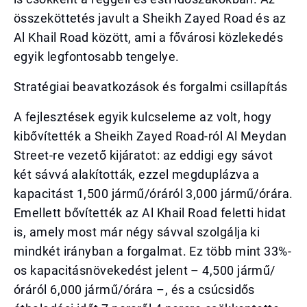
összeköttetés javult a Sheikh Zayed Road és az
Al Khail Road között, ami a fővárosi közlekedés
egyik legfontosabb tengelye.
Stratégiai beavatkozások és forgalmi csillapítás
A fejlesztések egyik kulcseleme az volt, hogy
kibővítették a Sheikh Zayed Road-ról Al Meydan
Street-re vezető kijáratot: az eddigi egy sávot
két sávvá alakították, ezzel megduplázva a
kapacitást 1,500 jármű/óráról 3,000 jármű/órára.
Emellett bővítették az Al Khail Road feletti hidat
is, amely most már négy sávval szolgálja ki
mindkét irányban a forgalmat. Ez több mint 33%-
os kapacitásnövekedést jelent – 4,500 jármű/
óráról 6,000 jármű/órára –, és a csúcsidős