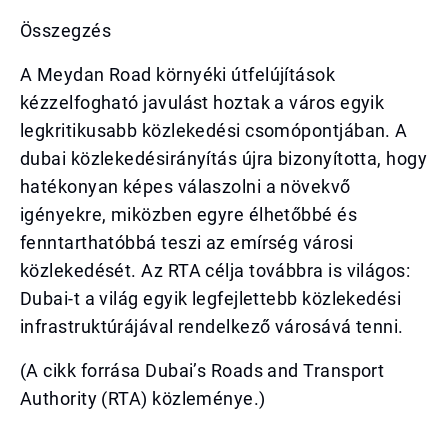
Összegzés
A Meydan Road környéki útfelújítások
kézzelfogható javulást hoztak a város egyik
legkritikusabb közlekedési csomópontjában. A
dubai közlekedésirányítás újra bizonyította, hogy
hatékonyan képes válaszolni a növekvő
igényekre, miközben egyre élhetőbbé és
fenntarthatóbbá teszi az emírség városi
közlekedését. Az RTA célja továbbra is világos:
Dubai-t a világ egyik legfejlettebb közlekedési
infrastruktúrájával rendelkező városává tenni.
(A cikk forrása Dubai’s Roads and Transport
Authority (RTA) közleménye.)