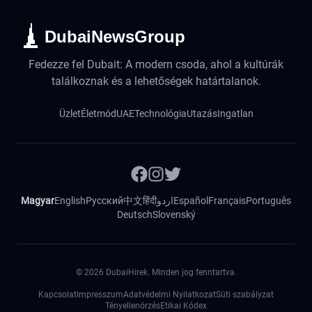
DubaiNewsGroup
Fedezze fel Dubait: A modern csoda, ahol a kultúrák
találkoznak és a lehetőségek határtalanok.
Üzlet
Életmód
UAE
Technológia
Utazás
Ingatlan
Magyar
English
Русский
中文
हिंदी
اردو
Español
Français
Português
Deutsch
Slovenský
©
2026
DubaiHirek. Minden jog fenntartva.
Kapcsolat
Impresszum
Adatvédelmi Nyilatkozat
Süti szabályzat
Tényellenörzés
Etikai Kódex