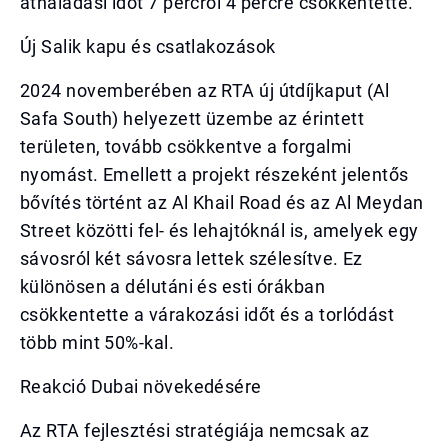
áthaladási időt 7 percről 4 percre csökkentette.
Új Salik kapu és csatlakozások
2024 novemberében az RTA új útdíjkaput (Al
Safa South) helyezett üzembe az érintett
területen, tovább csökkentve a forgalmi
nyomást. Emellett a projekt részeként jelentős
bővítés történt az Al Khail Road és az Al Meydan
Street közötti fel- és lehajtóknál is, amelyek egy
sávosról két sávosra lettek szélesítve. Ez
különösen a délutáni és esti órákban
csökkentette a várakozási időt és a torlódást
több mint 50%-kal.
Reakció Dubai növekedésére
Az RTA fejlesztési stratégiája nemcsak az