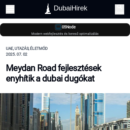
DubaiHirek
Keresés
05Node
Modern webfejlesztés és kereső optimalizálás
UAE, UTAZÁS, ÉLETMÓD
2025. 07. 02
Meydan Road fejlesztések
enyhítik a dubai dugókat