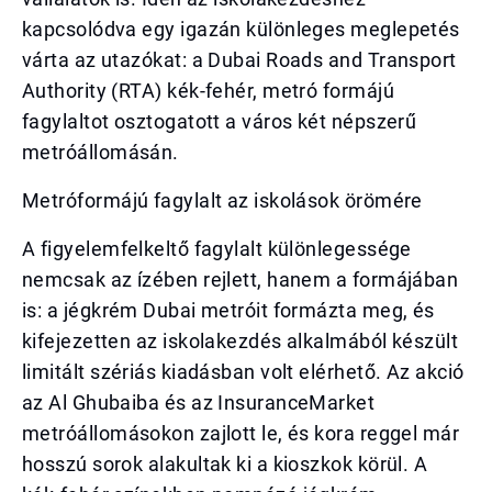
kapcsolódva egy igazán különleges meglepetés
várta az utazókat: a Dubai Roads and Transport
Authority (RTA) kék-fehér, metró formájú
fagylaltot osztogatott a város két népszerű
metróállomásán.
Metróformájú fagylalt az iskolások örömére
A figyelemfelkeltő fagylalt különlegessége
nemcsak az ízében rejlett, hanem a formájában
is: a jégkrém Dubai metróit formázta meg, és
kifejezetten az iskolakezdés alkalmából készült
limitált szériás kiadásban volt elérhető. Az akció
az Al Ghubaiba és az InsuranceMarket
metróállomásokon zajlott le, és kora reggel már
hosszú sorok alakultak ki a kioszkok körül. A