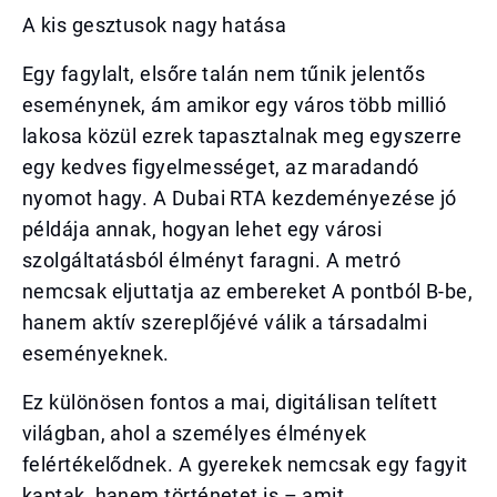
A kis gesztusok nagy hatása
Egy fagylalt, elsőre talán nem tűnik jelentős
eseménynek, ám amikor egy város több millió
lakosa közül ezrek tapasztalnak meg egyszerre
egy kedves figyelmességet, az maradandó
nyomot hagy. A Dubai RTA kezdeményezése jó
példája annak, hogyan lehet egy városi
szolgáltatásból élményt faragni. A metró
nemcsak eljuttatja az embereket A pontból B-be,
hanem aktív szereplőjévé válik a társadalmi
eseményeknek.
Ez különösen fontos a mai, digitálisan telített
világban, ahol a személyes élmények
felértékelődnek. A gyerekek nemcsak egy fagyit
kaptak, hanem történetet is – amit