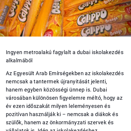
Ingyen metroalakú fagylalt a dubai iskolakezdés
alkalmából
Az Egyesült Arab Emírségekben az iskolakezdés
nemcsak a tantermek újranyitását jelenti,
hanem egyben közösségi ünnep is. Dubai
városában különösen figyelemre méltó, hogy az
év ezen időszakát milyen leleményesen és
pozitívan használják ki – nemcsak a diákok és
szülők, hanem az önkormányzati szervek és
vállalatok is. Idén az iskolakezdéshez