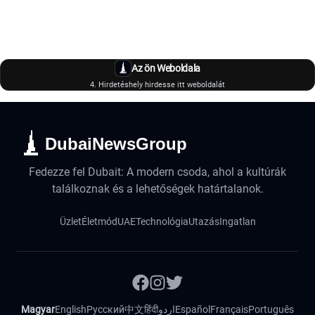
Az ön Weboldala
4. Hirdetéshely hirdesse itt weboldalát
DubaiNewsGroup
Fedezze fel Dubait: A modern csoda, ahol a kultúrák
találkoznak és a lehetőségek határtalanok.
Üzlet
Életmód
UAE
Technológia
Utazás
Ingatlan
Magyar
English
Русский
中文
हिंदी
اردو
Español
Français
Português