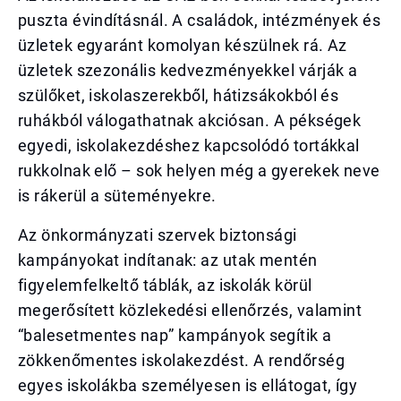
puszta évindításnál. A családok, intézmények és
üzletek egyaránt komolyan készülnek rá. Az
üzletek szezonális kedvezményekkel várják a
szülőket, iskolaszerekből, hátizsákokból és
ruhákból válogathatnak akciósan. A pékségek
egyedi, iskolakezdéshez kapcsolódó tortákkal
rukkolnak elő – sok helyen még a gyerekek neve
is rákerül a süteményekre.
Az önkormányzati szervek biztonsági
kampányokat indítanak: az utak mentén
figyelemfelkeltő táblák, az iskolák körül
megerősített közlekedési ellenőrzés, valamint
“balesetmentes nap” kampányok segítik a
zökkenőmentes iskolakezdést. A rendőrség
egyes iskolákba személyesen is ellátogat, így