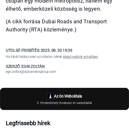
csupán egy modern metropolisz, hanem egy
élhető, emberközeli közösség is legyen.
(A cikk forrása Dubai Roads and Transport
Authority (RTA) közleménye.)
UTOLSÓ FRISSÍTÉS:
2025. 08. 30 19:39
Ha hibát találsz ezen az oldalon, kérlek
jelezd nekünk e-mailben
.
SZERZŐ: EGRI ZOLTÁN
egri.zoltan@dubainewsgroup.com
Az ön Weboldala
3. Hirdetéshely hirdesse itt weboldalát
Legfrissebb hírek