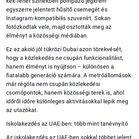
kék-fehér színekben pompázó jégkrém
egyszerre jelentett hűsítő csemegét és
Instagram-kompatibilis szuvenírt. Sokan
fotózkodtak vele, majd osztották meg az
élményt a közösségi médiában.
Ez az akció jól tükrözi Dubai azon törekvését,
hogy a közlekedés ne csupán funkcionalitást,
hanem élményt is nyújtson – különösen a
fiatalabb generáció számára. A metróállomások
már régóta nem csupán közlekedési
csomópontok, hanem közösségi terek is, ahol
időről időre különleges aktivitásokkal lepik meg
az utazókat.
Iskolakezdés az UAE-ben: több mint tanévnyitó
Az iskolakezdés az UAE-ben sokkal többet jelent