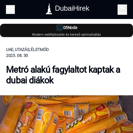
DubaiHirek
Keresés
05Node
Modern webfejlesztés és kereső optimalizálás
UAE, UTAZÁS, ÉLETMÓD
2025. 08. 30
Metró alakú fagylaltot kaptak a
dubai diákok