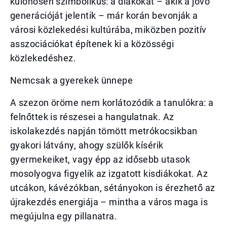
különösen szimbolikus: a diákokat – akik a jövő
generációját jelentik – már korán bevonják a
városi közlekedési kultúrába, miközben pozitív
asszociációkat építenek ki a közösségi
közlekedéshez.
Nemcsak a gyerekek ünnepe
A szezon öröme nem korlátozódik a tanulókra: a
felnőttek is részesei a hangulatnak. Az
iskolakezdés napján tömött metrókocsikban
gyakori látvány, ahogy szülők kísérik
gyermekeiket, vagy épp az idősebb utasok
mosolyogva figyelik az izgatott kisdiákokat. Az
utcákon, kávézókban, sétányokon is érezhető az
újrakezdés energiája – mintha a város maga is
megújulna egy pillanatra.