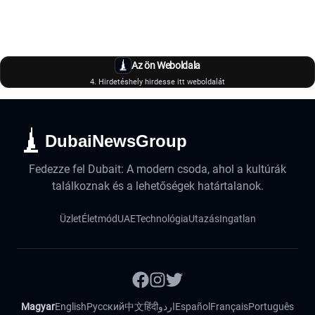
Az ön Weboldala
4. Hirdetéshely hirdesse itt weboldalát
DubaiNewsGroup
Fedezze fel Dubait: A modern csoda, ahol a kultúrák
találkoznak és a lehetőségek határtalanok.
Üzlet
Életmód
UAE
Technológia
Utazás
Ingatlan
Magyar
English
Русский
中文
हिंदी
اردو
Español
Français
Português