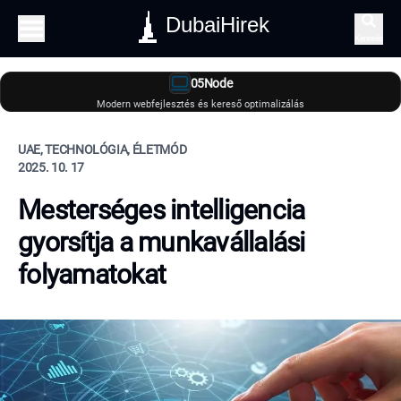
DubaiHirek
Keresés
05Node
Modern webfejlesztés és kereső optimalizálás
UAE, TECHNOLÓGIA, ÉLETMÓD
2025. 10. 17
Mesterséges intelligencia
gyorsítja a munkavállalási
folyamatokat