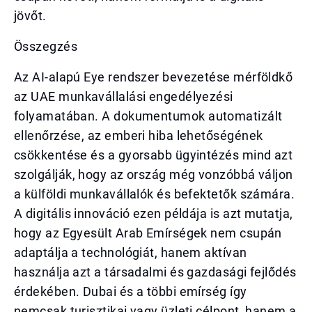
jövőt.
Összegzés
Az AI-alapú Eye rendszer bevezetése mérföldkő
az UAE munkavállalási engedélyezési
folyamatában. A dokumentumok automatizált
ellenőrzése, az emberi hiba lehetőségének
csökkentése és a gyorsabb ügyintézés mind azt
szolgálják, hogy az ország még vonzóbbá váljon
a külföldi munkavállalók és befektetők számára.
A digitális innováció ezen példája is azt mutatja,
hogy az Egyesült Arab Emírségek nem csupán
adaptálja a technológiát, hanem aktívan
használja azt a társadalmi és gazdasági fejlődés
érdekében. Dubai és a többi emírség így
nemcsak turisztikai vagy üzleti célpont, hanem a