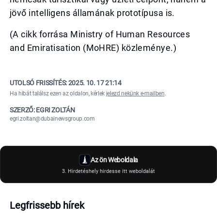
jövő intelligens államának prototípusa is.
(A cikk forrása Ministry of Human Resources
and Emiratisation (MoHRE) közleménye.)
UTOLSÓ FRISSÍTÉS:
2025. 10. 17 21:14
Ha hibát találsz ezen az oldalon, kérlek
jelezd nekünk e-mailben
.
SZERZŐ: EGRI ZOLTÁN
egri.zoltan@dubainewsgroup.com
Az ön Weboldala
3. Hirdetéshely hirdesse itt weboldalát
Legfrissebb hírek