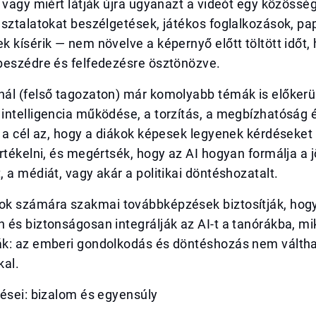
 vagy miért látják újra ugyanazt a videót egy közössé
sztalatokat beszélgetések, játékos foglalkozások, pap
 kísérik — nem növelve a képernyő előtt töltött időt
beszédre és felfedezésre ösztönözve.
ál (felső tagozaton) már komolyabb témák is előkerü
ntelligencia működése, a torzítás, a megbízhatóság é
 a cél az, hogy a diákok képesek legyenek kérdéseket 
rtékelni, és megértsék, hogy az AI hogyan formálja a 
 a médiát, vagy akár a politikai döntéshozatalt.
k számára szakmai továbbképzések biztosítják, hog
 és biztonságosan integrálják az AI-t a tanórákba, m
k: az emberi gondolkodás és döntéshozás nem váltha
kal.
ései: bizalom és egyensúly