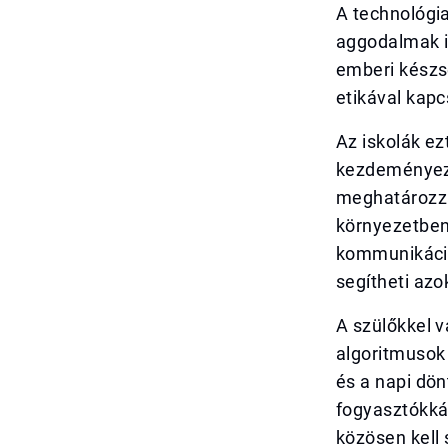
A technológia
aggodalmak is
emberi készsé
etikával kapc
Az iskolák ez
kezdeményezn
meghatározzák
környezetben.
kommunikáci
segítheti azo
A szülőkkel v
algoritmusok
és a napi dö
fogyasztókká
közösen kell 