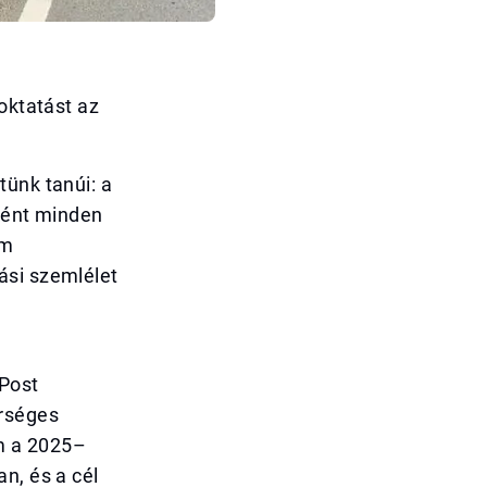
oktatást az
tünk tanúi: a
eként minden
em
ási szemlélet
 Post
erséges
em a 2025–
n, és a cél