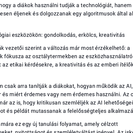
hogy a diákok használni tudják a technológiát, hanem
jesen éljenek és dolgozzanak egy algoritmusok által al
ógiai eszközökön: gondolkodás, erkölcs, kreativitás
ák vezetői szerint a változás már most érzékelhető: a
k fókusza az osztálytermekben az eszközhasználatró
 az etikai kérdésekre, a kreativitás és az emberi ítél
 csak arra tanítják a diákokat, hogyan működik az AI
or és miért érdemes vagy nem érdemes használni. Az 
ár az is, hogy kritikusan szemléljék az AI lehetőségei
got és példát mutassanak a felelősségteljes alkalmaz
mára ez egy új tanulási folyamat, amely célzott
ket, nyitottságot és szemléletváltást igényel. Az is