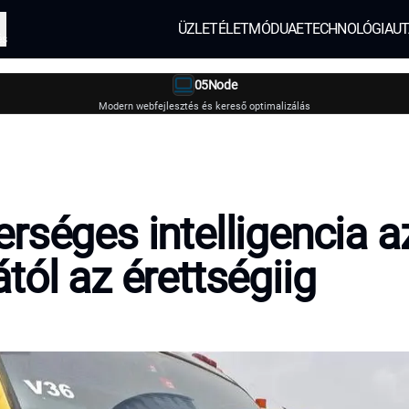
ÜZLET
ÉLETMÓD
UAE
TECHNOLÓGIA
UT
és
05Node
Modern webfejlesztés és kereső optimalizálás
rséges intelligencia a
tól az érettségiig