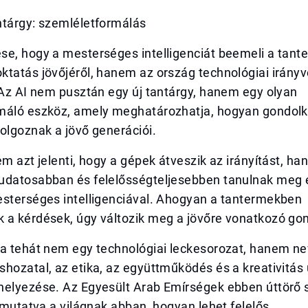
ntárgy: szemléletformálás
e, hogy a mesterséges intelligenciát beemeli a tante
tatás jövőjéről, hanem az ország technológiai irányvo
 Az AI nem pusztán egy új tantárgy, hanem egy olyan
máló eszköz, amely meghatározhatja, hogyan gondol
olgoznak a jövő generációi.
em azt jelenti, hogy a gépek átveszik az irányítást, h
udatosabban és felelősségteljesebben tanulnak meg e
esterséges intelligenciával. Ahogyan a tantermekben
 a kérdések, úgy változik meg a jövőre vonatkozó gon
sa tehát nem egy technológiai leckesorozat, hanem ne
hozatal, az etika, az együttműködés és a kreativitás 
helyezése. Az Egyesült Arab Emírségek ebben úttörő 
t mutatva a világnak abban, hogyan lehet felelős