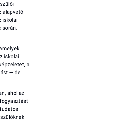
szülői
z alapvető
 iskolai
k során.
 amelyek
 iskolai
képzeletet, a
ást — de
n, ahol az
rfogyasztást
 tudatos
 szülőknek