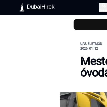
DubaiHirek
Keres
UAE, ÉLETMÓD
2026. 01. 12
Meste
óvodá