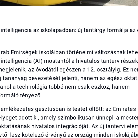
ntelligencia az iskolapadban: új tantárgy formálja az 
rab Emírségek iskoláiban történelmi változásnak lehe
ntelligencia (AI) mostantól a hivatalos tanterv rész
egjelenik, az óvodától egészen a 12. osztályig. Ez n
j tananyag bevezetését jelenti, hanem az egész oktat
, ahol a technológia többé nem csak eszköz, hanem
ormáló tényező.
emlékezetes gesztusban is testet öltött: az Emirates
élyeget adott ki, amely szimbolikusan ünnepli a mest
 oktatásának hivatalos integrációját. Az új tantervi el
től lesz kötelező érvényű az ország minden iskolájába