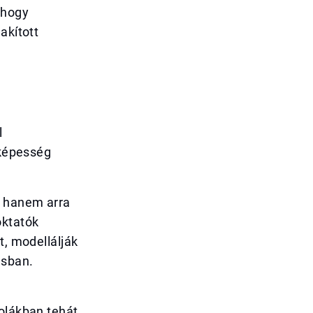
 hogy
akított
l
őképesség
, hanem arra
oktatók
t, modellálják
ásban.
kolákban tehát