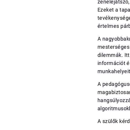
zenelejátszó,
Ezeket a tapa
tevékenységek
értelmes pár
A nagyobbakn
mesterséges i
dilemmák. Itt
információt é
munkahelyeit,
A pedagóguso
magabiztosan
hangsúlyozzá
algoritmusok
A szülők kérd