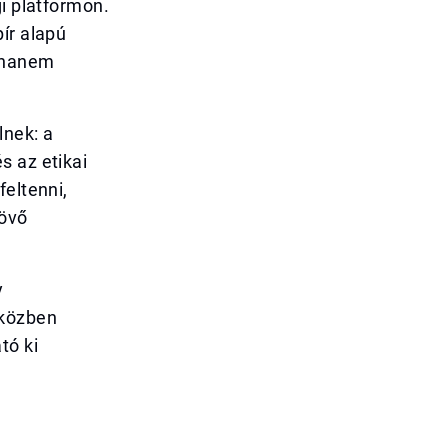
gi platformon.
ír alapú
, hanem
lnek: a
s az etikai
feltenni,
jövő
y
iközben
tó ki