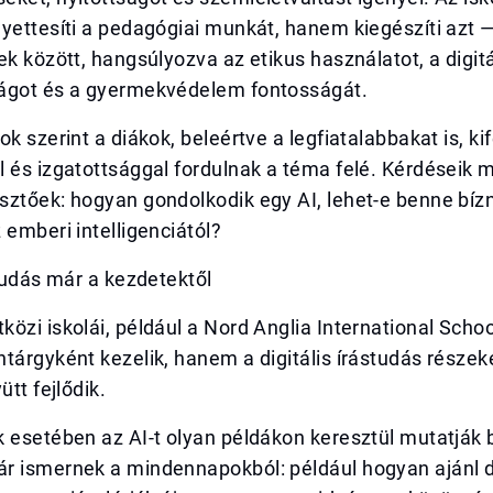
yettesíti a pedagógiai munkát, hanem kiegészíti azt 
ek között, hangsúlyozva az etikus használatot, a digitá
ágot és a gyermekvédelem fontosságát.
ok szerint a diákok, beleértve a legfiatalabbakat is, ki
 és izgatottsággal fordulnak a téma felé. Kérdéseik 
ztőek: hogyan gondolkodik egy AI, lehet-e benne bízn
 emberi intelligenciától?
studás már a kezdetektől
özi iskolái, például a Nord Anglia International School
tárgyként kezelik, hanem a digitális írástudás részek
ütt fejlődik.
 esetében az AI-t olyan példákon keresztül mutatják 
r ismernek a mindennapokból: például hogyan ajánl d