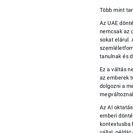
Több mint ta
Az UAE döntés
nemcsak az ok
sokat elárul.
szemléletfor
tanulnak és d
Ez a váltás n
az emberek t
dolgozni a m
megváltoznak
Az AI oktatá
emberi döntés
kontextusba 
vállal, példá