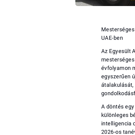
Mesterséges i
UAE-ben
Az Egyesült A
mesterséges i
évfolyamon m
egyszerűen ú
átalakulását
gondolkodásf
A döntés egy 
különleges b
intelligencia
2026-os tanév