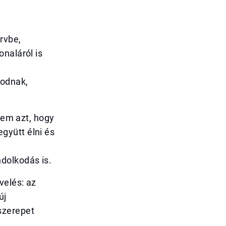
rvbe,
naláról is
kodnak,
anem azt, hogy
gyütt élni és
dolkodás is.
velés: az
új
szerepet