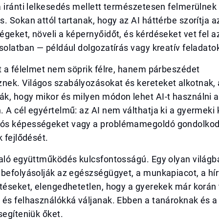
 iránti lelkesedés mellett természetesen felmerülnek 
. Sokan attól tartanak, hogy az AI háttérbe szorítja a
geket, növeli a képernyőidőt, és kérdéseket vet fel az
solatban — például dolgozatírás vagy kreatív feladato
t a félelmet nem söprik félre, hanem párbeszédet
ek. Világos szabályozásokat és kereteket alkotnak,
, hogy mikor és milyen módon lehet AI-t használni az
 A cél egyértelmű: az AI nem válthatja ki a gyermeki 
ós képességeket vagy a problémamegoldó gondolkod
k fejlődését.
aló együttműködés kulcsfontosságú. Egy olyan világba
 befolyásolják az egészségügyet, a munkapiacot, a hí
ntéseket, elengedhetetlen, hogy a gyerekek már korán
 és felhasználókká váljanak. Ebben a tanároknak és a
segíteniük őket.