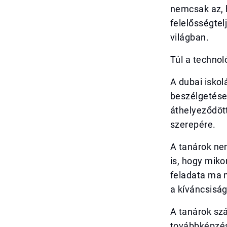
nemcsak az, 
felelősségtel
világban.
Túl a technol
A dubai iskol
beszélgetése
áthelyeződött
szerepére.
A tanárok nem
is, hogy mik
feladata ma m
a kíváncsisá
A tanárok szá
továbbképzése