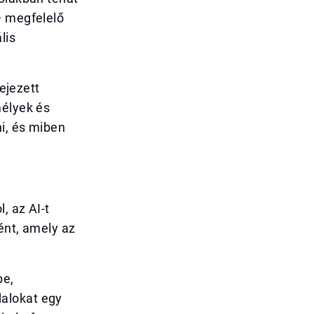
— megfelelő
lis
fejezett
mélyek és
i, és miben
, az AI-t
ént, amely az
be,
alokat egy