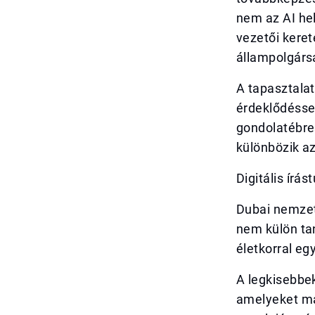
nem az AI hel
vezetői keret
állampolgárs
A tapasztalat
érdeklődéssel
gondolatébres
különbözik az
Digitális írá
Dubai nemzetk
nem külön tan
életkorral egy
A legkisebbek
amelyeket má