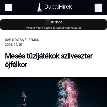
DubaiHirek
Keresés
05Node
Modern webfejlesztés és kereső optimalizálás
UAE, UTAZÁS, ÉLETMÓD
2025. 12. 07
Mesés tűzijátékok szilveszter
éjfélkor