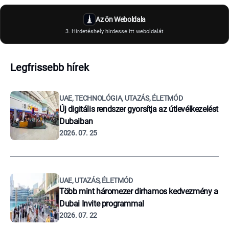
Az ön Weboldala
3. Hirdetéshely hirdesse itt weboldalát
Legfrissebb hírek
UAE, TECHNOLÓGIA, UTAZÁS, ÉLETMÓD
Új digitális rendszer gyorsítja az útlevélkezelést
Dubaiban
2026. 07. 25
UAE, UTAZÁS, ÉLETMÓD
Több mint háromezer dirhamos kedvezmény a
Dubai Invite programmal
2026. 07. 22