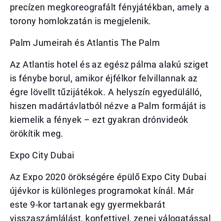
precízen megkoreografált fényjátékban, amely a
torony homlokzatán is megjelenik.
Palm Jumeirah és Atlantis The Palm
Az Atlantis hotel és az egész pálma alakú sziget
is fénybe borul, amikor éjfélkor felvillannak az
égre lövellt tűzijátékok. A helyszín egyedülálló,
hiszen madártávlatból nézve a Palm formáját is
kiemelik a fények – ezt gyakran drónvideók
örökítik meg.
Expo City Dubai
Az Expo 2020 örökségére épülő Expo City Dubai
újévkor is különleges programokat kínál. Már
este 9-kor tartanak egy gyermekbarát
visszaszámlálást, konfettivel, zenei válogatással