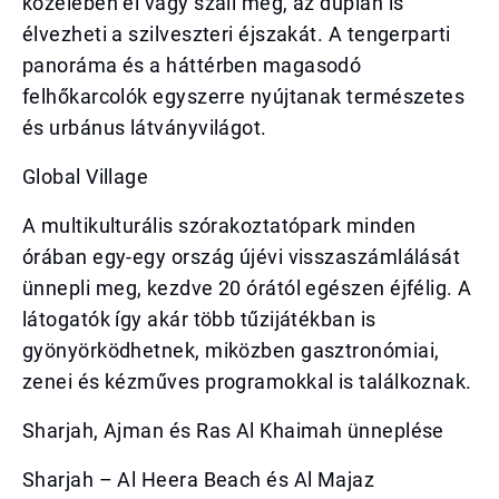
közelében él vagy száll meg, az duplán is
élvezheti a szilveszteri éjszakát. A tengerparti
panoráma és a háttérben magasodó
felhőkarcolók egyszerre nyújtanak természetes
és urbánus látványvilágot.
Global Village
A multikulturális szórakoztatópark minden
órában egy-egy ország újévi visszaszámlálását
ünnepli meg, kezdve 20 órától egészen éjfélig. A
látogatók így akár több tűzijátékban is
gyönyörködhetnek, miközben gasztronómiai,
zenei és kézműves programokkal is találkoznak.
Sharjah, Ajman és Ras Al Khaimah ünneplése
Sharjah – Al Heera Beach és Al Majaz