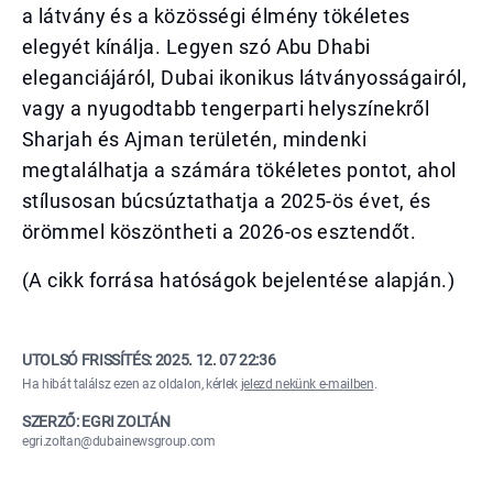
a látvány és a közösségi élmény tökéletes
elegyét kínálja. Legyen szó Abu Dhabi
eleganciájáról, Dubai ikonikus látványosságairól,
vagy a nyugodtabb tengerparti helyszínekről
Sharjah és Ajman területén, mindenki
megtalálhatja a számára tökéletes pontot, ahol
stílusosan búcsúztathatja a 2025-ös évet, és
örömmel köszöntheti a 2026-os esztendőt.
(A cikk forrása hatóságok bejelentése alapján.)
UTOLSÓ FRISSÍTÉS:
2025. 12. 07 22:36
Ha hibát találsz ezen az oldalon, kérlek
jelezd nekünk e-mailben
.
SZERZŐ: EGRI ZOLTÁN
egri.zoltan@dubainewsgroup.com