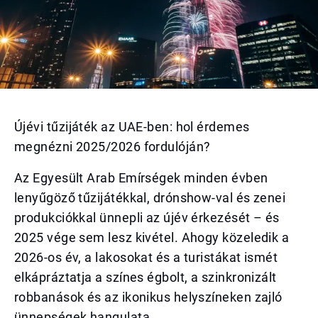
Újévi tűzijáték az UAE-ben: hol érdemes
megnézni 2025/2026 fordulóján?
Az Egyesült Arab Emírségek minden évben
lenyűgöző tűzijátékkal, drónshow-val és zenei
produkciókkal ünnepli az újév érkezését – és
2025 vége sem lesz kivétel. Ahogy közeledik a
2026-os év, a lakosokat és a turistákat ismét
elkápráztatja a színes égbolt, a szinkronizált
robbanások és az ikonikus helyszíneken zajló
ünnepségek hangulata.