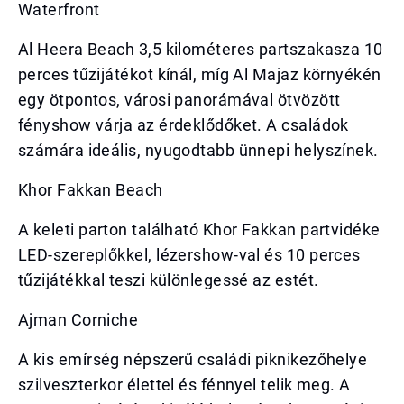
Waterfront
Al Heera Beach 3,5 kilométeres partszakasza 10
perces tűzijátékot kínál, míg Al Majaz környékén
egy ötpontos, városi panorámával ötvözött
fényshow várja az érdeklődőket. A családok
számára ideális, nyugodtabb ünnepi helyszínek.
Khor Fakkan Beach
A keleti parton található Khor Fakkan partvidéke
LED-szereplőkkel, lézershow-val és 10 perces
tűzijátékkal teszi különlegessé az estét.
Ajman Corniche
A kis emírség népszerű családi piknikezőhelye
szilveszterkor élettel és fénnyel telik meg. A