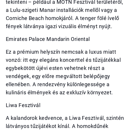
tekinteni – például a MOTN Fesztivál területéről,
a Lulu-szigeti Manar installációk mellől vagy a
Corniche Beach homokjáról. A tenger fölé ívelő
fények látványa igazi vizuális élményt nyújt.
Emirates Palace Mandarin Oriental
Ez a prémium helyszín nemcsak a luxus miatt
vonzó: itt egy elegáns koncerttel és tűzijátékkal
egybekötött újévi esten vehetnek részt a
vendégek, egy előre megváltott belépőjegy
ellenében. A rendezvény különlegessége a
kulináris élmények és az exkluzív környezet.
Liwa Fesztivál
A kalandorok kedvence, a Liwa Fesztivál, szintén
látványos tűzijátékot kínál. A homokdűnék