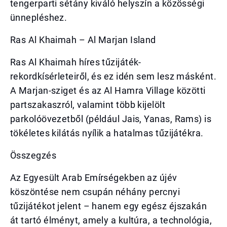
tengerparti sétány kiváló helyszín a közösségi
ünnepléshez.
Ras Al Khaimah – Al Marjan Island
Ras Al Khaimah híres tűzijáték-
rekordkísérleteiről, és ez idén sem lesz másként.
A Marjan-sziget és az Al Hamra Village közötti
partszakaszról, valamint több kijelölt
parkolóövezetből (például Jais, Yanas, Rams) is
tökéletes kilátás nyílik a hatalmas tűzijátékra.
Összegzés
Az Egyesült Arab Emírségekben az újév
köszöntése nem csupán néhány percnyi
tűzijátékot jelent – hanem egy egész éjszakán
át tartó élményt, amely a kultúra, a technológia,