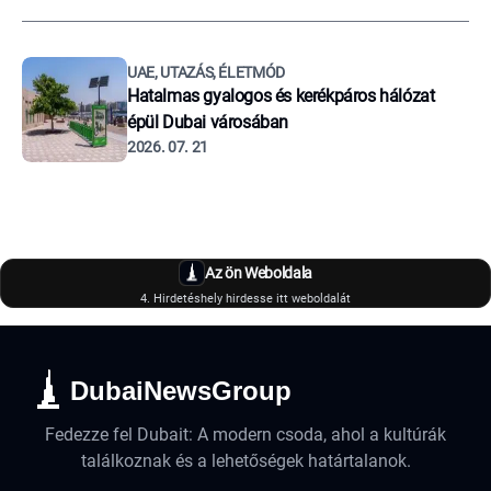
UAE, UTAZÁS, ÉLETMÓD
Hatalmas gyalogos és kerékpáros hálózat
épül Dubai városában
2026. 07. 21
Az ön Weboldala
4. Hirdetéshely hirdesse itt weboldalát
DubaiNewsGroup
Fedezze fel Dubait: A modern csoda, ahol a kultúrák
találkoznak és a lehetőségek határtalanok.