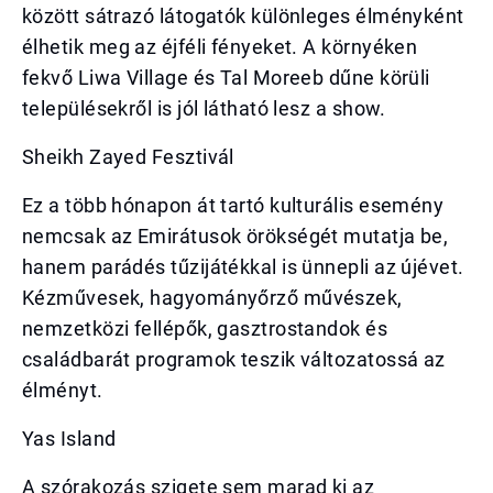
között sátrazó látogatók különleges élményként
élhetik meg az éjféli fényeket. A környéken
fekvő Liwa Village és Tal Moreeb dűne körüli
településekről is jól látható lesz a show.
Sheikh Zayed Fesztivál
Ez a több hónapon át tartó kulturális esemény
nemcsak az Emirátusok örökségét mutatja be,
hanem parádés tűzijátékkal is ünnepli az újévet.
Kézművesek, hagyományőrző művészek,
nemzetközi fellépők, gasztrostandok és
családbarát programok teszik változatossá az
élményt.
Yas Island
A szórakozás szigete sem marad ki az