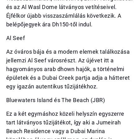
és az Al Wasl Dome látványos vetítéseivel.
Éjfélkor újabb visszaszámlálás következik. A
belépőjegyek ára Dh150-től indul.
Al Seef
Az óváros bája és a modern elemek találkozása
jellemzi Al Seef városrészt. Az újévet itt a
hagyományos arab dhown hajók, a történelmi
épületek és a Dubai Creek partja adja a hátteret
egy igazán autentikus tűzijátékhoz.
Bluewaters Island és The Beach (JBR)
Ez a két egymáshoz közeli helyszín egyszerre
tart látványos tűzijátékot, így aki a Jumeirah
Beach Residence vagy a Dubai Marina