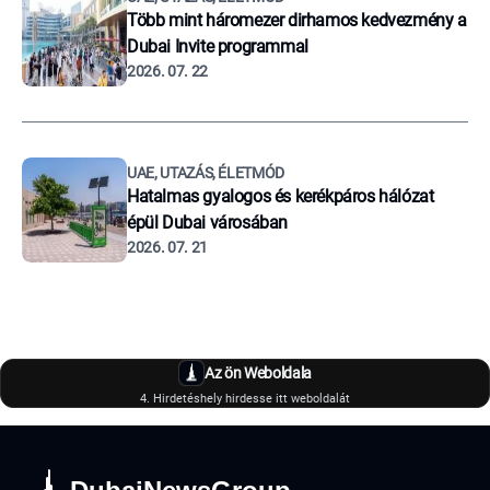
Több mint háromezer dirhamos kedvezmény a
Dubai Invite programmal
2026. 07. 22
UAE, UTAZÁS, ÉLETMÓD
Hatalmas gyalogos és kerékpáros hálózat
épül Dubai városában
2026. 07. 21
Az ön Weboldala
4. Hirdetéshely hirdesse itt weboldalát