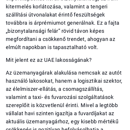
kitermelés korlátozása, valamint a tengeri
szállítási útvonalakat érintő feszültségek
továbbra is árprémiumot generálnak. Ez a fajta
„bizonytalansági felár” rövid távon képes
megfordítani a csökkenő trendet, ahogyan az
elmúlt napokban is tapasztalható volt.
Mit jelent ez az UAE lakosságának?
Az üzemanyagárak alakulása nemcsak az autót
használó lakosokat, hanem a logisztikai szektor,
az élelmiszer-ellátás, a csomagszállítás,
valamint a taxi- és fuvarozási szolgáltatások
szereplőit is közvetlenül érinti. Mivel a legtöbb
vállalat havi szinten igazítja a fuvardíjakat az
aktuális üzemanyagárhoz, egy kisebb mértékű
csökkenés is pozitívan befolyásolhatja a