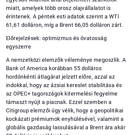
miatt, amelyek több orosz olajvállalatot is
érintenek. A péntek esti adatok szerint a WTI
61,61 dolláron, míg a Brent 66,05 dolláron zárt.
Előrejelzések: optimizmus és óvatosság
egyszerre
A nemzetközi elemzők véleménye megoszlik. A
Bank of America korábban 55 dolláros
hordónkénti átlagárat jelzett előre, azzal az
indokkal, hogy az ázsiai kereslet stabilitása és
az OPEC+ tagországok kitermelési fegyelme
támaszt nyújt a piacnak. Ezzel szemben a
Citigroup elemzői úgy vélik, hogy a geopolitikai
kockázati prémiumok enyhülésével, valamint a
globális gazdaság lassulásával a Brent ára akár