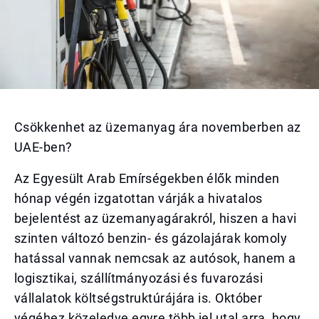
Csökkenhet az üzemanyag ára novemberben az
UAE-ben?
Az Egyesült Arab Emírségekben élők minden
hónap végén izgatottan várják a hivatalos
bejelentést az üzemanyagárakról, hiszen a havi
szinten változó benzin- és gázolajárak komoly
hatással vannak nemcsak az autósok, hanem a
logisztikai, szállítmányozási és fuvarozási
vállalatok költségstruktúrájára is. Október
végéhez közeledve egyre több jel utal arra, hogy