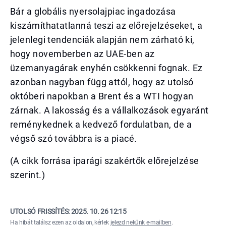
Bár a globális nyersolajpiac ingadozása
kiszámíthatatlanná teszi az előrejelzéseket, a
jelenlegi tendenciák alapján nem zárható ki,
hogy novemberben az UAE-ben az
üzemanyagárak enyhén csökkenni fognak. Ez
azonban nagyban függ attól, hogy az utolsó
októberi napokban a Brent és a WTI hogyan
zárnak. A lakosság és a vállalkozások egyaránt
reménykednek a kedvező fordulatban, de a
végső szó továbbra is a piacé.
(A cikk forrása iparági szakértők előrejelzése
szerint.)
UTOLSÓ FRISSÍTÉS:
2025. 10. 26 12:15
Ha hibát találsz ezen az oldalon, kérlek
jelezd nekünk e-mailben
.