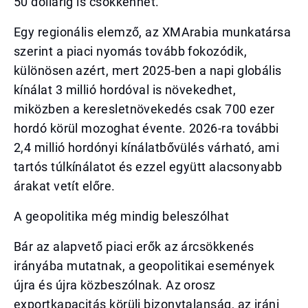
50 dollárig is csökkenhet.
Egy regionális elemző, az XMArabia munkatársa
szerint a piaci nyomás tovább fokozódik,
különösen azért, mert 2025-ben a napi globális
kínálat 3 millió hordóval is növekedhet,
miközben a keresletnövekedés csak 700 ezer
hordó körül mozoghat évente. 2026-ra további
2,4 millió hordónyi kínálatbővülés várható, ami
tartós túlkínálatot és ezzel együtt alacsonyabb
árakat vetít előre.
A geopolitika még mindig beleszólhat
Bár az alapvető piaci erők az árcsökkenés
irányába mutatnak, a geopolitikai események
újra és újra közbeszólnak. Az orosz
exportkapacitás körüli bizonytalanság, az iráni