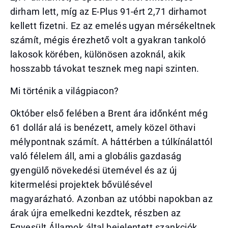
dirham lett, míg az E-Plus 91-ért 2,71 dirhamot
kellett fizetni. Ez az emelés ugyan mérsékeltnek
számít, mégis érezhető volt a gyakran tankoló
lakosok körében, különösen azoknál, akik
hosszabb távokat tesznek meg napi szinten.
Mi történik a világpiacon?
Október első felében a Brent ára időnként még
61 dollár alá is benézett, amely közel öthavi
mélypontnak számít. A háttérben a túlkínálattól
való félelem áll, ami a globális gazdaság
gyengülő növekedési ütemével és az új
kitermelési projektek bővülésével
magyarázható. Azonban az utóbbi napokban az
árak újra emelkedni kezdtek, részben az
Egyesült Államok által bejelentett szankciók