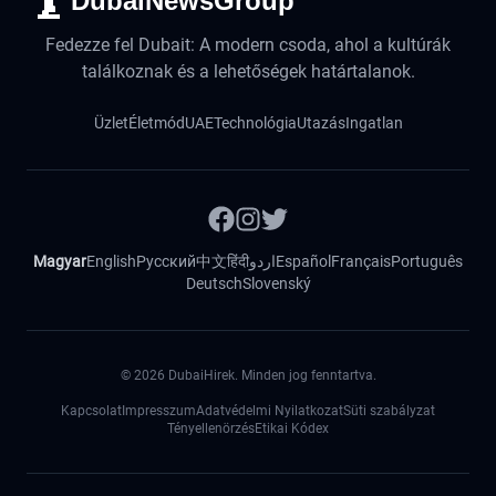
DubaiNewsGroup
Fedezze fel Dubait: A modern csoda, ahol a kultúrák
találkoznak és a lehetőségek határtalanok.
Üzlet
Életmód
UAE
Technológia
Utazás
Ingatlan
Magyar
English
Русский
中文
हिंदी
اردو
Español
Français
Português
Deutsch
Slovenský
©
2026
DubaiHirek. Minden jog fenntartva.
Kapcsolat
Impresszum
Adatvédelmi Nyilatkozat
Süti szabályzat
Tényellenörzés
Etikai Kódex