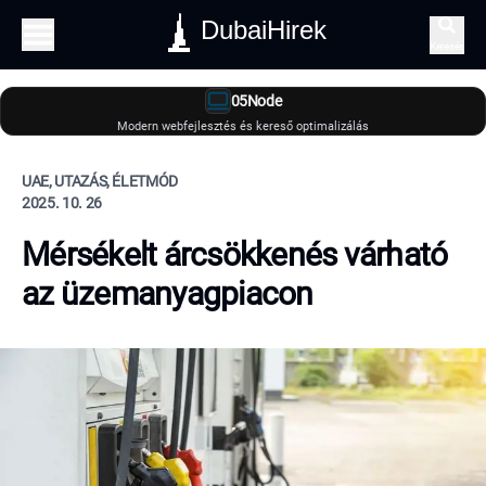
DubaiHirek
Keresés
05Node
Modern webfejlesztés és kereső optimalizálás
UAE, UTAZÁS, ÉLETMÓD
2025. 10. 26
Mérsékelt árcsökkenés várható
az üzemanyagpiacon