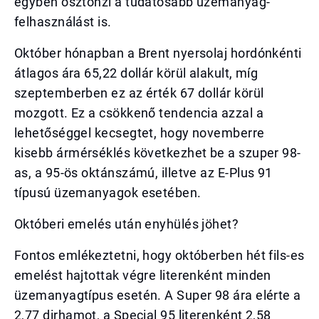
egyben ösztönzi a tudatosabb üzemanyag-
felhasználást is.
Október hónapban a Brent nyersolaj hordónkénti
átlagos ára 65,22 dollár körül alakult, míg
szeptemberben ez az érték 67 dollár körül
mozgott. Ez a csökkenő tendencia azzal a
lehetőséggel kecsegtet, hogy novemberre
kisebb ármérséklés következhet be a szuper 98-
as, a 95-ös oktánszámú, illetve az E-Plus 91
típusú üzemanyagok esetében.
Októberi emelés után enyhülés jöhet?
Fontos emlékeztetni, hogy októberben hét fils-es
emelést hajtottak végre literenként minden
üzemanyagtípus esetén. A Super 98 ára elérte a
2,77 dirhamot, a Special 95 literenként 2,58