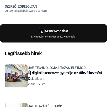
SZERZŐ: EGRI ZOLTÁN
egri.zoltan@dubainewsgroup.com
Az ön Weboldala
3. Hirdetéshely hirdesse itt weboldalát
Legfrissebb hírek
UAE, TECHNOLÓGIA, UTAZÁS, ÉLETMÓD
Új digitális rendszer gyorsítja az útlevélkezelést
Dubaiban
2026. 07. 25
UAE, UTAZÁS, ÉLETMÓD