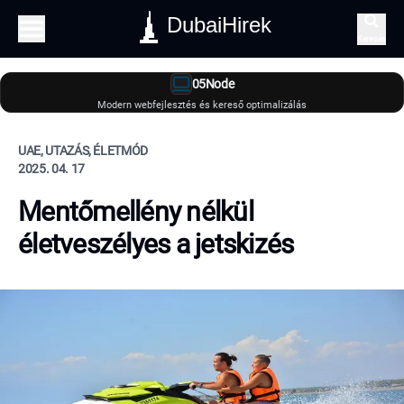
DubaiHirek
Keresés
05Node
Modern webfejlesztés és kereső optimalizálás
UAE, UTAZÁS, ÉLETMÓD
2025. 04. 17
Mentőmellény nélkül
életveszélyes a jetskizés