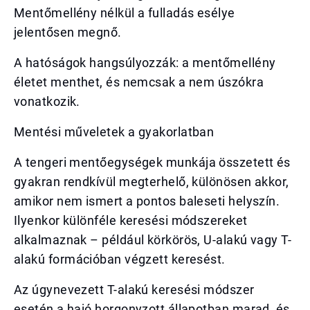
Mentőmellény nélkül a fulladás esélye
jelentősen megnő.
A hatóságok hangsúlyozzák: a mentőmellény
életet menthet, és nemcsak a nem úszókra
vonatkozik.
Mentési műveletek a gyakorlatban
A tengeri mentőegységek munkája összetett és
gyakran rendkívül megterhelő, különösen akkor,
amikor nem ismert a pontos baleseti helyszín.
Ilyenkor különféle keresési módszereket
alkalmaznak – például körkörös, U-alakú vagy T-
alakú formációban végzett keresést.
Az úgynevezett T-alakú keresési módszer
esetén a hajó horgonyzott állapotban marad, és