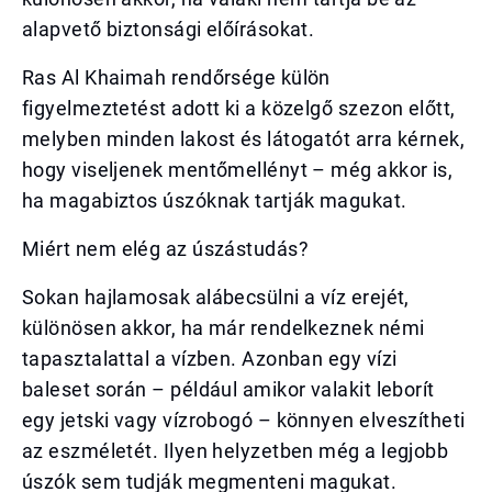
alapvető biztonsági előírásokat.
Ras Al Khaimah rendőrsége külön
figyelmeztetést adott ki a közelgő szezon előtt,
melyben minden lakost és látogatót arra kérnek,
hogy viseljenek mentőmellényt – még akkor is,
ha magabiztos úszóknak tartják magukat.
Miért nem elég az úszástudás?
Sokan hajlamosak alábecsülni a víz erejét,
különösen akkor, ha már rendelkeznek némi
tapasztalattal a vízben. Azonban egy vízi
baleset során – például amikor valakit leborít
egy jetski vagy vízrobogó – könnyen elveszítheti
az eszméletét. Ilyen helyzetben még a legjobb
úszók sem tudják megmenteni magukat.