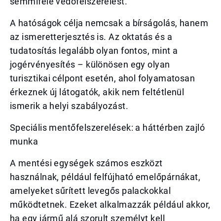
semmiféle védőfelszerelést.
A hatóságok célja nemcsak a bírságolás, hanem
az ismeretterjesztés is. Az oktatás és a
tudatosítás legalább olyan fontos, mint a
jogérvényesítés – különösen egy olyan
turisztikai célpont esetén, ahol folyamatosan
érkeznek új látogatók, akik nem feltétlenül
ismerik a helyi szabályozást.
Speciális mentőfelszerelések: a háttérben zajló
munka
A mentési egységek számos eszközt
használnak, például felfújható emelőpárnákat,
amelyeket sűrített levegős palackokkal
működtetnek. Ezeket alkalmazzák például akkor,
ha egy jármű alá szorult személyt kell