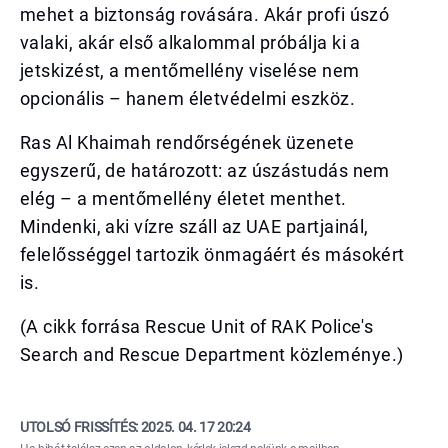
mehet a biztonság rovására. Akár profi úszó
valaki, akár első alkalommal próbálja ki a
jetskizést, a mentőmellény viselése nem
opcionális – hanem életvédelmi eszköz.
Ras Al Khaimah rendőrségének üzenete
egyszerű, de határozott: az úszástudás nem
elég – a mentőmellény életet menthet.
Mindenki, aki vízre száll az UAE partjainál,
felelősséggel tartozik önmagáért és másokért
is.
(A cikk forrása Rescue Unit of RAK Police's
Search and Rescue Department közleménye.)
UTOLSÓ FRISSÍTÉS:
2025. 04. 17 20:24