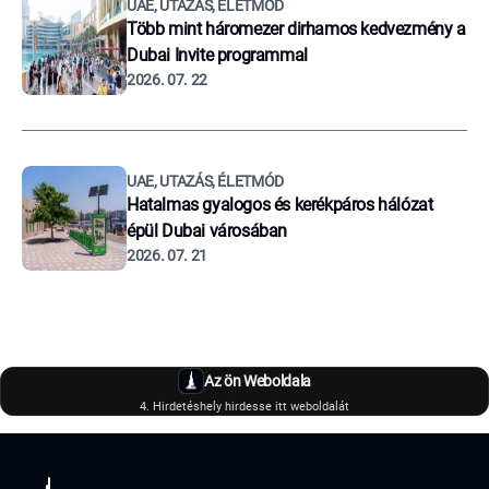
UAE, UTAZÁS, ÉLETMÓD
Több mint háromezer dirhamos kedvezmény a
Dubai Invite programmal
2026. 07. 22
UAE, UTAZÁS, ÉLETMÓD
Hatalmas gyalogos és kerékpáros hálózat
épül Dubai városában
2026. 07. 21
Az ön Weboldala
4. Hirdetéshely hirdesse itt weboldalát