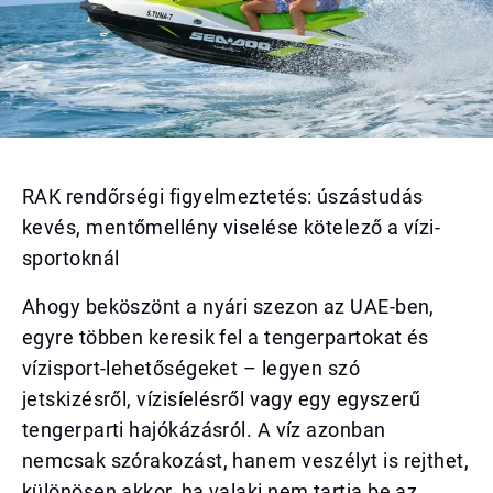
RAK rendőrségi figyelmeztetés: úszástudás
kevés, mentőmellény viselése kötelező a vízi-
sportoknál
Ahogy beköszönt a nyári szezon az UAE-ben,
egyre többen keresik fel a tengerpartokat és
vízisport-lehetőségeket – legyen szó
jetskizésről, vízisíelésről vagy egy egyszerű
tengerparti hajókázásról. A víz azonban
nemcsak szórakozást, hanem veszélyt is rejthet,
különösen akkor, ha valaki nem tartja be az