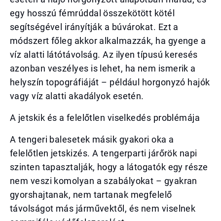
egy hosszú fémrúddal összekötött kötél
segítségével irányítják a búvárokat. Ezt a
módszert főleg akkor alkalmazzák, ha gyenge a
víz alatti látótávolság. Az ilyen típusú keresés
azonban veszélyes is lehet, ha nem ismerik a
helyszín topográfiáját – például horgonyzó hajók
vagy víz alatti akadályok esetén.
A jetskik és a felelőtlen viselkedés problémája
A tengeri balesetek másik gyakori oka a
felelőtlen jetskizés. A tengerparti járőrök napi
szinten tapasztalják, hogy a látogatók egy része
nem veszi komolyan a szabályokat – gyakran
gyorshajtanak, nem tartanak megfelelő
távolságot más járművektől, és nem viselnek