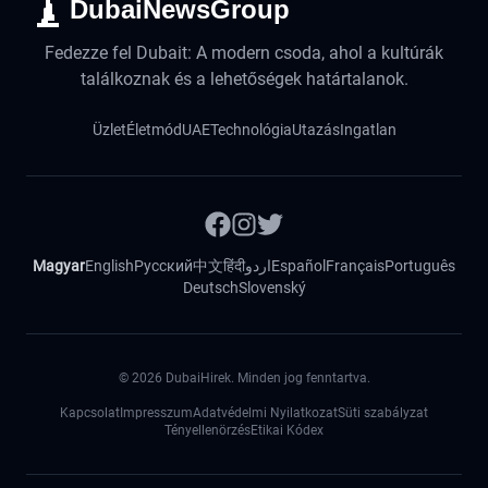
DubaiNewsGroup
Fedezze fel Dubait: A modern csoda, ahol a kultúrák
találkoznak és a lehetőségek határtalanok.
Üzlet
Életmód
UAE
Technológia
Utazás
Ingatlan
Magyar
English
Русский
中文
हिंदी
اردو
Español
Français
Português
Deutsch
Slovenský
©
2026
DubaiHirek. Minden jog fenntartva.
Kapcsolat
Impresszum
Adatvédelmi Nyilatkozat
Süti szabályzat
Tényellenörzés
Etikai Kódex