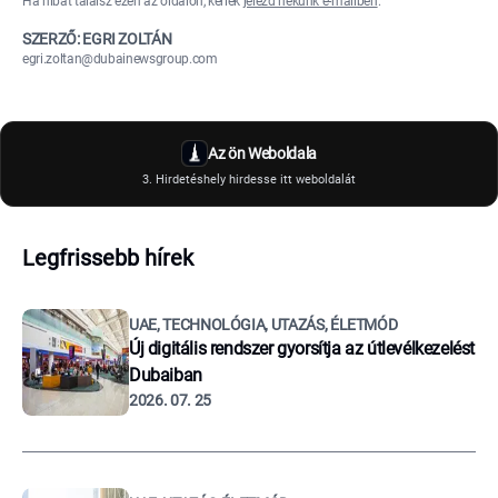
Ha hibát találsz ezen az oldalon, kérlek
jelezd nekünk e-mailben
.
SZERZŐ: EGRI ZOLTÁN
egri.zoltan@dubainewsgroup.com
Az ön Weboldala
3. Hirdetéshely hirdesse itt weboldalát
Legfrissebb hírek
UAE, TECHNOLÓGIA, UTAZÁS, ÉLETMÓD
Új digitális rendszer gyorsítja az útlevélkezelést
Dubaiban
2026. 07. 25