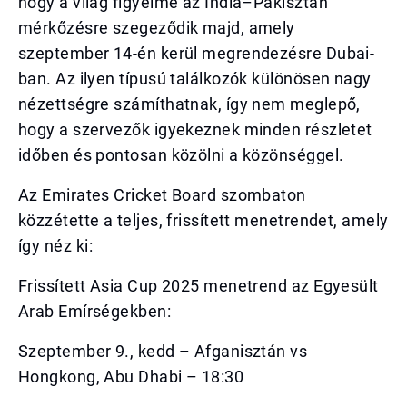
hogy a világ figyelme az India–Pakisztán
mérkőzésre szegeződik majd, amely
szeptember 14-én kerül megrendezésre Dubai-
ban. Az ilyen típusú találkozók különösen nagy
nézettségre számíthatnak, így nem meglepő,
hogy a szervezők igyekeznek minden részletet
időben és pontosan közölni a közönséggel.
Az Emirates Cricket Board szombaton
közzétette a teljes, frissített menetrendet, amely
így néz ki:
Frissített Asia Cup 2025 menetrend az Egyesült
Arab Emírségekben:
Szeptember 9., kedd – Afganisztán vs
Hongkong, Abu Dhabi – 18:30