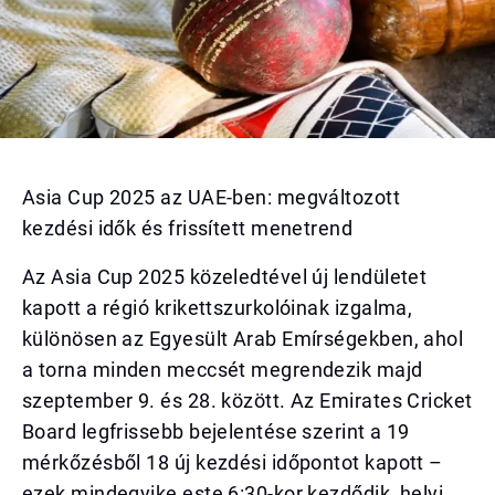
Asia Cup 2025 az UAE-ben: megváltozott
kezdési idők és frissített menetrend
Az Asia Cup 2025 közeledtével új lendületet
kapott a régió krikettszurkolóinak izgalma,
különösen az Egyesült Arab Emírségekben, ahol
a torna minden meccsét megrendezik majd
szeptember 9. és 28. között. Az Emirates Cricket
Board legfrissebb bejelentése szerint a 19
mérkőzésből 18 új kezdési időpontot kapott –
ezek mindegyike este 6:30-kor kezdődik, helyi