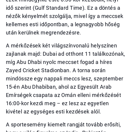
idő szerint (Gulf Standard Time). Ez a döntés a
nézők kényelmét szolgálja, mivel így a meccsek
kellemes esti időpontban, a legnagyobb hőség
után kerülnek megrendezésre.
A mérkőzések két világszínvonalú helyszínen
zajlanak majd: Dubai ad otthont 11 találkozónak,
míg Abu Dhabi nyolc meccset fogad a híres
Zayed Cricket Stadionban. A torna során
mindössze egy nappali meccs lesz, szeptember
15-én Abu Dhabiban, ahol az Egyesült Arab
Emírségek csapata az Omán elleni mérkőzését
16:00-kor kezdi meg – ez lesz az egyetlen
kivétel az egységes esti kezdések alól.
A sportesemény kiemelt rangját tovább erősíti,