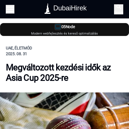
DubaiHirek
Keresés
05Node
Modern webfejlesztés és kereső optimalizálás
UAE, ÉLETMÓD
2025. 08. 31
Megváltozott kezdési idők az
Asia Cup 2025-re