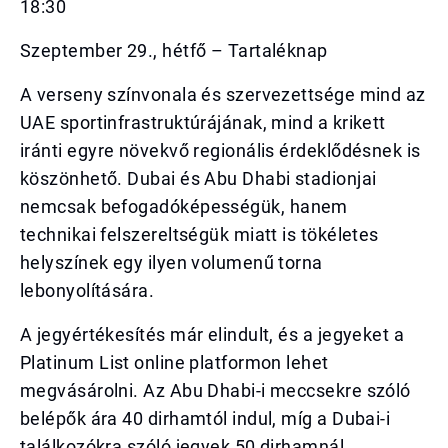
18:30
Szeptember 29., hétfő – Tartaléknap
A verseny színvonala és szervezettsége mind az
UAE sportinfrastruktúrájának, mind a krikett
iránti egyre növekvő regionális érdeklődésnek is
köszönhető. Dubai és Abu Dhabi stadionjai
nemcsak befogadóképességük, hanem
technikai felszereltségük miatt is tökéletes
helyszínek egy ilyen volumenű torna
lebonyolítására.
A jegyértékesítés már elindult, és a jegyeket a
Platinum List online platformon lehet
megvásárolni. Az Abu Dhabi-i meccsekre szóló
belépők ára 40 dirhamtól indul, míg a Dubai-i
találkozókra szóló jegyek 50 dirhamnál