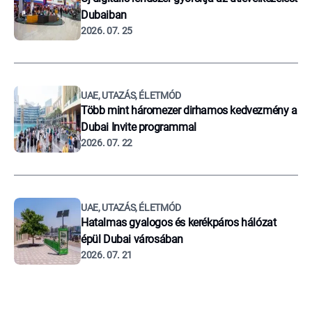
Dubaiban
2026. 07. 25
UAE, UTAZÁS, ÉLETMÓD
Több mint háromezer dirhamos kedvezmény a
Dubai Invite programmal
2026. 07. 22
UAE, UTAZÁS, ÉLETMÓD
Hatalmas gyalogos és kerékpáros hálózat
épül Dubai városában
2026. 07. 21