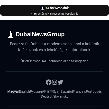
Az ön Weboldala
4. Hirdetéshely hirdesse itt weboldalát
DubaiNewsGroup
Fedezze fel Dubait: A modern csoda, ahol a kultúrák
találkoznak és a lehetőségek határtalanok.
Üzlet
Életmód
UAE
Technológia
Utazás
Ingatlan
Magyar
English
Русский
中文
हिंदी
اردو
Español
Français
Português
Deutsch
Slovenský