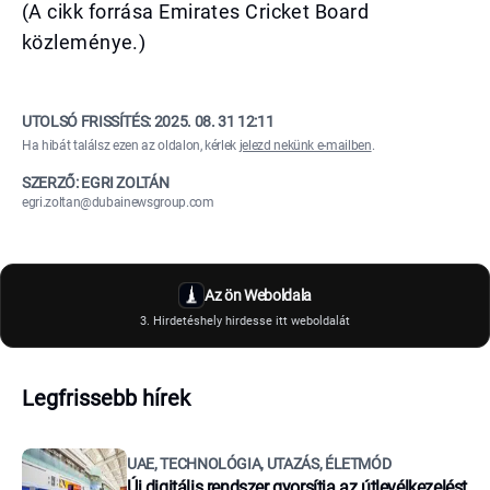
(A cikk forrása Emirates Cricket Board
közleménye.)
UTOLSÓ FRISSÍTÉS:
2025. 08. 31 12:11
Ha hibát találsz ezen az oldalon, kérlek
jelezd nekünk e-mailben
.
SZERZŐ: EGRI ZOLTÁN
egri.zoltan@dubainewsgroup.com
Az ön Weboldala
3. Hirdetéshely hirdesse itt weboldalát
Legfrissebb hírek
UAE, TECHNOLÓGIA, UTAZÁS, ÉLETMÓD
Új digitális rendszer gyorsítja az útlevélkezelést