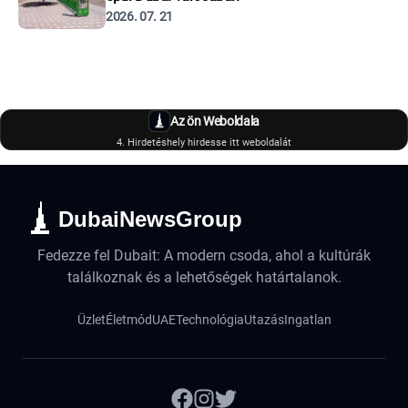
2026. 07. 21
Az ön Weboldala
4. Hirdetéshely hirdesse itt weboldalát
DubaiNewsGroup
Fedezze fel Dubait: A modern csoda, ahol a kultúrák
találkoznak és a lehetőségek határtalanok.
Üzlet
Életmód
UAE
Technológia
Utazás
Ingatlan