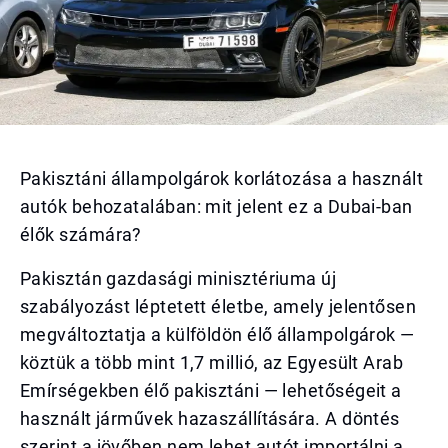
Pakisztáni állampolgárok korlátozása a használt
autók behozatalában: mit jelent ez a Dubai-ban
élők számára?
Pakisztán gazdasági minisztériuma új
szabályozást léptetett életbe, amely jelentősen
megváltoztatja a külföldön élő állampolgárok —
köztük a több mint 1,7 millió, az Egyesült Arab
Emírségekben élő pakisztáni — lehetőségeit a
használt járművek hazaszállítására. A döntés
szerint a jövőben nem lehet autót importálni a