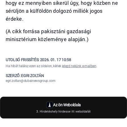
hogy ez mennyiben sikerül úgy, hogy közben ne
sérüljön a külföldön dolgozó milliók jogos
érdeke.
(A cikk forrása pakisztáni gazdasági
minisztérium közleménye alapján.)
UTOLSÓ FRISSÍTÉS:
2026. 01. 17 10:58
Ha hibát találsz ezen az oldalon, kérlek
jelezd nekünk e-mailben
.
SZERZŐ: EGRI ZOLTÁN
egri.zoltan@dubainewsgroup.com
Az ön Weboldala
3. Hirdetéshely hirdesse itt weboldalát