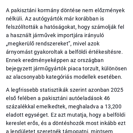
A pakisztáni kormány döntése nem előzmények
nélküli. Az autógyártók már korábban is
felszólították a hatóságokat, hogy számolják fel
a használt járművek importjára irányuló
„megkerülő rendszereket”, mivel azok
árnyomást gyakoroltak a belföldi értékesítésre.
Ennek eredményeképpen az országban
bejegyzett járműgyártók piaca torzult, különösen
az alacsonyabb kategóriás modellek esetében.
A legfrissebb statisztikák szerint azonban 2025
első felében a pakisztáni autóeladások 46
százalékkal emelkedtek, meghaladva a 13,200
eladott egységet. Ez azt mutatja, hogy a belföldi
kereslet erős, és a döntéshozók most inkább ezt
a lendületet szeretnék támogatni, mintsem