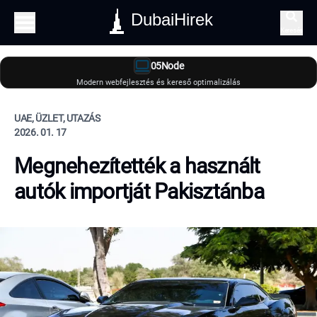
DubaiHirek
Keresés
05Node
Modern webfejlesztés és kereső optimalizálás
UAE, ÜZLET, UTAZÁS
2026. 01. 17
Megnehezítették a használt
autók importját Pakisztánba