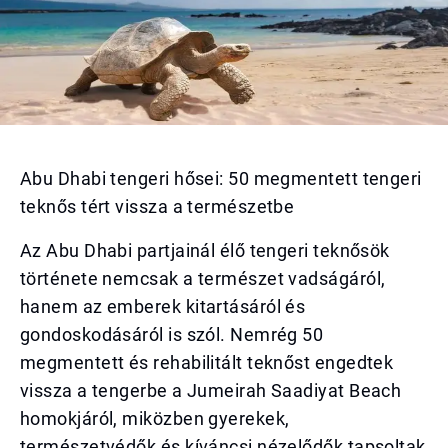
Abu Dhabi tengeri hősei: 50 megmentett tengeri
teknős tért vissza a természetbe
Az Abu Dhabi partjainál élő tengeri teknősök
története nemcsak a természet vadságáról,
hanem az emberek kitartásáról és
gondoskodásáról is szól. Nemrég 50
megmentett és rehabilitált teknőst engedtek
vissza a tengerbe a Jumeirah Saadiyat Beach
homokjáról, miközben gyerekek,
természetvédők és kíváncsi nézelődők tapsoltak