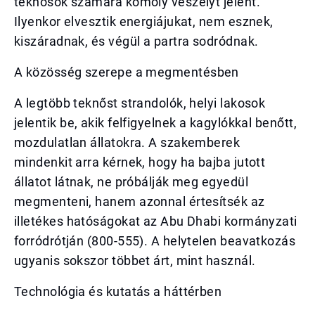
teknősök számára komoly veszélyt jelent.
Ilyenkor elvesztik energiájukat, nem esznek,
kiszáradnak, és végül a partra sodródnak.
A közösség szerepe a megmentésben
A legtöbb teknőst strandolók, helyi lakosok
jelentik be, akik felfigyelnek a kagylókkal benőtt,
mozdulatlan állatokra. A szakemberek
mindenkit arra kérnek, hogy ha bajba jutott
állatot látnak, ne próbálják meg egyedül
megmenteni, hanem azonnal értesítsék az
illetékes hatóságokat az Abu Dhabi kormányzati
forródrótján (800-555). A helytelen beavatkozás
ugyanis sokszor többet árt, mint használ.
Technológia és kutatás a háttérben