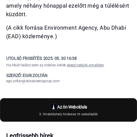
amely néhány hónappal ezelőtt még a túlélésért
küzdött.
(A cikk forrása Environment Agency, Abu Dhabi
(EAD) közleménye.)
UTOLSÓ FRISSÍTÉS:
2025. 05. 30 16:38
Ha hibát találsz ezen az oldalon, kérlek
jelezd nekünk e-mailben
.
SZERZŐ: EGRI ZOLTÁN
egri.zoltan@dubainewsgroup.com
Az ön Weboldala
3. Hirdetéshely hirdesse itt weboldalát
Legfrissebb hírek