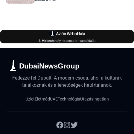
Az ön Weboldala
4. Hirdetéshely hirdesse itt weboldalát
DubaiNewsGroup
Fedezze fel Dubait: A modern csoda, ahol a kultúrák
találkoznak és a lehetőségek határtalanok.
Üzlet
Életmód
UAE
Technológia
Utazás
Ingatlan