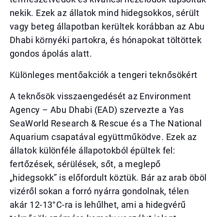
nekik. Ezek az állatok mind hidegsokkos, sérült
vagy beteg állapotban kerültek korábban az Abu
Dhabi környéki partokra, és hónapokat töltöttek
gondos ápolás alatt.
Különleges mentőakciók a tengeri teknősökért
A teknősök visszaengedését az Environment
Agency – Abu Dhabi (EAD) szervezte a Yas
SeaWorld Research & Rescue és a The National
Aquarium csapatával együttműködve. Ezek az
állatok különféle állapotokból épültek fel:
fertőzések, sérülések, sőt, a meglepő
„hidegsokk” is előfordult köztük. Bár az arab öböl
vizéről sokan a forró nyárra gondolnak, télen
akár 12-13°C-ra is lehűlhet, ami a hidegvérű