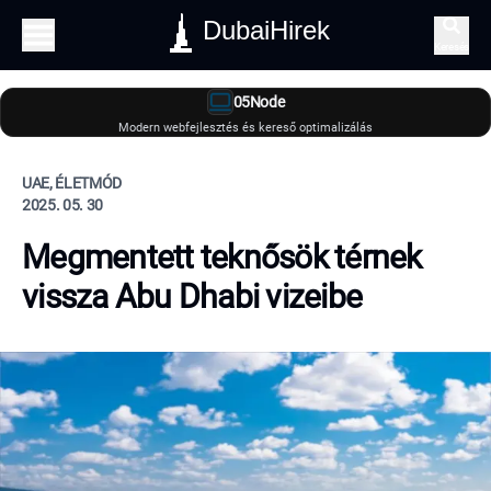
DubaiHirek
Keresés
05Node
Modern webfejlesztés és kereső optimalizálás
UAE, ÉLETMÓD
2025. 05. 30
Megmentett teknősök térnek
vissza Abu Dhabi vizeibe