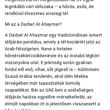
leginkább várt időszaka – a hűvös, esős, de
rendkívül élvezetes sivatagi tél.
Mi az a Darbet Al Ahaymar?
A Darbet Al Ahaymar egy tradicionálisan ismert
időjárási periódus, amely a tél kezdetét jelzi az
Arab-félszigeten. Neve a hirtelen
hőmérsékletcsökkenésre és az instabil légköri
viszonyokra utal. E jelenség során gyakran
fordul elő eső, vihar, sőt jégeső is – különösen
Szaúd-Arábia területén, ahol idén Mekka
térségében már tapasztaltak komoly
csapadékot. Bár az UAE-ben a szélsőséges
időjárás hatása egyelőre mérsékeltebb, az
elmúlt napokban itt is jelentősen visszaesett a