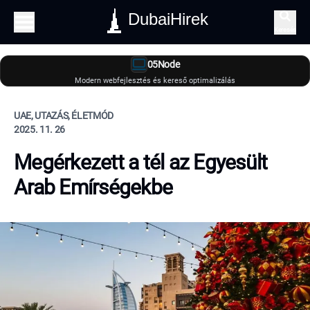
DubaiHirek
Keresés
05Node
Modern webfejlesztés és kereső optimalizálás
UAE, UTAZÁS, ÉLETMÓD
2025. 11. 26
Megérkezett a tél az Egyesült
Arab Emírségekbe