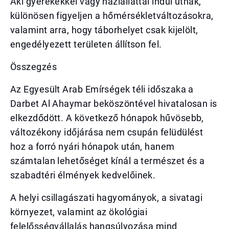
Aki gyerekekkel vagy háziállattal indul útnak,
különösen figyeljen a hőmérsékletváltozásokra,
valamint arra, hogy táborhelyet csak kijelölt,
engedélyezett területen állítson fel.
Összegzés
Az Egyesült Arab Emírségek téli időszaka a
Darbet Al Ahaymar beköszöntével hivatalosan is
elkezdődött. A következő hónapok hűvösebb,
változékony időjárása nem csupán felüdülést
hoz a forró nyári hónapok után, hanem
számtalan lehetőséget kínál a természet és a
szabadtéri élmények kedvelőinek.
A helyi csillagászati hagyományok, a sivatagi
környezet, valamint az ökológiai
felelősségvállalás hangsúlyozása mind