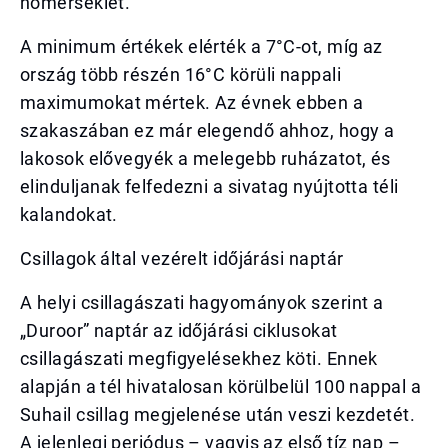
hőmérséklet.
A minimum értékek elérték a 7°C-ot, míg az
ország több részén 16°C körüli nappali
maximumokat mértek. Az évnek ebben a
szakaszában ez már elegendő ahhoz, hogy a
lakosok elővegyék a melegebb ruházatot, és
elinduljanak felfedezni a sivatag nyújtotta téli
kalandokat.
Csillagok által vezérelt időjárási naptár
A helyi csillagászati hagyományok szerint a
„Duroor” naptár az időjárási ciklusokat
csillagászati megfigyelésekhez köti. Ennek
alapján a tél hivatalosan körülbelül 100 nappal a
Suhail csillag megjelenése után veszi kezdetét.
A jelenlegi periódus – vagyis az első tíz nap –