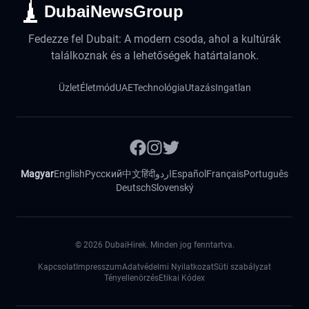
DubaiNewsGroup
Fedezze fel Dubait: A modern csoda, ahol a kultúrák
találkoznak és a lehetőségek határtalanok.
Üzlet
Életmód
UAE
Technológia
Utazás
Ingatlan
Magyar
English
Русский
中文
हिंदी
اردو
Español
Français
Português
Deutsch
Slovenský
©
2026
DubaiHirek. Minden jog fenntartva.
Kapcsolat
Impresszum
Adatvédelmi Nyilatkozat
Süti szabályzat
Tényellenörzés
Etikai Kódex