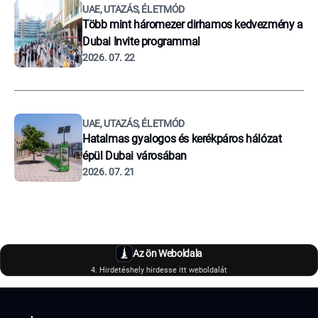
UAE, UTAZÁS, ÉLETMÓD
Több mint háromezer dirhamos kedvezmény a
Dubai Invite programmal
2026. 07. 22
UAE, UTAZÁS, ÉLETMÓD
Hatalmas gyalogos és kerékpáros hálózat
épül Dubai városában
2026. 07. 21
Az ön Weboldala
4. Hirdetéshely hirdesse itt weboldalát