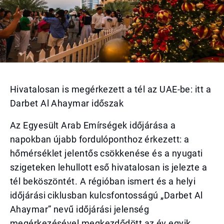
Hivatalosan is megérkezett a tél az UAE-be: itt a
Darbet Al Ahaymar időszak
Az Egyesült Arab Emírségek időjárása a
napokban újabb fordulóponthoz érkezett: a
hőmérséklet jelentős csökkenése és a nyugati
szigeteken lehullott eső hivatalosan is jelezte a
tél beköszöntét. A régióban ismert és a helyi
időjárási ciklusban kulcsfontosságú „Darbet Al
Ahaymar” nevű időjárási jelenség
megérkezésével megkezdődött az év egyik