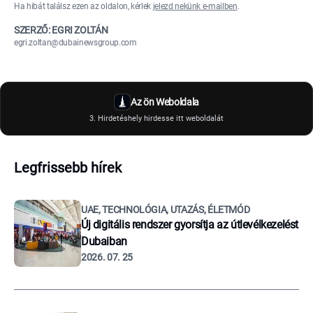
Ha hibát találsz ezen az oldalon, kérlek
jelezd nekünk e-mailben
.
SZERZŐ: EGRI ZOLTÁN
egri.zoltan@dubainewsgroup.com
Az ön Weboldala
3. Hirdetéshely hirdesse itt weboldalát
Legfrissebb hírek
UAE, TECHNOLÓGIA, UTAZÁS, ÉLETMÓD
Új digitális rendszer gyorsítja az útlevélkezelést
Dubaiban
2026. 07. 25