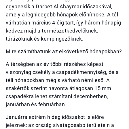
egybeesik a Darbet Al Ahaymar időszakával,
amely a leghidegebb hónapok előhírnöke. A tél
várhatóan március 4-éig tart, így három hónapig
kedvez majd a természetkedvelőknek,
túrázóknak és kempingezőknek.
Mire számíthatunk az elkövetkező hónapokban?
A térségben az év többi részéhez képest
viszonylag csekély a csapadékmennyiség, de a
téli hónapokban mégis várható némi eső. A
szakértők szerint havonta átlagosan 15 mm
csapadékra lehet számítani decemberben,
januárban és februárban.
Januárra extrém hideg időszakot is előre
jeleznek: az ország sivatagosabb területein a